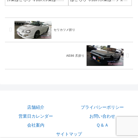
ェンダーの爪折り作業参考リン
ダーの爪折り作業参考リンク爪
ク爪折り作業＆爪切り作業この
折り作業＆爪切り作業車高が低
年代の車は爪部分が大きくて折
い状態で、タイヤがフェンダー
るのが結構大変です。時間をか
に干渉していると、こんな感じ
けて、ゆっくり折っていかない
でタイヤにダメージが…(/ω＼)早
と塗装をやっつ...
めに対処...
セリカツメ折り
AE86 爪折り
店舗紹介
プライバシーポリシー
営業日カレンダー
お問い合わせ
会社案内
Ｑ＆Ａ
サイトマップ