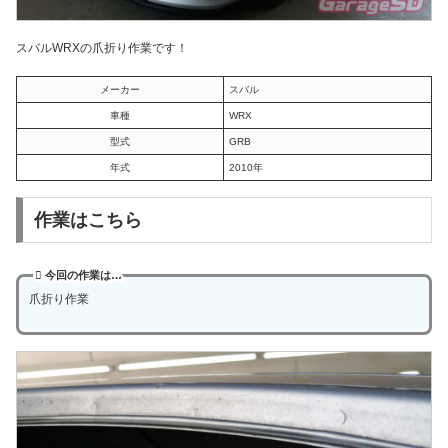
スバルWRXの爪折り作業です！
メーカー
スバル
車種
WRX
型式
GRB
年式
2010年
作業はこちら
今回の作業は…
爪折り作業