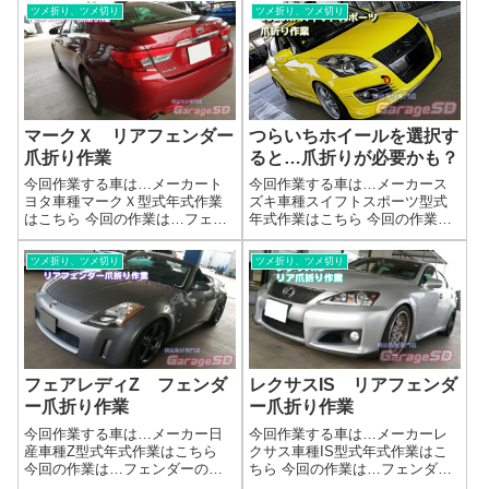
ツメ折り、ツメ切り
ツメ折り、ツメ切り
マークＸ リアフェンダー
つらいちホイールを選択す
爪折り作業
ると…爪折りが必要かも？
今回作業する車は…メーカート
今回作業する車は…メーカース
ヨタ車種マークＸ型式年式作業
ズキ車種スイフトスポーツ型式
はこちら 今回の作業は…フェン
年式作業はこちら 今回の作業
ダーの爪折り作業参考リンク爪
は…フェンダーの爪折り作業爪
折り作業＆爪切り作業作業完了
折り作業＆爪切り作業作業完了
ツメ折り、ツメ切り
ツメ折り、ツメ切り
いつも通りにキレイに作業完了
いつも通りにキレイに作業完了
です(^_-)-☆作業時間(目安)爪折り
です(^_-)-☆フェンダーの「爪折
作業 1時間 爪切り作業 3時...
り」加工で、理想のツライチを
実現！「...
フェアレディZ フェンダ
レクサスIS リアフェンダ
ー爪折り作業
ー爪折り作業
今回作業する車は…メーカー日
今回作業する車は…メーカーレ
産車種Z型式年式作業はこちら
クサス車種IS型式年式作業はこ
今回の作業は…フェンダーの爪
ちら 今回の作業は…フェンダー
折り作業参考リンク爪折り作業
の爪折り作業このくらいの年代