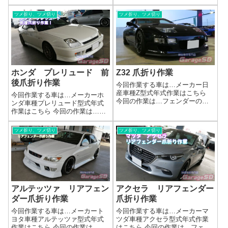
回はパテ処理がされていて、尚
ダーの爪折り作業参考リンク爪
且つ仕上がりが悪い・・・
折り作業＆爪切り作業インナー
ツメ折り、ツメ切り
ツメ折り、ツメ切り
((+_+))もうちょっと上手く鈑金
カバーのクリップ止めがある
してくれればいいのに💦爪折り
と、フェンダーの硬さが場所に
作業＆爪...
よって変わってしまい、キレイ
に折れない場合が...
ホンダ プレリュード 前
Z32 爪折り作業
後爪折り作業
今回作業する車は…メーカー日
産車種Z型式年式作業はこちら
今回作業する車は…メーカーホ
今回の作業は…フェンダーの爪
ンダ車種プレリュード型式年式
折り作業作業の間にワコーズの
作業はこちら 今回の作業は…フ
例のやつも・・・参考リンク爪
ェンダーの爪折り作業参考リン
折り作業＆爪切り作業作業完了
ク爪折り作業＆爪切り作業フロ
ツメ折り、ツメ切り
ツメ折り、ツメ切り
いつも通りにキレイに作業完了
ントフェンダーはインナーカバ
です(^_-)-☆作業時間(目安)爪折り
ーをカットしてあげないとダメ
作...
です。取り付けクリップを付け
る部分は鉄板の...
アルテッツァ リアフェン
アクセラ リアフェンダー
ダー爪折り作業
爪折り作業
今回作業する車は…メーカート
今回作業する車は…メーカーマ
ヨタ車種アルテッツァ型式年式
ツダ車種アクセラ型式年式作業
作業はこちら 今回の作業は…フ
はこちら 今回の作業は…フェン