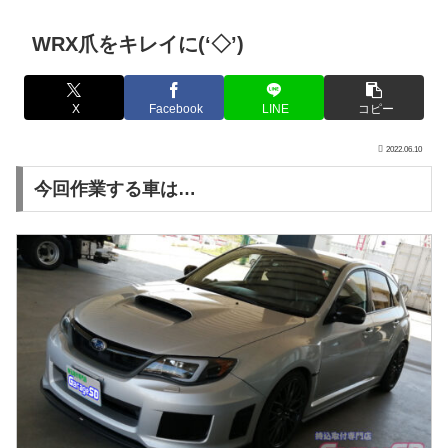
WRX爪をキレイに(‘◇’)ゞ
X
Facebook
LINE
コピー
2022.06.10
今回作業する車は…