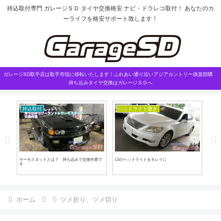
持込取付専門 ガレージＳＤ タイヤ交換格安 ナビ・ドラレコ取付！ あなたのカ
ーライフを格安サポート致します！
ガレージSD取手店は取手市稲に移転いたします！ふれあい通り沿いアジアカントリー俱楽部隣
持ち込みタイヤ交換はガレージＳＤへ
持込取付
ヘッドライト磨き
マ
サーモスタットとは？ 持ち込みで交換作業で
LSのヘッドライトをキレイに
ダッ
す
工し
ホーム
ツメ折り、ツメ切り