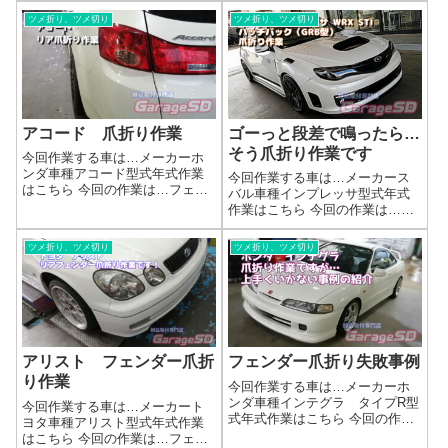
＆爪切り作業塗装を割らないた
になってくると、フェンダーの
ツメ折り、ツメ切り
ツメ折り、ツメ切り
めにも十分あたためます。温め
返しが少なくなってきているの
すぎると塗装が焼けてしまうの
で、あまり爪折りができません
で加減が重要です…。作業完了
タイヤに少しだけ当たってしま
いつも通りにキ...
うなどの場合...
アコード 爪折り作業
ゴーっと段差で鳴ったら…
そう爪折り作業です
今回作業する車は…メーカーホ
ンダ車種アコード型式年式作業
今回作業する車は…メーカース
はこちら 今回の作業は…フェン
バル車種インプレッサ型式年式
ダーの爪折り作業爪折り作業＆
作業はこちら 今回の作業は…フ
爪切り作業作業完了いつも通り
ェンダーの爪折り作業爪折り作
にキレイに作業完了です(^_-)-☆
業＆爪切り作業作業完了いつも
ツメ折り、ツメ切り
ツメ折り、ツメ切り
フェンダーの「爪折り」加工
通りにキレイに作業完了です
で、理想のツライチを実現！
(^_-)-☆フェンダーの「爪折り」
「アルミホ...
加工で、理想のツライチを実
現！「アル...
アリスト フェンダー爪折
フェンダー爪折り失敗事例
り作業
今回作業する車は…メーカーホ
ンダ車種インテグラ タイプR型
今回作業する車は…メーカート
式年式作業はこちら 今回の作業
ヨタ車種アリスト型式年式作業
は…フェンダーの爪折り作業今
はこちら 今回の作業は…フェン