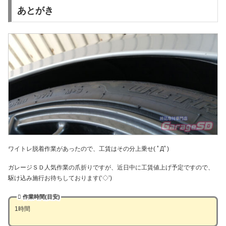
あとがき
ワイトレ脱着作業があったので、工賃はその分上乗せ( ﾟДﾟ)
ガレージＳＤ人気作業の爪折りですが、近日中に工賃値上げ予定ですので、
駆け込み施行お待ちしております(‘◇’)ゞ
作業時間(目安)
1時間