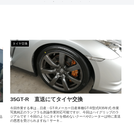
タイヤ交換
35GT-R 直送にてタイヤ交換
今回作業する車は…日産・GT-Rメーカー日産車種GT-R型式R35年式-作業
写真純正のランフラも勿論作業対応可能ですが、今回はハイグリップのラ
ジアルです！今回のようにタイヤを積めないクーペや2シーターは特に直送
品
の恩恵を受けられますね！サーキ...