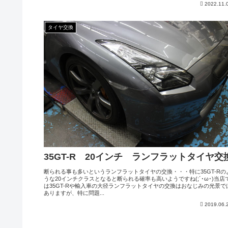
2022.11.
タイヤ交換
35GT-R 20インチ ランフラットタイヤ交
断られる事も多いというランフラットタイヤの交換・・・特に35GT-Rの
うな20インチクラスとなると断られる確率も高いようですね(;´･ω･)当店
は35GT-Rや輸入車の大径ランフラットタイヤの交換はおなじみの光景で
ありますが、特に問題...
2019.06.