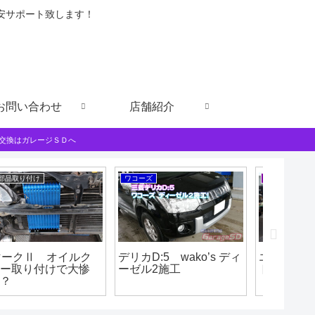
格安サポート致します！
お問い合わせ
店舗紹介
交換はガレージＳＤへ
車両整備
車両整備
これダメ
エルグランド 補器ベル
持ち込みでスタビリンク
タイヤ
トなど交換作業
交換作業 ぷりうす
こわい