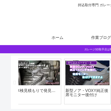
持込取付専門 ガレー
ホーム
作業ブログ
ガレージSD取手店
ドラレコ取付
持込取付
Y純正後
GRスープラ ミラー交
デイズ・ルークス セ
け
換型ドラレコ取付
モーター交換