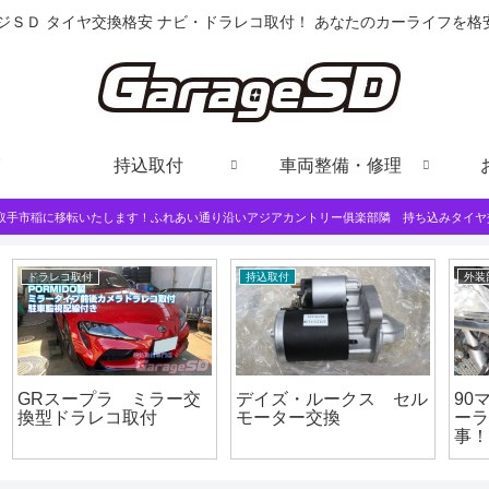
ジＳＤ タイヤ交換格安 ナビ・ドラレコ取付！ あなたのカーライフを
持込取付
車両整備・修理
は取手市稲に移転いたします！ふれあい通り沿いアジアカントリー俱楽部隣 持ち込みタイヤ
外装部品取り付け
ワコーズ
ル
90マークⅡ オイルク
デリカD:5 wako’s ディ
ーラー取り付けで大惨
ーゼル2施工
事！？