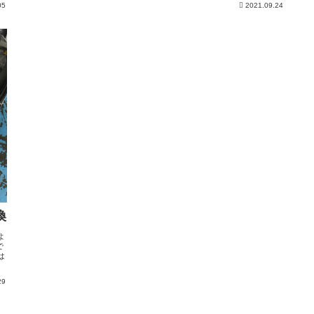
05
2021.09.24
換
よ
で
は
29