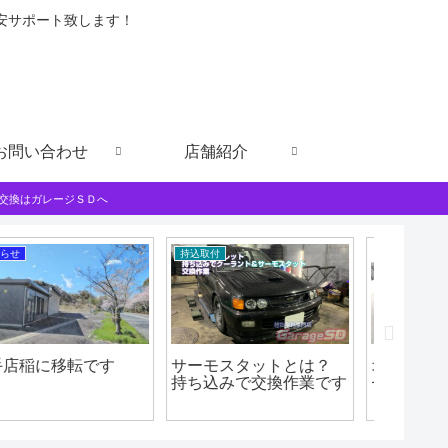
格安サポート致します！
お問い合わせ
店舗紹介
交換はガレージＳＤへ
持ち込みカーナビ・ETCなど
車両整備
新型ノア・VOXY純正後
デリカD:5 セルモータ
C26セ
席モニター後付け
ー交換
てナビ