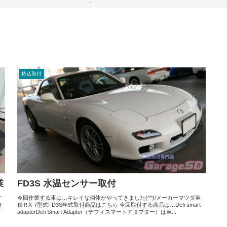
持込取付
業
FD3S 水温センサー取付
す
今回作業する車は…キレイな個体がやってきました(^^)/メーカーマツダ車
オ
種ＲX-7型式FD3S年式取付商品はこちら 今回取付する商品は…Defi smart
adapterDefi Smart Adapter（デフィスマートアダプター）は車...