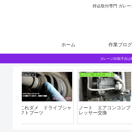
持込取付専門 ガレー
ホーム
作業ブログ
ガレージSD取手店
これダメ
お知らせ
ン交換作
ハブボルト折れの原因
取手店稲に移転です
は…締めすぎが多い！