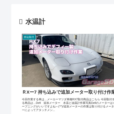
水温計
持込取付
ＲXー7 持ち込みで追加メーター取り付け作
今回作業する車は…メーカーマツダ車種RX7取付商品はこちら 今回取付
る商品は…Defi 追加メーター 水温と油温計作業写真Defiのメーターは
ープニングがいいですよね～(^^)/追加メーターの作業は取り付けるメータ
ーによってアタッチメン...