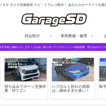
ジＳＤ タイヤ交換格安 ナビ・ドラレコ取付！ あなたのカーライフを
持込取付
車両整備・修理
は取手市稲に移転いたします！ふれあい通り沿いアジアカントリー俱楽部隣 持ち込みタイヤ
持込取付
持込取付
サーモスタットとは？
オデッセイ クランク角
持ち込みで交換作業です
センサー交換