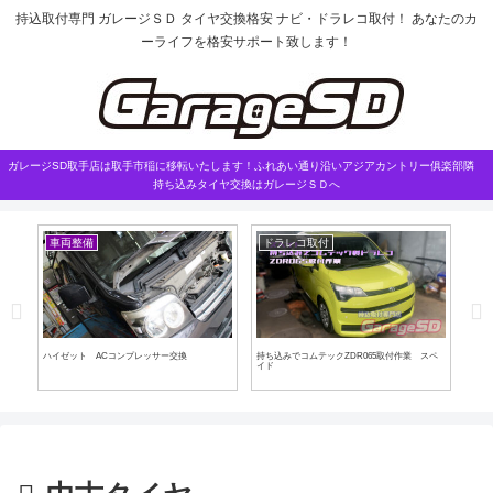
持込取付専門 ガレージＳＤ タイヤ交換格安 ナビ・ドラレコ取付！ あなたのカ
ーライフを格安サポート致します！
ガレージSD取手店は取手市稲に移転いたします！ふれあい通り沿いアジアカントリー俱楽部隣
持ち込みタイヤ交換はガレージＳＤへ
外装部品取り付け
エアロ加工
作業 スペ
デリカ ルーフキャリア取り付け
エルグラ サイドパネル交換