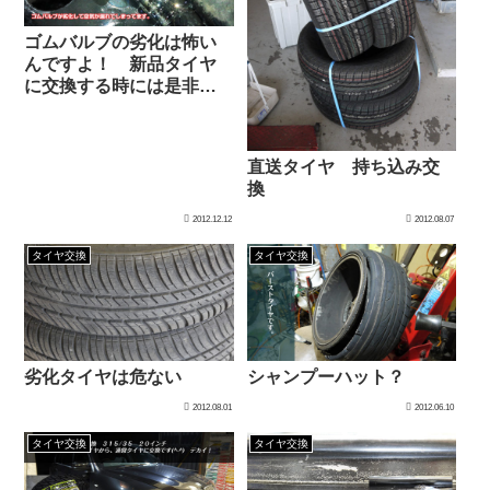
ゴムバルブの劣化は怖い
んですよ！ 新品タイヤ
に交換する時には是非と
も交換するように！
直送タイヤ 持ち込み交
換
2012.12.12
2012.08.07
タイヤ交換
タイヤ交換
劣化タイヤは危ない
シャンプーハット？
2012.08.01
2012.06.10
タイヤ交換
タイヤ交換