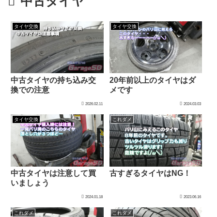
中古タイヤ
タイヤ交換
タイヤ交換
中古タイヤの持ち込み交
20年前以上のタイヤはダ
換での注意
メです
2026.02.11
2024.03.03
タイヤ交換
これダメ
中古タイヤは注意して買
古すぎるタイヤはNG！
いましょう
2024.01.18
2023.06.16
これダメ
これダメ