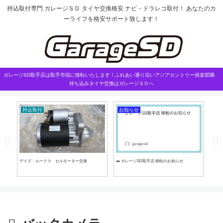
持込取付専門 ガレージＳＤ タイヤ交換格安 ナビ・ドラレコ取付！ あなたのカ
ーライフを格安サポート致します！
ガレージSD取手店は取手市稲に移転いたします！ふれあい通り沿いアジアカントリー俱楽部隣
持ち込みタイヤ交換はガレージＳＤへ
持込取付
お知らせ
タ
デイズ・ルークス セルモーター交換
🚗 ガレージSD取手店 移転のお知らせ
10.