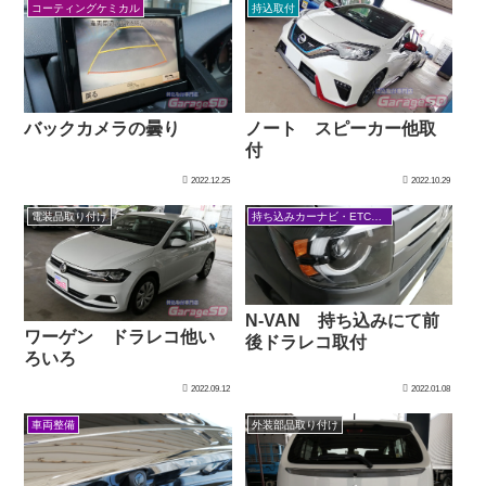
コーティングケミカル
持込取付
バックカメラの曇り
ノート スピーカー他取
付
2022.12.25
2022.10.29
電装品取り付け
持ち込みカーナビ・ETCなど
N-VAN 持ち込みにて前
ワーゲン ドラレコ他い
後ドラレコ取付
ろいろ
2022.09.12
2022.01.08
車両整備
外装部品取り付け