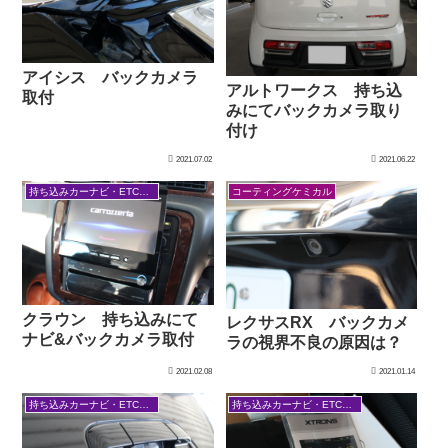
アイシス バックカメラ
アルトワークス 持ち込
取付
みにてバックカメラ取り
付け
2021.07.02
2021.06.22
持ち込みカーナビ・ETCなど
コーティングケミカル
クラウン 持ち込みにて
レクサスRX バックカメ
ナビ&バックカメラ取付
ラの視界不良の原因は？
2021.02.08
2021.01.14
持ち込みカーナビ・ETCなど
持ち込みカーナビ・ETCなど