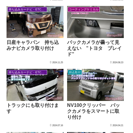
持ち込みカーナビ・ETCなど
コーティングケミカル
日産キャラバン 持ち込
バックカメラが曇って見
みナビカメラ取り付け
えない ”トヨタ ブレイ
ド”
2024.11.25
2024.08.23
持ち込みカーナビ・ETCなど
持込取付
トラックにも取り付けま
NV100クリッパー バッ
す
クカメラをスマートに取
り付け
2024.07.16
2024.04.21