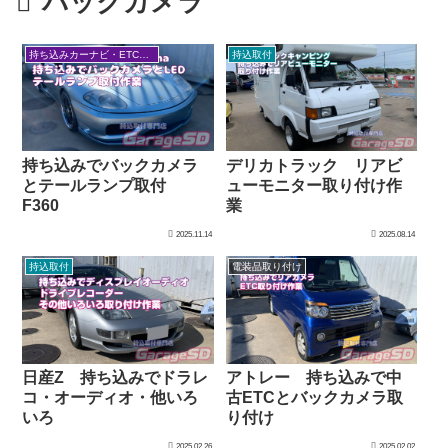
バックカメラ
持ち込みカーナビ・ETCなど
持込取付
持ち込みでバックカメラ
デリカトラック リアビ
とテールランプ取付
ューモニター取り付け作
F360
業
2025.11.14
2025.08.14
持込取付
電装品取り付け
日産Z 持ち込みでドラレ
アトレー 持ち込みで中
コ・オーディオ・他いろ
古ETCとバックカメラ取
いろ
り付け
2025.02.26
2025.02.02