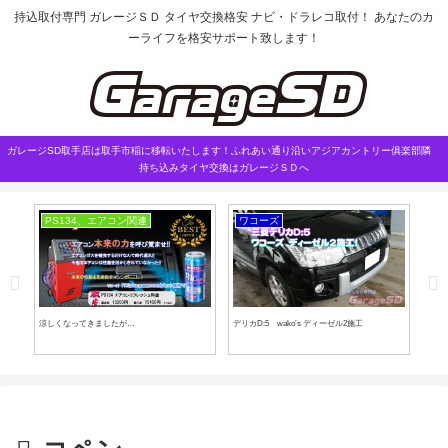
持込取付専門 ガレージＳＤ タイヤ交換格安 ナビ・ドラレコ取付！ あなたのカ
ーライフを格安サポート致します！
ガレージSD取手店は取手市稲に移転いたします！ふれあい通り沿いアジアカントリー俱楽部隣
持ち込みタイヤ交換はガレージＳＤへ
PS134、エアコン関連
ワコーズ
ド
涼しくなってきましたが…
デリカD:5 wako’s ディーゼル2施工
GR