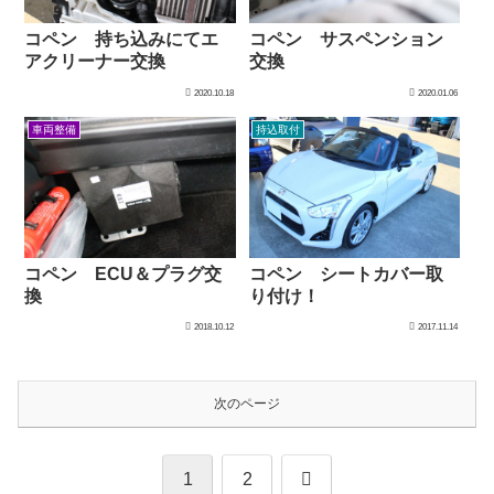
コペン サスペンション
コペン 持ち込みにてエ
交換
アクリーナー交換
2020.10.18
2020.01.06
車両整備
持込取付
コペン ECU＆プラグ交
コペン シートカバー取
換
り付け！
2018.10.12
2017.11.14
次のページ
次
1
2