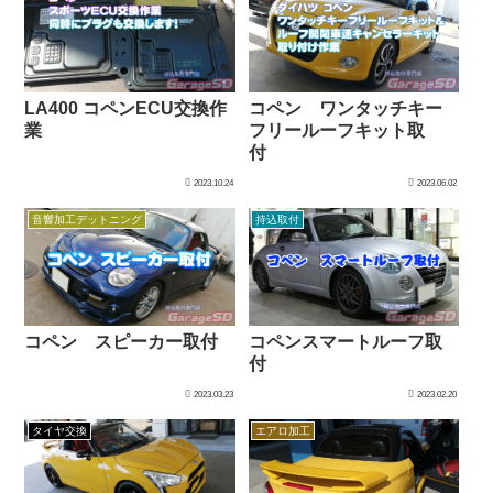
LA400 コペンECU交換作
コペン ワンタッチキー
業
フリールーフキット取
付
2023.10.24
2023.06.02
音響加工デットニング
持込取付
コペン スピーカー取付
コペンスマートルーフ取
付
2023.03.23
2023.02.20
タイヤ交換
エアロ加工