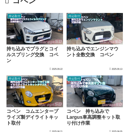
コペン
持込取付
持込取付
持ち込みでプラグとコイ
持ち込みでエンジンマウ
ルスプリング交換 コペ
ント全数交換 コペン
ン
2025.09.22
2025.09.13
持込取付
持込取付
コペン コムエンタープ
コペン 持ち込みで
ライズ製デイライトキッ
Largus車高調整キット取
ト取付
り付け作業
2025.08.21
2025.08.05