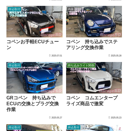
持込取付
内装
コペンお手軽ECUチュー
コペン 持ち込みでステ
ン
アリング交換作業
2025.07.01
2025.05.28
持込取付
持ち込みライト関係
GRコペン 持ち込みで
コペン コムエンタープ
ECUの交換とプラグ交換
ライズ商品で激変
作業
2025.05.27
2025.05.23
持込取付
持込取付