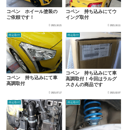
コペン ホイール塗装の
コペン 持ち込みにてウ
ご依頼です！
イング取付
2021.10.21
2021.10.11
持込取付
持込取付
コペン 持ち込みにて車
コペン 持ち込みにて車
高調取付！今回はラルグ
高調取付
スさんの商品です
2021.07.17
2021.02.07
持込取付
持込取付