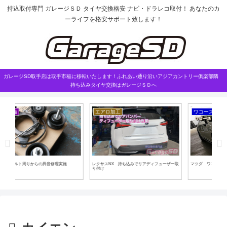
持込取付専門 ガレージＳＤ タイヤ交換格安 ナビ・ドラレコ取付！ あなたのカ
ーライフを格安サポート致します！
ガレージSD取手店は取手市稲に移転いたします！ふれあい通り沿いアジアカントリー俱楽部隣
持ち込みタイヤ交換はガレージＳＤへ
エアロ加工
ワコーズ
レクサスNX 持ち込みでリアディフューザー取
マツダ ワコーズディーゼル２を施工
新型
り付け