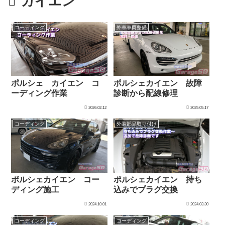
カイエン
コーディング
外車車両整備
ポルシェ カイエン コ
ポルシェカイエン 故障
ーディング作業
診断から配線修理
2026.02.12
2025.05.17
コーディング
外装部品取り付け
ポルシェカイエン コー
ポルシェカイエン 持ち
ディング施工
込みでプラグ交換
2024.10.01
2024.03.30
コーディング
コーディング