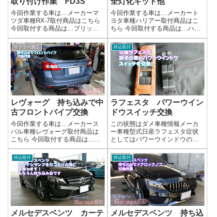
取り付け作業 FD3S
全灯化キット他
今回作業する車は…メーカーマ
今回作業する車は…メーカート
ツダ車種RX-7取付商品はこちら
ヨタ車種ハリアー取付商品はこ
今回取付する商品は…ブリッツ
ちら 今回取付する商品は…ハリ
製 TL24ABん。オートバックス
アーエンブレムブレーキランプ
限定モデルｗ作業写真取り付け
全灯化キットラゲッジランプキ
マフラー加工
持込取付
作業完了です作業完了持ち込み
ット作業写真ラゲッジスペース
品取り付け作業はガレージＳＤ
の視認性がとても良くなりまし
にお任せください(^^)/作業時...
た。電源スイッチ付きなので、
操作性も抜群で...
レヴォーグ 持ち込みで中
ラフェスタ パワーウイン
古フロントパイプ交換
ドウスイッチ交換
今回作業する車は…メーカース
この状態はダメ車種情報メーカ
バル車種レヴォーグ取付商品は
ー車種型式日産ラフェスタ症状
こちら 今回取付する商品は…メ
としてはパワーウインドウのス
ーカー不明 フロントパイプマ
イッチが効いたり効かなかった
フラー持ち込み時の注意点マフ
り…(/ω＼)ウインドウレギュレー
持込取付
持込取付
ラー持ち込み時の注意点交換マ
ターや、モーターが故障してい
フラーの部品は揃っているかガ
る場合もあるので、しっかり故
スケットは新品で用意してある
障診断してから購入しましょ
か曲がりなどが...
う。故障診断...
メルセデスベンツ カーテ
メルセデスベンツ 持ち込