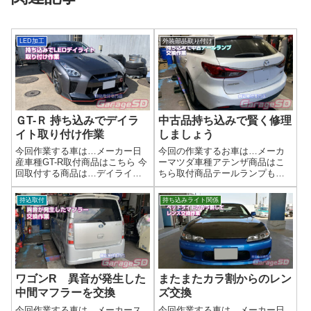
LED加工
外装部品取り付け
ＧT-Ｒ 持ち込みでデイラ
中古品持ち込みで賢く修理
イト取り付け作業
しましょう
今回作業する車は…メーカー日
今回の作業するお車は…メーカ
産車種GT-R取付商品はこちら 今
ーマツダ車種アテンザ商品はこ
回取付する商品は…デイライト
ちら取付商品テールランプもち
キット 純正っぽいです作業写
ろん中古品です(^^)/ディーラー様
真GT-Rは外装取り外しとか、め
だと新品に交換されちゃいます
持込取付
持ち込みライト関係
ちゃめちゃ大変なのでDIYでやる
からね🚗 中古パーツで賢く修
人は頑張ってください(^^)/作業完
理！外装リペアサービス受付中
了持ち込みで電装品取り...
「ちょっとぶつけちゃった…」
「中古で...
ワゴンR 異音が発生した
またまたカラ割からのレン
中間マフラーを交換
ズ交換
今回作業する車は…メーカース
今回作業する車は…メーカー日