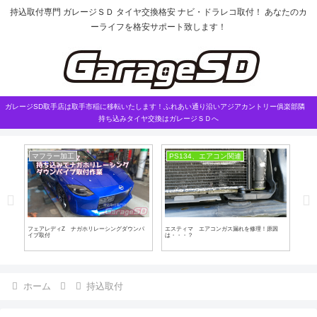
持込取付専門 ガレージＳＤ タイヤ交換格安 ナビ・ドラレコ取付！ あなたのカ
ーライフを格安サポート致します！
ガレージSD取手店は取手市稲に移転いたします！ふれあい通り沿いアジアカントリー俱楽部隣
持ち込みタイヤ交換はガレージＳＤへ
マフラー加工
PS134、エアコン関連
車
フェアレディZ ナガホリレーシングダウンパ
エスティマ エアコンガス漏れを修理！原因
ハイ
イプ取付
は・・・？
ホーム
持込取付