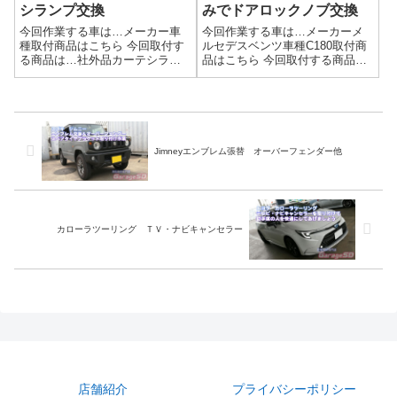
シランプ交換
みでドアロックノブ交換
今回作業する車は…メーカー車
今回作業する車は…メーカーメ
種取付商品はこちら 今回取付す
ルセデスベンツ車種C180取付商
る商品は…社外品カーテシラン
品はこちら 今回取付する商品
プAmazonで検索すると大量に出
は…中国製のドアロックノブで
てきます。作業写真プロジェク
すね作業写真作業完了こういっ
ションマッピング的なやつです
たちょこっとした商品の取り付
ね。あとがきもともとカーテシ
けもお気軽にお申し付けくださ
ランプが付いていて電源が来て
い。持ち込み商品の取り付けは
いる物に...
ガレージＳＤ...
Jimneyエンブレム張替 オーバーフェンダー他
カローラツーリング ＴＶ・ナビキャンセラー
店舗紹介
プライバシーポリシー