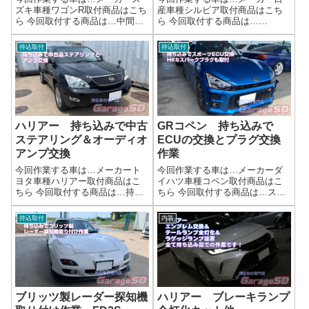
ズキ車種ワゴンR取付商品はこち
産車種シルビア取付商品はこち
ら 今回取付する商品は…中間マ
ら 今回取付する商品は…
フラー リビルト品ですよく不
WISESQUARE リペアレンズキ
具合が出る場所だったりすると
ット for S15シルビアたしかこれ
持込取付
持込取付
リビルト品があったりします('ω')
だったはず…( 一一)作業写真シ
ノ作業写真サクッと交換完了～
ルビアのカラ割は何度もこなし
軽自動車のマフラーは社外新品
ているので、慣れたもんです...
やリ...
ハリアー 持ち込みで中古
GRコペン 持ち込みで
ステアリング＆オーディオ
ECUの交換とプラグ交換
アンプ交換
作業
今回作業する車は…メーカート
今回作業する車は…メーカーダ
ヨタ車種ハリアー取付商品はこ
イハツ車種コペン取付商品はこ
ちら 今回取付する商品は…持ち
ちら 今回取付する商品は…スポ
込みでステアリングとJBLオーデ
ーツECU HKSスパークプラグ
ィオアンプちゃんとご自身の車
作業写真交換完了スポーツECU
持込取付
内装
と適合が取れているのであれ
なので、この後の走行が楽しみ
ば、取り付けは可能です。適合
ですね('ω')ノ作業完了持ち込みで
確認は必ずご自身でしっかりと
のECU交換作業はガレージＳ...
確認するよう...
ブリッツ製レーダー探知機
ハリアー ブレーキランプ