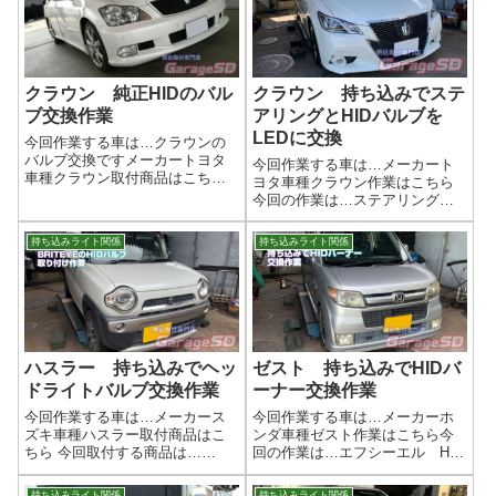
すんなり取り付けられる車種...
だったので、クリアーなヘッド
ライトになりま...
クラウン 純正HIDのバル
クラウン 持ち込みでステ
ブ交換作業
アリングとHIDバルブを
LEDに交換
今回作業する車は…クラウンの
バルブ交換ですメーカートヨタ
今回作業する車は…メーカート
車種クラウン取付商品はこちら
ヨタ車種クラウン作業はこちら
今回取付する商品は…
今回の作業は…ステアリングは
GraphicRay HID 8000K古いバ
不明 SUPAREE LEDヘッドラ
ルブも社外品でしたが、バルブ
イトバルブ HID交換タイプステ
持ち込みライト関係
持ち込みライト関係
内が白く曇ってますね…この曇
アリングは粗悪品も売ってます
りの分が少し暗くなってるかも
ので、ちゃんとレビューを見て
しれ...
買いましょう～ヘッドライトバ
ルブ...
ハスラー 持ち込みでヘッ
ゼスト 持ち込みでHIDバ
ドライトバルブ交換作業
ーナー交換作業
今回作業する車は…メーカース
今回作業する車は…メーカーホ
ズキ車種ハスラー取付商品はこ
ンダ車種ゼスト作業はこちら今
ちら 今回取付する商品は…
回の作業は…エフシーエル HID
BRITEYE HIDバルブ作業写真ヘ
バーナー D2R作業写真バルブ
ッドライトのバルブ交換なの
交換で明るくなりました！ヘッ
持ち込みライト関係
持ち込みライト関係