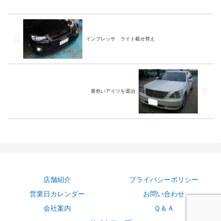
ット＋ＬＥＤスイッチメーカー
ラーかな？ ヤフオクなどで安
不明のフォグユニットですが、
く買えますよ内装パーツは新品
問題なく取り付きそうです作業
は結構するので、中古で探すの
写真純正で暗いと感じる人はユ
がおすすめです。作業写真クラ
ニットごと取り替...
ウンはH16だっ...
インプレッサ ライト載せ替え
黄色いアイツを退治
店舗紹介
プライバシーポリシー
営業日カレンダー
お問い合わせ
会社案内
Ｑ＆Ａ