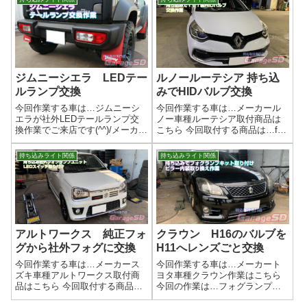
で、サクッと終了。作業完了持
ドライトの曇りも気になるの
ち込みでのバルブ交換はガレー
で、次回は磨き作業ですね(^^)/
ジＳＤにお任せください(^^)/作業
【劇的進化！】夜間ドライブが
時...
劇的に...
ジムニーシエラ LEDテー
ルノールーテシア 持ち込
ルランプ交換
みでHIDバルブ交換
今回作業する車は…ジムニーシ
今回作業する車は…メーカール
エラが社外LEDテールランプ交
ノー車種ルーテシア取付商品は
換作業でご来店です(^^)/メーカー
こちら 今回取付する商品は…fcl.
スズキ車種ジムニーシエラ取付
製のHIDバルブですfcl.は当店も
商品はこちら 今回取付する商品
取り付け店登録している安心で
持ち込みライト関係
持ち込みライト関係
は…LEDテールランプメーカー
きるメーカーさんだと思いま
とか商品の画像撮り忘れました(/
す。作業写真バルブ交換なの
ω＼)作業写真ノーマルのテ...
で、すぐに終わりますｗ作業完
了輸...
アルトワークス 純正フォ
クラウン H16のバルブを
グから社外フォグに交換
H11へレンズごと交換
今回作業する車は…メーカース
今回作業する車は…メーカート
ズキ車種アルトワークス取付商
ヨタ車種クラウン作業はこちら
品はこちら 今回取付する商品
今回の作業は…フォグランプキ
は…メーカー不明 フォグユニ
ット 他に持ち込みで中古のピ