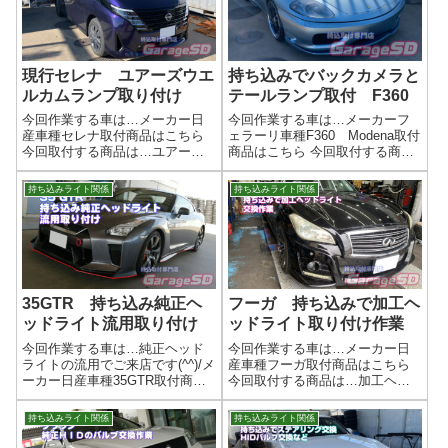
現行セレナ ユアーズウエ
持ち込みでバックカメラと
ルカムランプ取り付け
テールランプ取付 F360
今回作業する車は…メーカー日
今回作業する車は…メーカーフ
産車種セレナ取付商品はこちら
ェラーリ車種F360 Modena取付
今回取付する商品は…ユアー
商品はこちら 今回取付する商品
ズ スライドドアウエルカムラ
は…パナソニックのバックカメ
ンプ バンパーグリルLEDテー
ラとLEDテールランプ作業写真
持ち込みライト関係
持ち込みライト関係
プLEDと配線と説明書が同梱さ
作業完了まぁ、配線作業までの
れています。作業写真昼間でも
取り外し作業が情報がないので
この明るさなので、夜は…( ﾟДﾟ)
大変です。お時間はかかりまし
作業...
た...
35GTR 持ち込み純正ヘ
フーガ 持ち込みで加工ヘ
ッドライト流用取り付け
ッドライト取り付け作業
今回作業する車は…純正ヘッド
今回作業する車は…メーカー日
ライトの流用でご来店です(^^)/メ
産車種フーガ取付商品はこちら
ーカー日産車種35GTR取付商品
今回取付する商品は…加工ヘッ
はこちら 今回取付する商品は…
ドライト メーカー不明 他グ
35GTR 純正ヘッドライト 後
リルなどバルブ類は取り付いて
持ち込みライト関係
持ち込みライト関係
期？用です作業写真純正ヘッド
いなかったので、全て移植しま
ライトの流用ですが、そのまま
す作業写真曇りがある状態から