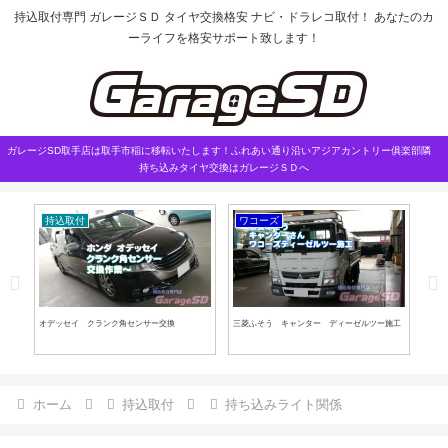
持込取付専門 ガレージＳＤ タイヤ交換格安 ナビ・ドラレコ取付！ あなたのカ
ーライフを格安サポート致します！
ガレージSD取手店は取手市稲に移転いたします！ふれあい通り沿いアジアカントリー俱楽部隣
持ち込みタイヤ交換はガレージＳＤへ
持込取付
ワコーズ
こ
オデッセイ クランク角センサー交換
三菱ふそう キャンター ディーゼルツー施工
ハブ
ホーム
持込取付
持ち込みライト関係