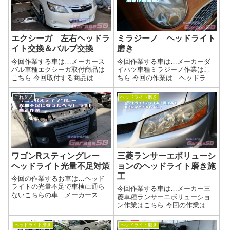
です。フォグレンズの磨きはバ
トの黄ばみ、諦めていません
ンパーから外し...
か...
エクシーガ 左右ヘッドラ
ミラジーノ ヘッドライト
イト交換＆バルブ交換
磨き
今回作業する車は…メーカース
今回作業する車は…メーカーダ
バル車種エクシーガ取付商品は
イハツ車種ミラジーノ作業はこ
こちら 今回取付する商品は…純
ちら 今回の作業は…ヘッドライ
正ヘッドライト中古品 HID屋の
ト磨きくすんで劣化してしまっ
新品LEDバルブｗもともと黄ば
たヘッドライトを磨きあげまし
これダメ
ヘッドライト磨き
みがあったのが気になったのか
ょう(^^)/作業写真バッチリ綺麗に
中古品の状態の良い物を持ち込
なりました(^_-)-☆ヘッドライト
みです作業写真純正ヘッドライ
磨きの工程当店施工事例ヘッ...
トなので...
ワゴンRスティングレー
三菱ランサーエボリューシ
ヘッドライト光量不足対策
ョンのヘッドライト磨き施
工
今回の作業するお車は…ヘッド
ライトの光量不足で車検に通ら
今回作業する車は…メーカー三
ないこちらの車…メーカースズ
菱車種ランサーエボリューショ
キ車種ワゴンR スティングレー
ン作業はこちら 今回の作業は…
商品はこちら取付商品プロジェ
ヘッドライト磨きくすんで劣化
クターヘッドライトのリフレク
してしまったヘッドライトを磨
ヘッドライト磨き
ヘッドライト磨き
ターです 純正リフレクターが
きあげましょう(^^)/作業写真バッ