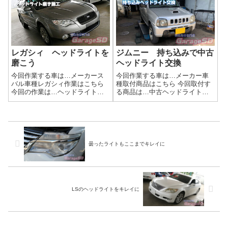
HIDの熱でやられてメッキが剥げ
チリ綺麗になりました(^_-)-☆ヘ
てました(...
ッドライト磨きの工程当店施...
レガシィ ヘッドライトを
ジムニー 持ち込みで中古
磨こう
ヘッドライト交換
今回作業する車は…メーカース
今回作業する車は…メーカー車
バル車種レガシィ作業はこちら
種取付商品はこちら 今回取付す
今回の作業は…ヘッドライト磨
る商品は…中古ヘッドライト作
きくすんで劣化してしまったヘ
業写真曇りが気になっての交換
ッドライトを磨きあげましょう
だったみたいですが、まだまだ
(^^)/作業写真バッチリ綺麗になり
キレイになる余地はあります
ました(^_-)-☆ヘッドライトの黄
ね。当店ではヘッドライト磨き
ばみ、諦めていませんか？ク...
作業を行っていますので、そち
らを提案させてい...
曇ったライトもここまでキレイに
LSのヘッドライトをキレイに