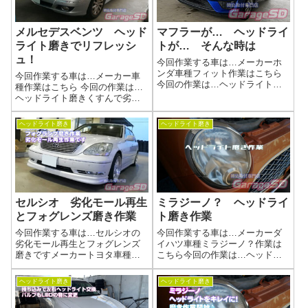
メルセデスベンツ ヘッド
マフラーが… ヘッドライ
ライト磨きでリフレッシ
トが… そんな時は
ュ！
今回作業する車は…メーカーホ
ンダ車種フィット作業はこちら
今回作業する車は…メーカー車
今回の作業は…ヘッドライト磨
種作業はこちら 今回の作業は…
きとマフラー修理くすんで劣化
ヘッドライト磨きくすんで劣化
してしまったヘッドライトを磨
してしまったヘッドライトを磨
きあげましょう(^^)/あと、折れて
きあげましょう！作業写真バッ
ヘッドライト磨き
ヘッドライト磨き
しまったマフラー修理です作業
チリ綺麗になりました(^_-)-☆ヘ
写真バッチリ綺麗になりました
ッドライト磨きの工程当店施工
(^_...
事例ヘッドライト磨きの施工例
ブログ...
セルシオ 劣化モール再生
ミラジーノ？ ヘッドライ
とフォグレンズ磨き作業
ト磨き作業
今回作業する車は…セルシオの
今回作業する車は…メーカーダ
劣化モール再生とフォグレンズ
イハツ車種ミラジーノ？作業は
磨きですメーカートヨタ車種セ
こちら今回の作業は…ヘッドラ
ルシオ作業はこちら 今回の作業
イト磨きくすんで劣化してしま
は…劣化モールの再生とフォグ
ったヘッドライトを磨きあげま
ヘッドライト磨き
ヘッドライト磨き
磨き作業写真純正でモールが出
しょう(^^)/作業写真バッチリ綺麗
る場合は買ってしまった方が吉
になりました(^_-)-☆ヘッドライ