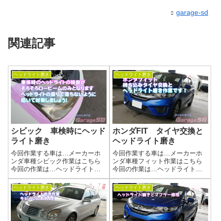
garage-sd
関連記事
ヘッドライト磨き
ヘッドライト磨き
シビック 車検時にヘッド
ホンダFIT タイヤ交換と
ライト磨き
ヘッドライト磨き
今回作業する車は…メーカーホ
今回作業する車は…メーカーホ
ンダ車種シビック作業はこちら
ンダ車種フィット作業はこちら
今回の作業は…ヘッドライト磨
今回の作業は…ヘッドライト磨
きくすんで劣化してしまったヘ
きくすんで劣化してしまったヘ
ッドライトを磨きあげましょう
ッドライトを磨きあげましょう
ヘッドライト磨き
ヘッドライト磨き
(^^)/作業写真作業中の画像が無い
(^^)/上部が曇ってしまっています
のですが・・・すいません(-_-;)
( 一一)作業写真バッチリ綺麗に
野田陸運局がそろそろロービ...
なりました(^_-)-☆ヘッド...