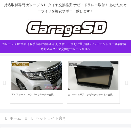
持込取付専門 ガレージＳＤ タイヤ交換格安 ナビ・ドラレコ取付！ あなたのカ
ーライフを格安サポート致します！
ガレージSD取手店は取手市稲に移転いたします！ふれあい通り沿いアジアカントリー俱楽部隣
持ち込みタイヤ交換はガレージＳＤへ
エアロ加工
内装
こ
スペ
アルファード バンパーリテーナー交換
カロッツェリア ナビのタッチパネル交換
バッ
ホーム
ヘッドライト磨き