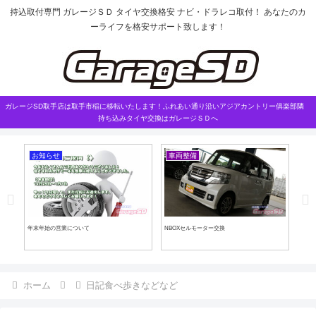
持込取付専門 ガレージＳＤ タイヤ交換格安 ナビ・ドラレコ取付！ あなたのカ
ーライフを格安サポート致します！
ガレージSD取手店は取手市稲に移転いたします！ふれあい通り沿いアジアカントリー俱楽部隣
持ち込みタイヤ交換はガレージＳＤへ
お知らせ
車両整備
ス
年末年始の営業について
NBOXセルモーター交換
マセ
ホーム
日記食べ歩きなどなど