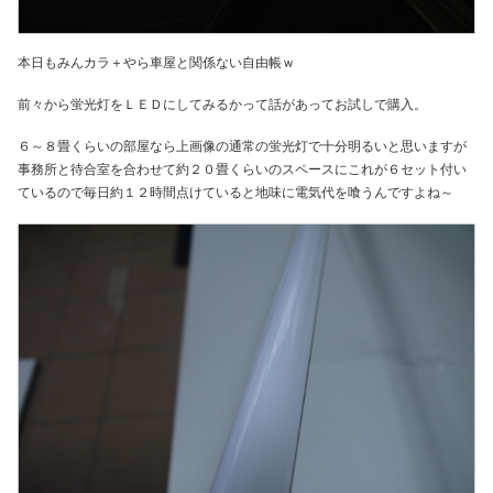
本日もみんカラ＋やら車屋と関係ない自由帳ｗ
前々から蛍光灯をＬＥＤにしてみるかって話があってお試しで購入。
６～８畳くらいの部屋なら上画像の通常の蛍光灯で十分明るいと思いますが
事務所と待合室を合わせて約２０畳くらいのスペースにこれが６セット付い
ているので毎日約１２時間点けていると地味に電気代を喰うんですよね～