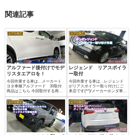
関連記事
エアロ加工
エアロ加工
アルファード後付けでモデ
レジェンド リアスポイラ
リスタエアロを！
ー取付
今回作業する車は…メーカート
今回作業する車は…レジェンド
ヨタ車種アルファード 30取付
がリアスポイラー取り付けにご
商品はこちら 今回取付する商品
来店です(^^)/メーカーホンダ車種
は…モデリスタエアロ SCパッ
レジェンド取付商品はこちら 今
ケージ用これかな？ モデリス
回取付する商品は…リアスポイ
エアロ加工
エアロ加工
タエアロはキットで販売なの
ラー作業写真持ち込みでの対応
で、部分的に買えないのが…今
もしますよ！直送も可能です(^^)/
回の方は、マフラー以外全て揃
あとがきエアロ取り付けもガ...
えて持ち込み...