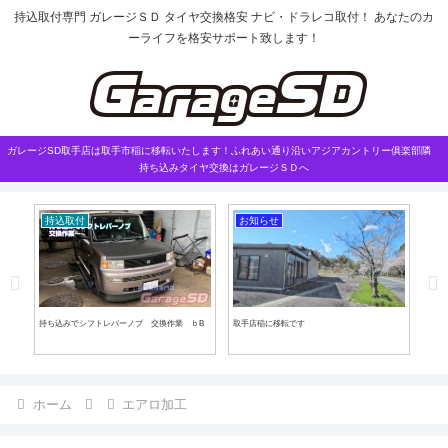
持込取付専門 ガレージＳＤ タイヤ交換格安 ナビ・ドラレコ取付！ あなたのカ
ーライフを格安サポート致します！
ガレージSD取手店は取手市稲に移転いたします！ふれあい通り沿いアジアカントリー俱楽部隣
持ち込みタイヤ交換はガレージＳＤへ
持込取付
お知らせ
外
 ブレ
持ち込みでシフトレバーノブ 交換作業 ｂB
取手店稲に移転です
ハリ
ホーム
エアロ加工