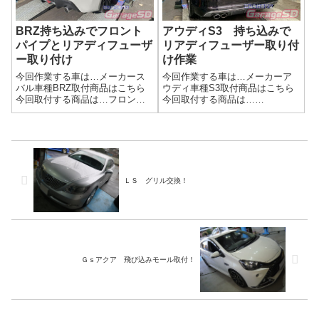
BRZ持ち込みでフロント
アウディS3 持ち込みで
パイプとリアディフューザ
リアディフューザー取り付
ー取り付け
け作業
今回作業する車は…メーカース
今回作業する車は…メーカーア
バル車種BRZ取付商品はこちら
ウディ車種S3取付商品はこちら
今回取付する商品は…フロント
今回取付する商品は…
パイプ リアディフューザーデ
Flowdesigns(海外製) リヤディ
ィフューザーは中古品ですね。
フューザー説明書があります
中古のエアロ部品は両面テープ
が、簡素です…汗作業写真リア
をしっかり剥がして持ってきて
ディフューザーなどは、製造メ
下さいね。工賃の節約になりま
ーカーによって取り付け難易度
す。当店で剥...
が全然違...
ＬＳ グリル交換！
Ｇｓアクア 飛び込みモール取付！