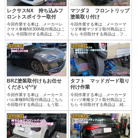
レクサスNX 持ち込みフ
マツダ２ フロントリップ
ロントスポイラー取付
塗装取り付け
今回作業する車は…メーカーレ
今回作業する車は…メーカーマ
クサス車種NX300h取付商品はこ
ツダ車種マツダ２取付商品はこ
ちら 今回取付する商品は…フロ
ちら 今回取付する商品は…フロ
ントスポイラー 社外品かな？
ントリップ作業完了エアロパー
作業写真取り付け完了です。新
ツの塗装・取り付けはガレージ
エアロ加工
エアロ加工
品の場合はサクッと取り付けで
ＳＤにお任せください(^^)/作業時
きますが中古品の場合は部品が
間(目安)お預かり作業です
揃ってなかったり、両面テープ
の貼り直...
BRZ塗装取付けもお任せ
タフト マッドガード取り
ください(^^)/
付け作業
今回作業する車は…メーカース
今回作業する車は…メーカーダ
バル車種BRZ取付商品はこちら
イハツ車種タフト取付商品はこ
今回取付する商品は…もう取り
ちら 今回取付する商品は…純正
付いちゃってますが…作業写真
のマッドガードですかね！
大きめのリアウイングですね
Amazonにも売ってます('ω')ノ作
エアロ加工
エアロ加工
(^_-)-☆作業完了塗り分けも可能
業写真リフトで上げてしまって
ですので、お問い合わせくださ
タイヤを外してしまえば、取り
いね(^^)/作業時間(目安)お預...
付けは簡単です。作業完了四駆
っぽく...