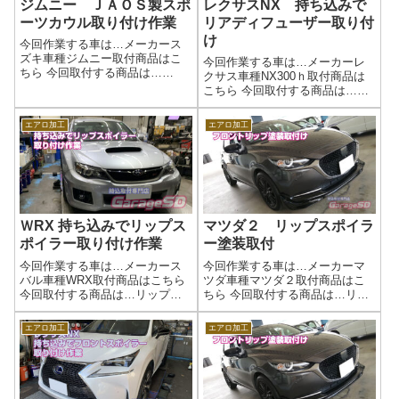
ジムニー ＪＡＯＳ製スポ
レクサスNX 持ち込みで
ーツカウル取り付け作業
リアディフューザー取り付
け
今回作業する車は…メーカース
ズキ車種ジムニー取付商品はこ
今回作業する車は…メーカーレ
ちら 今回取付する商品は…
クサス車種NX300ｈ取付商品は
JAOS リアスポーツカウル作業
こちら 今回取付する商品は…リ
写真ランプ類はすべて外れた状
アバンパーディフューザーバン
態なので、取り付けていきま
パーディフューザーは大きいの
エアロ加工
エアロ加工
す。バックカメラ用の取付穴が
で、当店直送も可能です塗装も
あるので、そこにバックカメラ
可能ですよ(^^)/作業写真塗分けバ
を設置。ジムニー...
ッチリですね(^_-)-☆作業...
ＷRX 持ち込みでリップス
マツダ２ リップスポイラ
ポイラー取り付け作業
ー塗装取付
今回作業する車は…メーカース
今回作業する車は…メーカーマ
バル車種WRX取付商品はこちら
ツダ車種マツダ２取付商品はこ
今回取付する商品は…リップス
ちら 今回取付する商品は…リッ
ポイラー社外品ですかね(^^)/作業
プスポイラー作業写真持ち込み
写真今回はブラックでした同色
での塗装取り付けもお受けいた
エアロ加工
エアロ加工
ペイントなども当店で可能です
します。作業完了鈑金塗装やエ
ので、ご相談ください(^^)/作業完
アロパーツ塗装などもガレージ
了エアロ取り付けなどもガ...
ＳＤにお任せください(^^)/作業時
間(目...