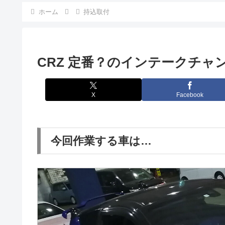
ホーム
持込取付
CRZ 定番？のインテークチャ
X
Facebook
今回作業する車は…