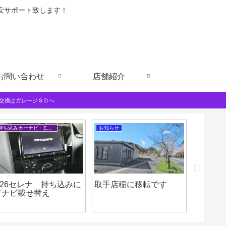
格安サポート致します！
お問い合わせ
店舗紹介
交換はガレージＳＤへ
持ち込みカーナビ・ETCなど
お知らせ
日記食べ歩
C26セレナ 持ち込みに
取手店稲に移転です
ヒドイ
てナビ載せ替え