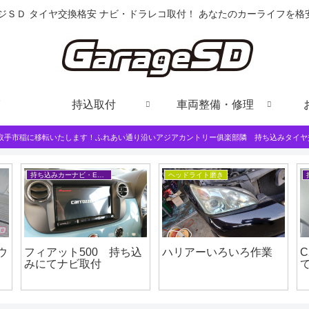
ジＳＤ タイヤ交換格安 ナビ・ドラレコ取付！ あなたのカーライフを
持込取付
車両整備・修理
は取手市稲に移転いたします！ふれあい通り沿いアジアカントリー俱楽部隣 持ち込みタイヤ
持ち込みカーナビ・ETCなど
ヘッドライト磨き
ウ
フィアット500 持ち込
ハリアーいろいろ作業
みにてナビ取付