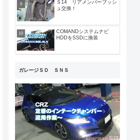
Ｓ14 リアメンバーブッシ
ュ交換！
COMANDシステムナビ
HDDをSSDに換装
ガレージＳＤ ＳＮＳ