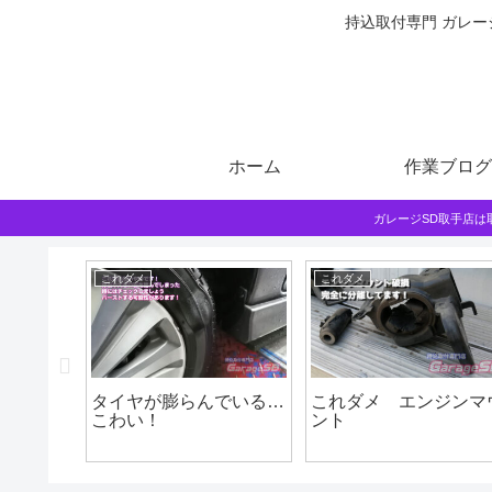
持込取付専門 ガレー
ホーム
作業ブログ
ガレージSD取手店
これダメ
これダメ
ス セル
タイヤが膨らんでいる…
これダメ エンジンマ
こわい！
ント