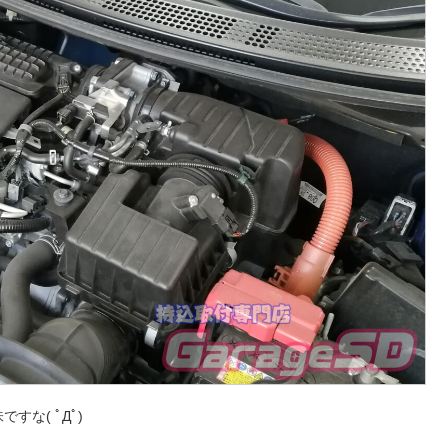
な( ﾟДﾟ)