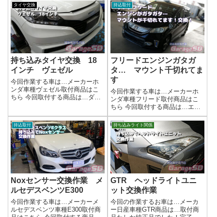
タイヤ交換
持込取付
持ち込みタイヤ交換 18
フリードエンジンガタガ
インチ ヴェゼル
タ… マウント千切れてま
す
今回作業する車は…メーカーホ
ンダ車種ヴェゼル取付商品はこ
今回作業する車は…メーカーホ
ちら 今回取付する商品は…ダン
ンダ車種フリード取付商品はこ
ロップ VEURO 225/45R18ハ
ちら 今回取付する商品は…エン
ブ清掃のご案内持ち込みタイヤ
ジンマウントが千切れて完全に
交換、地域最安値に挑戦！プロ
分離してしまってました…これ
持込取付
持ち込みライト関係
の技術で安心・確実！ネットで
だけひどい状態だとエンジンが
購入したタイヤ、どこで交換し
揺れてしまってパワーも伝わな
よ...
いし振動も凄かったでしょう
ね…((+_+)...
Noxセンサー交換作業 メ
GTR ヘッドライトユニ
ルセデスベンツE300
ット交換作業
今回作業する車は…メーカーメ
今回の作業するお車は…メーカ
ルセデスベンツ車種E300取付商
ー日産車種GTR商品は…取付商