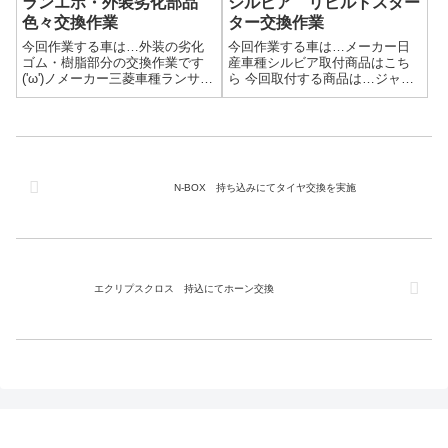
ランエボ・外装劣化部品
シルビア リビルトスター
色々交換作業
ター交換作業
今回作業する車は…外装の劣化
今回作業する車は…メーカー日
ゴム・樹脂部分の交換作業です
産車種シルビア取付商品はこち
('ω')ノメーカー三菱車種ランサー
ら 今回取付する商品は…ジャパ
エボリューション取付商品はこ
ンリビルト製 スターターモー
ちら 今回取付する商品は…フロ
ターリビルトスターターは中古
ントデッキガーニッシュ他、外
のコア返却が必要な場合が多い
装色々樹脂パーツは古くなると
です。返却用の伝票が同梱され
白ボケ＆割れやすくなるので新
ているので、持ち込みの場合は
しいも...
忘れないように...
N-BOX 持ち込みにてタイヤ交換を実施
エクリプスクロス 持込にてホーン交換