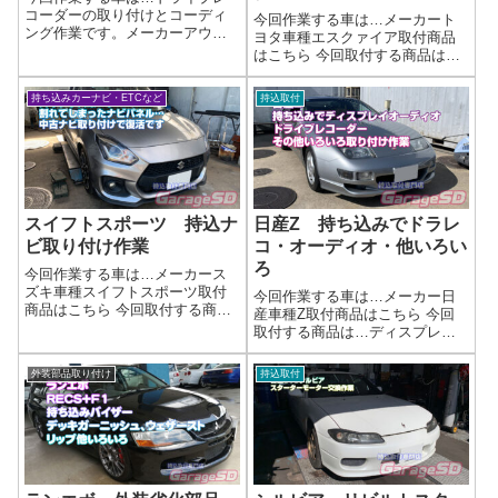
コーダーの取り付けとコーディ
今回作業する車は…メーカート
ング作業です。メーカーアウデ
ヨタ車種エスクァイア取付商品
ィ車種A6作業はこちら 今回の作
はこちら 今回取付する商品は…
業は…ドラレコ取り付けとコー
アルパイン製 BIG Xプレミアム
ディング作業です作業写真いろ
作業写真🎶✨**ナビ持ち込み大歓
持ち込みカーナビ・ETCなど
持込取付
いろコーディングできますが…
迎！**✨🎶他店で断られた取り付
TVアクティブも気になります
けも…もしかしたらウチならで
が、隠しメニ...
きるかも⁉🚗 あなたの“推し...
スイフトスポーツ 持込ナ
日産Z 持ち込みでドラレ
ビ取り付け作業
コ・オーディオ・他いろい
ろ
今回作業する車は…メーカース
ズキ車種スイフトスポーツ取付
今回作業する車は…メーカー日
商品はこちら 今回取付する商品
産車種Z取付商品はこちら 今回
は…カロッツェリア AVIC-
取付する商品は…ディスプレイ
RZ710 持ち込み中古品ですキ
オーディオ ドラレコ バルブ
レイに配線類もまとめてあるの
他FH-8500DVSはディスプレイオ
外装部品取り付け
持込取付
で、作業しやすいですｗ配線が
ーディオですねバックカメラ・
まとめて段ボールにつっこんで
バルブ交換・コムテック製ドラ
あったり...
レコも付けちゃいます(^_-)-...