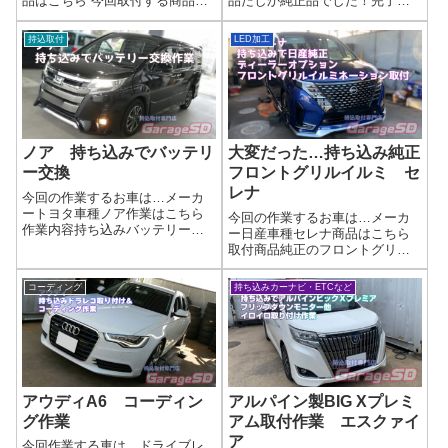
品はこちら 今回取付する商品
品たしか純正品でした！完了画
は…新品Noxセンサー作業写真🚗
像🚗 外装ドレスアップ・持ち込
NOxセンサー交換、自分で購入
みパーツ施工のご案内当店で
持込取付
LED加工
するのはアリ？結論から言う
は、お客様がご自身で選ばれた
と、自分で購入して交換しても
持ち込みパーツ を使った外装ド
らうのは可能だけど注意点が多
レスアップ施工を承っておりま
いです...
す。 「ネ...
ノア 持ち込みでバッテリ
大変だった…持ち込み純正
ー交換
フロントグリルイルミ セ
レナ
今回の作業するお車は…メーカ
ートヨタ車種ノア作業はこちら
今回の作業するお車は…メーカ
作業内容持ち込みバッテリー交
ー日産車種セレナ商品はこちら
換完了画像ご自分で作業しよう
取付商品純正のフロントグリル
と思ったら、ネジが堅かったと
イルミネーションとにかく穴あ
のこと。曲がってますからね…
け作業が大変。。。完了画像純
コーディング
持ち込みカーナビ・ETCなど
少し手直しして作業完了です('ω')
正なので仕上がりはピカイチで
ノ🔋【持ち込みOK】バッテリー
す('ω')ノ🚗 外装ドレスアップ・
交換サ...
持ち込みパーツ施工のご案内当
店では、...
アウディA6 コーディン
アルパイン製BIG Xプレミ
グ作業
アム取付作業 エスクァイ
ア
今回作業する車は…ドライブレ