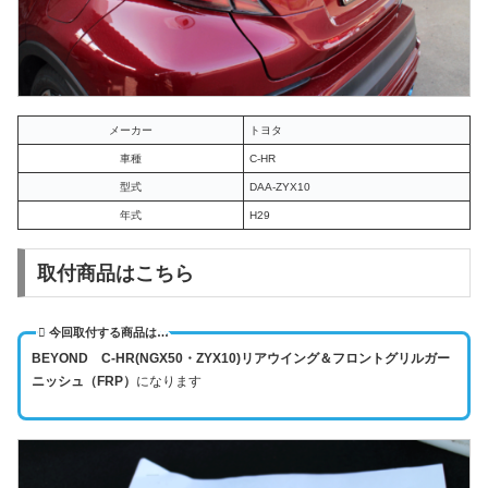
メーカー
トヨタ
車種
C-HR
型式
DAA-ZYX10
年式
H29
取付商品はこちら
今回取付する商品は…
BEYOND C-HR(NGX50・ZYX10)リアウイング＆フロントグリルガー
ニッシュ（FRP）
になります