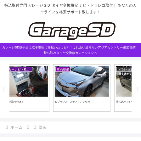
持込取付専門 ガレージＳＤ タイヤ交換格安 ナビ・ドラレコ取付！ あなたのカ
ーライフを格安サポート致します！
ガレージSD取手店は取手市稲に移転いたします！ふれあい通り沿いアジアカントリー俱楽部隣
持ち込みタイヤ交換はガレージＳＤへ
ドラレコ取付
タイヤ交換
P
持ち込みでドラレコ取付をしたい場合は…
むぅ・・・
ゼス
ホーム
塗装