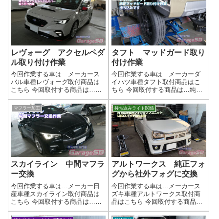
コーダー取り付けサービス🚗持
リビルト品があったりします('ω')
ち込みドライブレコーダー、プ
ノ作業写真サクッと交換完了～
ロの技でスッキリ取り付け！ネ
軽自動車のマフラーは社外新品
ットで購入...
やリ...
レヴォーグ アクセルペダ
タフト マッドガード取り
ル取り付け作業
付け作業
今回作業する車は…メーカース
今回作業する車は…メーカーダ
バル車種レヴォーグ取付商品は
イハツ車種タフト取付商品はこ
こちら 今回取付する商品は…ア
ちら 今回取付する商品は…純正
クセルペダル取付です商品によ
のマッドガードですかね！
っては、穴あけ加工が必要だっ
Amazonにも売ってます('ω')ノ作
マフラー加工
持ち込みライト関係
たり取り付け方はイロイロです(
業写真リフトで上げてしまって
ﾟДﾟ)作業写真変更完了です。作
タイヤを外してしまえば、取り
業完了アクセルペダルの取り付
付けは簡単です。作業完了四駆
けもガ...
っぽく...
スカイライン 中間マフラ
アルトワークス 純正フォ
ー交換
グから社外フォグに交換
今回作業する車は…メーカー日
今回作業する車は…メーカース
産車種スカイライン取付商品は
ズキ車種アルトワークス取付商
こちら 今回取付する商品は…メ
品はこちら 今回取付する商品
ーカー不明です…汗マフラー交
は…メーカー不明 フォグユニ
換時は新品のガスケットやボル
ット＋ＬＥＤスイッチメーカー