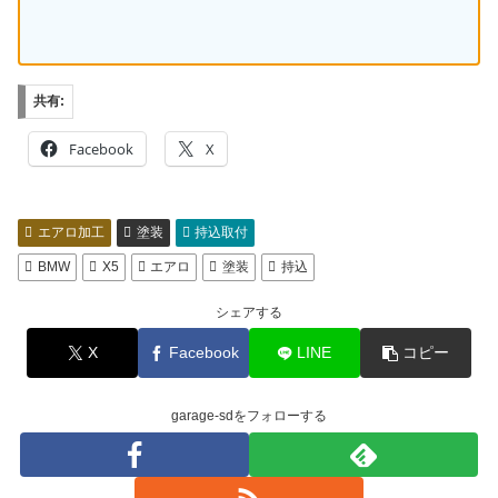
共有:
Facebook
X
エアロ加工
塗装
持込取付
BMW
X5
エアロ
塗装
持込
シェアする
X
Facebook
LINE
コピー
garage-sdをフォローする