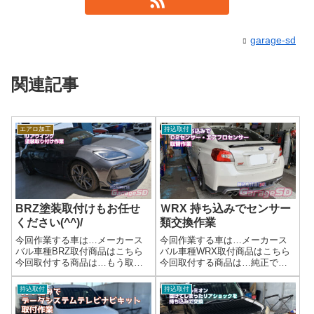
garage-sd
関連記事
エアロ加工
持込取付
BRZ塗装取付けもお任せ
ＷRX 持ち込みでセンサー
ください(^^)/
類交換作業
今回作業する車は…メーカース
今回作業する車は…メーカース
バル車種BRZ取付商品はこちら
バル車種WRX取付商品はこちら
今回取付する商品は…もう取り
今回取付する商品は…純正でも
付いちゃってますが…作業写真
社外品でもOKですよ～ご自分で
大きめのリアウイングですね
用意すると格安で手に入る場合
持込取付
持込取付
(^_-)-☆作業完了塗り分けも可能
もあります作業写真リフトがあ
ですので、お問い合わせくださ
れば、簡単です作業完了持ち込