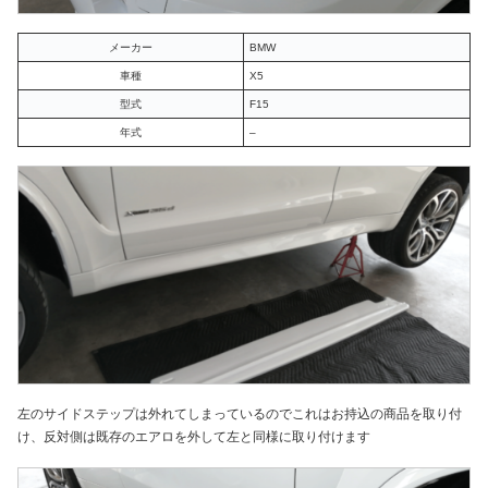
メーカー
BMW
車種
X5
型式
F15
年式
–
左のサイドステップは外れてしまっているのでこれはお持込の商品を取り付
け、反対側は既存のエアロを外して左と同様に取り付けます