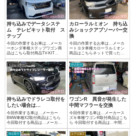
いね(^^)/作業時間(目安)お預...
み商品の取付はガレージＳＤに
お任せくだ...
持ち込みでデータシステ
カローラルミオン 持ち込
ム テレビキット取付 ス
みショックアブソーバー交
テップ
換
今回の作業するお車は…メーカ
今回の作業するお車は…メーカ
ーホンダ車種ステップワゴン商
ートヨタ車種カローラルミオン
品はこちら取付商品TV-KIT
商品はこちらネットで買ったシ
HTA633 データシステムネット
ョックアブソーバー、持ち込み
で買ったテレビキャンセラー・
取り付けOK！理想の足回りを手
ドラレコ取付
持込取付
テレビキット取り付けでお困り
軽に実現しませんか？「せっか
なら「テレビキット、取り付け
く手に入れたショックアブソー
はプロに任せたい！」 当店な
バー、取り付けはプロに任せた
ら、お...
い！」 当店な...
持ち込みでドラレコ取付を
ワゴンR 異音が発生した
したい場合は…
中間マフラーを交換
今回作業する車は…メーカー
今回作業する車は…メーカース
BMW車種X2取付商品はこちら
ズキ車種ワゴンR取付商品はこち
今回取付する商品は…メーカー
ら 今回取付する商品は…中間マ
失念… 駐車監視付きです作業
フラー リビルト品ですよく不
写真📢 持ち込みOK！ドライブレ
具合が出る場所だったりすると
持込取付
エアロ加工