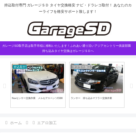
持込取付専門 ガレージＳＤ タイヤ交換格安 ナビ・ドラレコ取付！ あなたのカ
ーライフを格安サポート致します！
ガレージSD取手店は取手市稲に移転いたします！ふれあい通り沿いアジアカントリー俱楽部隣
持ち込みタイヤ交換はガレージＳＤへ
持込取付
マフラー加工
車
ソー
Noxセンサー交換作業 メルセデスベンツE300
ランサー 持ち込みマフラー交換作業
ハイ
ホーム
エアロ加工