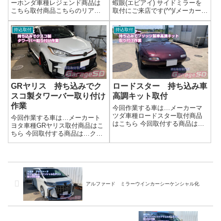
ーホンダ車種レジェンド商品は
蝦眼(エビアイ) サイドミラーを
こちら取付商品こちらのリアウ
取付にご来店です(^^)/メーカート
イング取付もうついてますねｗ
ヨタ車種ルーミー取付商品はこ
完了画像両面テープのみで取り
ちら 今回取付する商品は…蝦眼
持込取付
持込取付
付ける場合は、しっかりとした
(エビアイ) サイドミラー作業写
外装パーツ用のテープが推奨さ
真アラウンドビューモニターを
れます。付属品で心配な方は用
オプションで選択すると納期...
意しましょう('...
GRヤリス 持ち込みでク
ロードスター 持ち込み車
スコ製タワーバー取り付け
高調キット取付
作業
今回作業する車は…メーカーマ
ツダ車種ロードスター取付商品
今回作業する車は…メーカート
はこちら 今回取付する商品は…
ヨタ車種GRヤリス取付商品はこ
ブリッツ製車高調キット作業写
ちら 今回取付する商品は…クス
真取り付け作業完了です(^_-)-☆
コ製 タワーバータワーバーは
アライメント調整も対応可能で
取り付けすると結構車のフィー
す作業完了持ち込み車高調キッ
リングが変わるんですよ～作業
ト取り付けはガレージＳＤにお
写真簡単に取り付けられる車も
任せく...
あるんですが、ストラットまわ
りを結構ばら...
アルファード ミラーウインカーシーケンシャル化