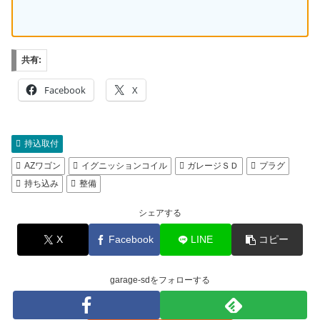
共有:
Facebook
X
持込取付
AZワゴン
イグニッションコイル
ガレージＳＤ
プラグ
持ち込み
整備
シェアする
X
Facebook
LINE
コピー
garage-sdをフォローする