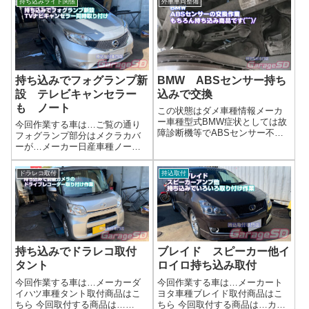
持ち込みライト関係
外車車両整備
ダー取り付けサービス🚗持ち込
ンパーなど駐車監視もついてい
みドライブレコーダー、プ...
るタイプですね('ω')ノ完了画像テ
ールランプのバルブ交換はユ
ニ...
持ち込みでフォグランプ新
BMW ABSセンサー持ち
設 テレビキャンセラー
込みで交換
も ノート
この状態はダメ車種情報メーカ
ー車種型式BMW症状としては故
今回作業する車は…ご覧の通り
障診断機等でABSセンサー不良
フォグランプ部分はメクラカバ
と出ていれば、ABSセンサーを
ーが…メーカー日産車種ノート
交換すればいいわけですが…。
作業はこちら今回の作業は…純
たまに間違った診断もしますの
正フォグランプ他 テレビキャ
ドラレコ取付
持込取付
で、自己責任でｗ対策は中古や
ンセラー LEDフォグランプ作
社外新品は価格が安く済むメリ
業写真２色切替できるLEDバル
ットもあり...
ブになります。とても便利です
ね(^^)/...
持ち込みでドラレコ取付
ブレイド スピーカー他イ
タント
ロイロ持ち込み取付
今回作業する車は…メーカーダ
今回作業する車は…メーカート
イハツ車種タント取付商品はこ
ヨタ車種ブレイド取付商品はこ
ちら 今回取付する商品は…
ちら 今回取付する商品は…カロ