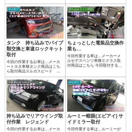
higashi Hdr-w100L作業写真📢
ッツェリア パワーアンプ
持ち込みOK！ドライブレコーダ
PRS-D800 2個フロントスピーカ
持込取付
持ち込みライト関係
ー取り付けサービス🚗持ち込み
ー、インナーバッフル、バック
ドライブレコーダー、プロの技
ドアステー マフラーカッター
でスッキリ取り付け！ネット...
作業写真スピーカー持ち込み取
り付け...
タンク 持ち込みでパイプ
ちょっとした電装品交換作
類交換と車速ロックキット
業も…
取付
今回作業する車は…メーカーメ
ルセデスベンツ車種Ｃクラス取
今回の作業するお車は…メーカ
付商品はこちら 今回取付する商
ートヨタ車種タンク商品はこち
品は…T20のバック球ですね。
ら取付商品スルガスピード タ
Amazonなどで探せば大量に出て
ーボパイプ CEP製車速ロック
きます…。沢山ありすぎて迷う
キット完了画像ターボパイプは
外装部品取り付け
持込取付
と思いますが、選ぶのも楽しい
ゴムもパイプをアルミ製パイプ
ですよ！作業写真たかがバック
へ変更です。見た目のドレスア
球交換...
ップにもいいですし、排気効率
もよくなりそう...
持ち込みでリアウイング取
ルーミー蝦眼(エビアイ) サ
付作業 レジェンド
イドミラー取付
今回の作業するお車は…メーカ
今回作業する車は…ルーミーが