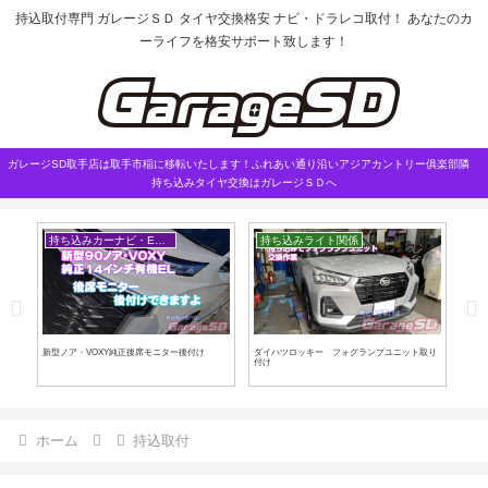
持込取付専門 ガレージＳＤ タイヤ交換格安 ナビ・ドラレコ取付！ あなたのカ
ーライフを格安サポート致します！
ガレージSD取手店は取手市稲に移転いたします！ふれあい通り沿いアジアカントリー俱楽部隣
持ち込みタイヤ交換はガレージＳＤへ
持ち込みカーナビ・ETCなど
持ち込みライト関係
車
新型ノア・VOXY純正後席モニター後付け
ダイハツロッキー フォグランプユニット取り
NB
付け
ホーム
持込取付