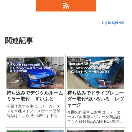
garage-sd
関連記事
ドラレコ取付
ドラレコ取付
持ち込みでデジタルルーム
持ち込みでドライブレコー
ミラー取付 すいふと
ダー取付他いろいろ レヴ
ォーグ
今回作業する車は…メーカース
ズキ車種スイフトスポーツ取付
今回の作業するお車は…メーカ
商品はこちら 今回取付する商品
ースバル車種レヴォーグ商品は
は…Kenwood製 LZ-X20EM デ
こちら取付商品VANTRUE製の高
ジタルルームーミラー作業写真
性能ドライブレコーダー LED
📢 持ち込みOK！ドライブレコー
バルブ各種 他 ボンネットダ