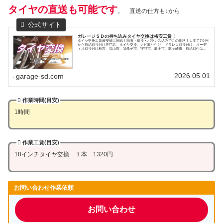
タイヤの直送も可能です
。 直送の仕方も↓から
ガレージＳＤの持ち込みタイヤ交換は格安工賃！
タイヤ交換工賃最安値に挑戦！脱着・組換・バランス込みでこの価格！１本７7０円
から持込取り付け専門店、タイヤ交換、ナビ取り付け、ドラレコ取り付け、オーデ
ィオ取り付け柏市、流山市、我孫子市、守谷市、取手市、龍ヶ崎市、持込取付はガ
レージＳＤへ
2026.05.01
garage-sd.com
作業時間(目安)
1時間
作業工賃(目安)
18インチタイヤ交換 １本 1320円
お問い合わせ作業依頼
お問い合わせ