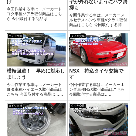
け
ヤが外れないようにハブ清
掃も
今回作業する車は…メーカート
ヨタ車種ソアラ取付商品はこち
今回作業する車は…メーカーメ
ら 今回取付する商品は…
ルセデスベンツ車種Vクラス取付
Continental 275/35ZR18作業写
商品はこちら 今回取付する商品
真タイヤが太いのでホイールも
は…CEAT SportDrive 245/45R18
太い(^^)/タイヤ交換の工賃は？下
インド産のタイヤですね(^^)/作業
タイヤ交換
タイヤ交換
記リンクで工賃検索できます(^^)/
写真ハブにホイールが固着して
タイヤの直...
いたので、ハブ清掃をご提案。
輸入車...
横転回避！ 早めに対応し
NSX 持込タイヤ交換で
ましょう
す
今回作業する車は…メーカート
今回作業する車は…メーカーホ
ヨタ車種ハイエース取付商品は
ンダ車種NSX取付商品はこちら
こちら 今回取付する商品は…ヨ
今回取付する商品は…
コハマ PARADA PA03
NT555G2 265/35R18作業写真
215/60R17もう履き替えちゃって
NSXの価格もかなり高騰してい
タイヤ交換
タイヤ交換
ますが…ホワイトレターは映え
ます。タイヤの劣化で事故らな
ますね( ﾟДﾟ)作業写真交換前のタ
いように交換してくださいね( ﾟ
イヤですが、サイドに...
Дﾟ)タイヤ交換の工賃は？下...