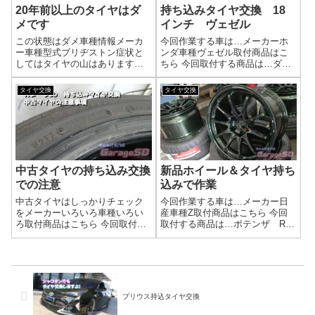
20年前以上のタイヤはダ
持ち込みタイヤ交換 18
メです
インチ ヴェゼル
この状態はダメ車種情報メーカ
今回作業する車は…メーカーホ
ー車種型式ブリヂストン症状と
ンダ車種ヴェゼル取付商品はこ
してはタイヤの山はあります
ちら 今回取付する商品は…ダン
が、カチカチで超硬いです。ラ
ロップ VEURO 225/45R18ハ
ンフラットのように硬い…( 一
ブ清掃のご案内持ち込みタイヤ
タイヤ交換
タイヤ交換
一)タイヤ自体を使うのはもって
交換、地域最安値に挑戦！プロ
のほかですが、ホイールを使う
の技術で安心・確実！ネットで
にしてもタイヤが硬すぎるので
購入したタイヤ、どこで交換し
外す際に熟練の...
よ...
中古タイヤの持ち込み交換
新品ホイール＆タイヤ持ち
での注意
込みで作業
中古タイヤはしっかりチェック
今回作業する車は…メーカー日
をメーカーいろいろ車種いろい
産車種Z取付商品はこちら 今回
ろ取付商品はこちら 今回取付す
取付する商品は…ポテンザ RE-
る商品は…中古タイヤの持ち込
71RS 275/35R18太いタイヤで
みです画像のような傷が入って
す！作業写真新品タイヤと新品
いる状態でも空気が抜けない場
ホイールの持ち込みでした。バ
合もありますが…タイヤとして
ルブはゴムバルブをセット。
はいい状態ではありません( 一
金属バルブも在庫ありますよ...
一)組めない...
プリウス持込タイヤ交換