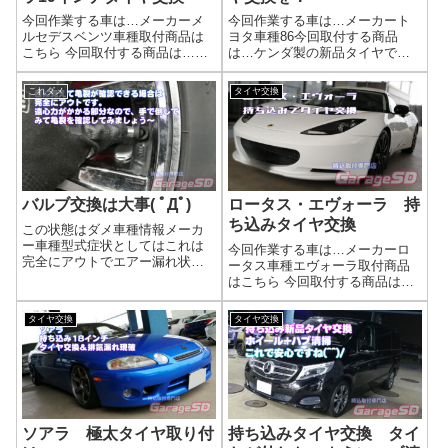
今回作業する車は…メーカーメ
今回作業する車は…メーカート
ルセデスベンツ車種取付商品は
ヨタ車種86今回取付する商品
こちら 今回取付する商品は…
は…ケンダ製の新品タイヤで
PIRELLI 235/55R19 RUN FLAT
す 215/45 17こんなタイヤは
ランフラット古くないランフラ
ダメ！こんな状態までタイヤは
これダメ
タイヤ交換
ットならそこまで難しくないで
使ってはダメです！作業写真新
す(/ω＼)古いと大変です((+_+))作
品タイヤに交換する時にはバル
業写...
ブ交換も一緒にしましょうね。
持ち込みタ...
バルブ交換は大事( ﾟДﾟ)
ロータス・エヴォーラ 持
ち込みタイヤ交換
この状態はダメ車種情報メーカ
ー車種型式症状としてはこれは
今回作業する車は…メーカーロ
完全にアウトでエアー漏れ状態
ータス車種エヴォーラ取付商品
です。新品のゴムバルブは柔ら
はこちら 今回取付する商品は…
かくフニャフニャの状態です。
225/40ZR18 Pirelli P-ZERO作
劣化すると硬くなるので、硬く
業写真持ち込みタイヤ交換、地
タイヤ交換
タイヤ交換
なったら交換時期です。対策は
域最安値に挑戦！プロの技術で
新品タイヤを交換する時にはセ
安心・確実！ネットで購入した
ットで交換がおす...
タイヤ、どこで交換...
ソアラ 極太タイヤ取り付
持ち込みタイヤ交換 タイ