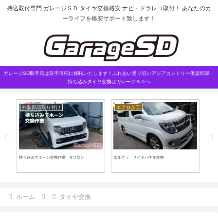
持込取付専門 ガレージＳＤ タイヤ交換格安 ナビ・ドラレコ取付！ あなたのカ
ーライフを格安サポート致します！
ガレージSD取手店は取手市稲に移転いたします！ふれあい通り沿いアジアカントリー俱楽部隣
持ち込みタイヤ交換はガレージＳＤへ
外装部品取り付け
エアロ加工
外
！
持ち込みでホーン交換作業 Nワゴン
エルグラ サイドパネル交換
プリ
ホーム
タイヤ交換