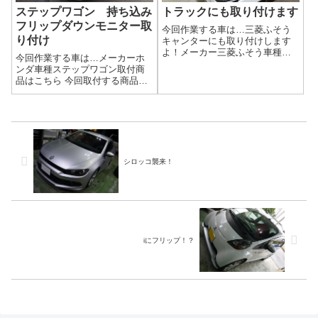
ステップワゴン 持ち込み
トラックにも取り付けます
フリップダウンモニター取
今回作業する車は…三菱ふそう
り付け
キャンターにも取り付けします
よ！メーカー三菱ふそう車種キ
今回作業する車は…メーカーホ
ャンター取付商品はこちら 今回
ンダ車種ステップワゴン取付商
取付する商品は…汎用リアビュ
品はこちら 今回取付する商品
ーモニター バックカメラ
は…MAXWIN製 フリップダウ
Amazonとかで売っている汎用モ
ンモニター 純正ホーン作業写
ニターですね。作業写真トラッ
真社外品ですが、最近は取り付
クは荷台が可...
けステーが車種専用で売ってい
るのでかなりキレイに取り付け
できますよ(...
シロッコ襲来！
iにフリップ！？