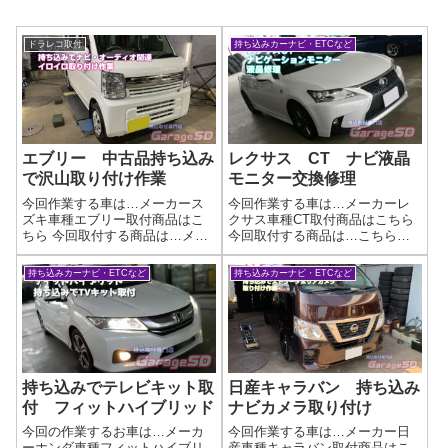
ドラレコ取付
持ち込みカーナビ・ETCなど
エブリー 中古品持ち込み
レクサス CT ナビ液晶
で沢山取り付け作業
モニター交換修理
今回作業する車は…メーカース
今回作業する車は…メーカーレ
ズキ車種エブリー取付商品はこ
クサス車種CT取付商品はこちら
ちら 今回取付する商品は…メー
今回取付する商品は…こちらの
カー:カロッツェリア商品:AVIC-
バックライトが切れてしまった
CW901状態:中古その他:バックカ
液晶モニターを交換します作業
持ち込みカーナビ・ETCなど
持ち込みカーナビ・ETCなど
メラ、左右フロントドアスピー
写真ダッシュパネルからの取り
カー、左右フロントツイータ
外しが少し大変ですが、気を付
ー、ナビ連動ドライブレコー
けて作業しましょうオークショ
ダ...
ンなどで中古...
持ち込みでテレビキット取
日産キャラバン 持ち込み
付 フィットハイブリッド
ナビカメラ取り付け
今回の作業するお車は…メーカ
今回作業する車は…メーカー日
ーホンダ車種フィットハイブリ
産車種キャラバン取付商品はこ