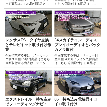
ッド商品はこちら取付商品メー
ちら 今回取付する商品は…
カー不明 コネクターキットで
Panasonic CN-HE02WD CY-
すねアースを落とすタイプなの
RC500HD作業写真最近はディス
持ち込みカーナビ・ETCなど
持ち込みカーナビ・ETCなど
で、コネクターが無くても加工
プレイオーディオが純正で流行
可能ですよ('ω')ノネットで買った
っているのであまりナビ取付作
テレビキャンセラー・テレビキ
業は無いんですが…バッ...
ット取り...
レクサスES タイヤ交換
34スカイライン ディス
とテレビキット取り付け作
プレイオーディオとバック
業
カメラ取付
今回作業する車は…メーカーレ
今回作業する車は…メーカー日
クサス車種ES取付商品はこちら
産車種34スカイライン取付商品
今回取付する商品は…データシ
はこちら 今回取付する商品は…
ステム TV-ＫIT テレビキット作
カロッツェリア ディスプレイ
業写真ESは少しバラさないとナ
オーディオバックカメラのメー
持ち込みカーナビ・ETCなど
持ち込みカーナビ・ETCなど
ビ裏まで到達しません…ナビ裏
カーが違う場合はRCA変換ケー
にテレビキットを嚙ませれば取
ブルが必要になります（ほぼ作
り付け完了です(^^)/これで...
業写真取り付け完了です作業完
了ディスプ...
エクストレイル 持ち込み
86 持ち込み電装品イロ
でフローティングナビ・
イロ取り付け