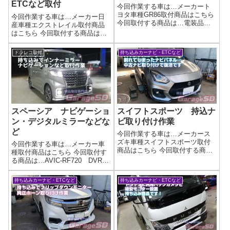
ETCなど取付
今回作業する車は…メーカート
ヨタ車種GR86取付商品はこちら
今回作業する車は…メーカー日
今回取付する商品は…電装品い
産車種エクストレイル取付商品
ろいろ取り付け作業写真ナビ・
はこちら 今回取付する商品は…
レーダー探知機などはもちろ
Kenwood MDV-S809F ETC-
ん、フットペダルやこまかい電
N7000大画面フローティングナビ
ドラレコ取付
持ち込みカーナビ・ETCなど
装品などなんでも取り付けしま
とETC2.0ですね作業写真バック
すよ！作業完了持ち込み電装品
カメラもETCも純正位置に取り
の取り付けは...
付けました！...
スペーシア ナビゲーショ
スイフトスポーツ 持込ナ
ン・デジタルミラーなどな
ビ取り付け作業
ど
今回作業する車は…メーカース
ズキ車種スイフトスポーツ取付
今回作業する車は…メーカー車
商品はこちら 今回取付する商品
種取付商品はこちら 今回取付す
は…カロッツェリア AVIC-
る商品は…AVIC-RF720 DVR-
RZ710 持ち込み中古品ですキ
DM1000A などオーディオ関係
レイに配線類もまとめてあるの
色々作業写真🎶✨**ナビ持ち込み
持ち込みカーナビ・ETCなど
持ち込みカーナビ・ETCなど
で、作業しやすいですｗ配線が
大歓迎！**✨🎶他店で断られた取
まとめて段ボールにつっこんで
り付けも…もしかしたらウチな
あったり...
らできるかも⁉🚗...