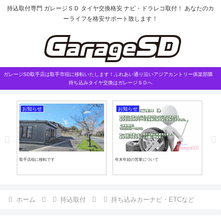
持込取付専門 ガレージＳＤ タイヤ交換格安 ナビ・ドラレコ取付！ あなたのカ
ーライフを格安サポート致します！
ガレージSD取手店は取手市稲に移転いたします！ふれあい通り沿いアジアカントリー俱楽部隣
持ち込みタイヤ交換はガレージＳＤへ
お知らせ
お知らせ
L
取手店稲に移転です
年末年始の営業について
ティ
ホーム
持込取付
持ち込みカーナビ・ETCなど