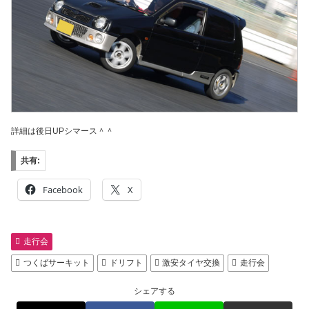
詳細は後日UPシマース＾＾
共有:
Facebook
X
走行会
つくばサーキット
ドリフト
激安タイヤ交換
走行会
シェアする