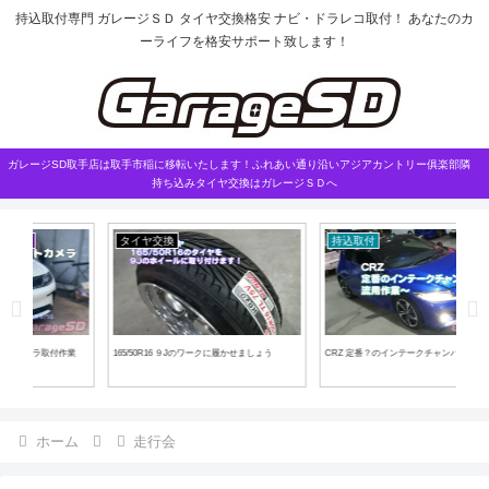
持込取付専門 ガレージＳＤ タイヤ交換格安 ナビ・ドラレコ取付！ あなたのカ
ーライフを格安サポート致します！
ガレージSD取手店は取手市稲に移転いたします！ふれあい通り沿いアジアカントリー俱楽部隣
持ち込みタイヤ交換はガレージＳＤへ
タイヤ交換
持込取付
エ
作業
165/50R16 ９Jのワークに履かせましょう
CRZ 定番？のインテークチャンバー流用
バン
ホーム
走行会