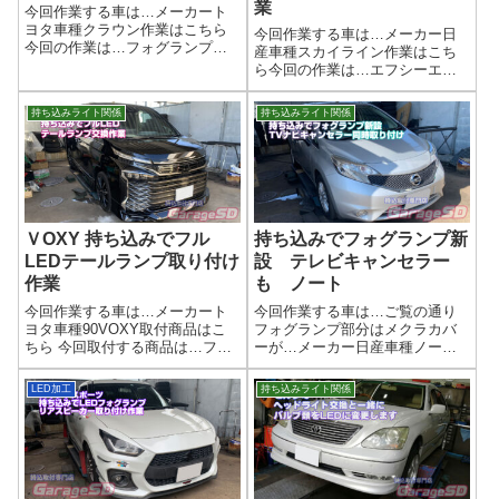
業
今回作業する車は…メーカート
ヨタ車種クラウン作業はこちら
今回作業する車は…メーカー日
今回の作業は…フォグランプキ
産車種スカイライン作業はこち
ット 他に持ち込みで中古のピ
ら今回の作業は…エフシーエ
ラーかな？ ヤフオクなどで安
ル ロゴが変わりましたね
く買えますよ内装パーツは新品
LEDバルブキットですフォグラ
持ち込みライト関係
持ち込みライト関係
は結構するので、中古で探すの
ンプはLED一体型なので、レン
がおすすめです。作業写真クラ
ズも交換する必要があります最
ウンはH16だっ...
近の車はこのパターンが多いで
すね作業写真ノー...
ＶOXY 持ち込みでフル
持ち込みでフォグランプ新
LEDテールランプ取り付け
設 テレビキャンセラー
作業
も ノート
今回作業する車は…メーカート
今回作業する車は…ご覧の通り
ヨタ車種90VOXY取付商品はこ
フォグランプ部分はメクラカバ
ちら 今回取付する商品は…フル
ーが…メーカー日産車種ノート
LEDテールランプ メーカー不
作業はこちら今回の作業は…純
明テールランプの部分と、ゲー
正フォグランプ他 テレビキャ
LED加工
持ち込みライト関係
トの部分の交換作業になります
ンセラー LEDフォグランプ作
('ω')ノ作業写真ノア・ヴォクシー
業写真２色切替できるLEDバル
は沢山走っているので、差別
ブになります。とても便利です
化...
ね(^^)/...