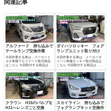
関連記事
持ち込みライト関係
持ち込みライト関係
アルファード 持ち込みで
ダイハツロッキー フォグ
テールランプ交換作業
ランプユニット取り付け
今回作業する車は…メーカート
今回作業する車は…メーカーダ
ヨタ車種アルファード取付商品
イハツ車種ロッキー取付商品は
はこちら 今回取付する商品は…
こちら 今回取付する商品は…メ
VALENTI ジュエルLEDテール
ーカー不明 LEDフォグラン
ランプ作業写真取り付け完了('ω')
プ フォグランプユニットLED
持ち込みライト関係
持ち込みライト関係
ノ作業完了持ち込みでテールラ
のバルブを取り付けするのにフ
ンプの交換はガレージＳＤにお
ォグランプユニットも必要にな
任せください(^^)/作業...
る場合があります作業写真LED
が純正で付...
クラウン H16のバルブを
スカイライン 持ち込みで
H11へレンズごと交換
フォグランプキット交換作