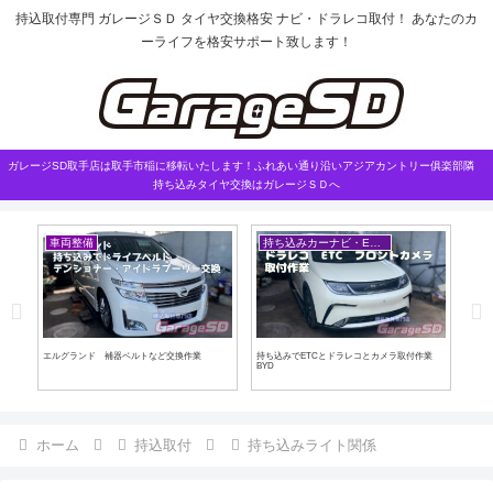
持込取付専門 ガレージＳＤ タイヤ交換格安 ナビ・ドラレコ取付！ あなたのカ
ーライフを格安サポート致します！
ガレージSD取手店は取手市稲に移転いたします！ふれあい通り沿いアジアカントリー俱楽部隣
持ち込みタイヤ交換はガレージＳＤへ
車両整備
持ち込みカーナビ・ETCなど
車
エルグランド 補器ベルトなど交換作業
持ち込みでETCとドラレコとカメラ取付作業
マー
BYD
ホーム
持込取付
持ち込みライト関係