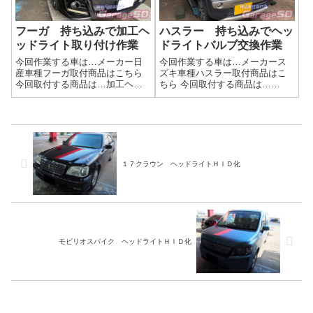
フーガ 持ち込みで加工ヘ
ハスラー 持ち込みでヘッ
ッドライト取り付け作業
ドライトバルブ交換作業
今回作業する車は…メーカー日
今回作業する車は…メーカース
産車種フーガ取付商品はこちら
ズキ車種ハスラー取付商品はこ
今回取付する商品は…加工ヘッ
ちら 今回取付する商品は…
ドライト メーカー不明 他グ
BRITEYE HIDバルブ作業写真ヘ
リルなどバルブ類は取り付いて
ッドライトのバルブ交換なの
いなかったので、全て移植しま
で、サクッと終了。作業完了持
す作業写真曇りがある状態から
ち込みでのバルブ交換はガレー
だったので、クリアーなヘッド
ジＳＤにお任せください(^^)/作業
ライトになりま...
時...
１７クラウン ヘッドライトＨＩＤ化
モビリオスパイク ヘッドライトＨＩＤ化