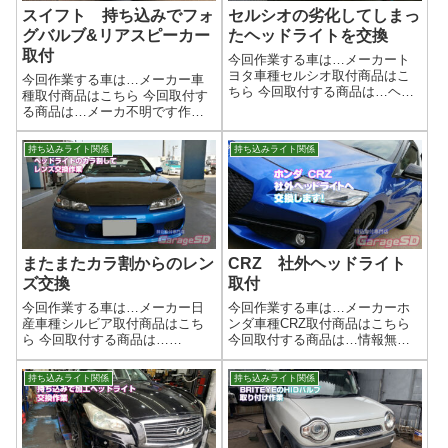
スイフト 持ち込みでフォ
セルシオの劣化してしまっ
グバルブ&リアスピーカー
たヘッドライトを交換
取付
今回作業する車は…メーカート
ヨタ車種セルシオ取付商品はこ
今回作業する車は…メーカー車
ちら 今回取付する商品は…ヘッ
種取付商品はこちら 今回取付す
ドバルブ HI＆LO最近はHIDか
る商品は…メーカ不明です作業
らLEDへの変更もいけるように
写真画像はないですが、リアス
なってます。作業写真LEDバル
ピーカーも交換完了です持ち込
持ち込みライト関係
持ち込みライト関係
ブはファンの大きさで加工が必
みフォグランプ取り付け承りま
要になってきてしまいます。ハ
す！🚗 あなたの車にぴったりの
ロゲ...
フォグランプをプロの技術で取
り付けます！...
またまたカラ割からのレン
CRZ 社外ヘッドライト
ズ交換
取付
今回作業する車は…メーカー日
今回作業する車は…メーカーホ
産車種シルビア取付商品はこち
ンダ車種CRZ取付商品はこちら
ら 今回取付する商品は…
今回取付する商品は…情報無
WISESQUARE リペアレンズキ
し 失礼しました(/ω＼)作業写真
ット for S15シルビアたしかこれ
特徴あるライトなので、わかる
持ち込みライト関係
持ち込みライト関係
だったはず…( 一一)作業写真シ
人はわかるはず( ﾟДﾟ)あとがき社
ルビアのカラ割は何度もこなし
外ヘッドライトも沢山ありま
ているので、慣れたもんです...
す。お好みのヘッドライトを探
し...