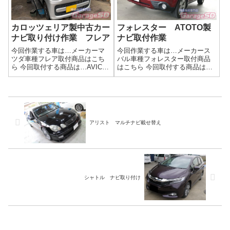
カロッツェリア製中古カー
フォレスター ATOTO製
ナビ取り付け作業 フレア
ナビ取付作業
今回作業する車は…メーカーマ
今回作業する車は…メーカース
ツダ車種フレア取付商品はこち
バル車種フォレスター取付商品
ら 今回取付する商品は…AVIC-
はこちら 今回取付する商品は…
RW111 カロッツェリア製 中
ATOTO A6当店にもATOTO社か
古品作業写真🎶✨**ナビ持ち込み
ら代理店の打診もありました。
大歓迎！**✨🎶他店で断られた取
最近勢力的に営業しているので
り付けも…もしかしたらウチな
しょう。持ち込む方が多いメー
らできるかも⁉🚗 あなたの...
カーですね。作業写真日本製の
ナビ...
アリスト マルチナビ載せ替え
シャトル ナビ取り付け