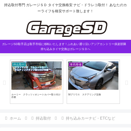
持込取付専門 ガレージＳＤ タイヤ交換格安 ナビ・ドラレコ取付！ あなたのカ
ーライフを格安サポート致します！
ガレージSD取手店は取手市稲に移転いたします！ふれあい通り沿いアジアカントリー俱楽部隣
持ち込みタイヤ交換はガレージＳＤへ
持込取付
車両整備
こ
ルーミー クラッツィオシートカバー取り付け
50プリウス ステアリング交換
車検
作業
ホーム
持込取付
持ち込みカーナビ・ETCなど