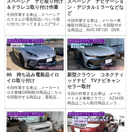
スペーシア ナビ取り付け
スペーシア ナビゲーショ
＆ドラレコ取り付け作業
ン・デジタルミラーなどな
ど
今回作業する車は…スペーシア
カスタムが電装部品いろいろ取
今回作業する車は…メーカー車
り付けにやってきました(^^)/メー
種取付商品はこちら 今回取付す
カースズキ車種スペーシアカス
る商品は…AVIC-RF720 DVR-
タム取付商品はこちら 今回取付
DM1000A などオーディオ関係
する商品は…carrozzeria AVIC-
色々作業写真🎶✨**ナビ持ち込み
持ち込みカーナビ・ETCなど
持ち込みカーナビ・ETCなど
RF720アルパイン DVR-
大歓迎！**✨🎶他店で断られた取
DM1000A...
り付けも…もしかしたらウチな
らできるかも⁉🚗...
86 持ち込み電装品イロ
新型クラウン コネクティ
イロ取り付け
ッドナビ TVナビキャン
セラー取付
今回作業する車は…メーカート
ヨタ車種GR86取付商品はこちら
今回の作業するお車は…メーカ
今回取付する商品は…電装品い
ートヨタ車種クラウン AZSH35
ろいろ取り付け作業写真ナビ・
商品はこちら取付商品エンラー
レーダー探知機などはもちろ
ジ商事 TVナビキャンセラーネ
ん、フットペダルやこまかい電
ットで買ったテレビキャンセラ
持ち込みカーナビ・ETCなど
持ち込みカーナビ・ETCなど
装品などなんでも取り付けしま
ー・テレビキット取り付けでお
すよ！作業完了持ち込み電装品
困りなら「テレビキット、取り
の取り付けは...
付けはプロに任せたい！」 当店
なら、...