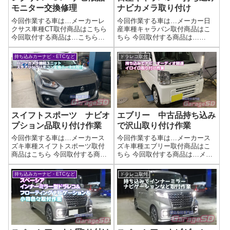
モニター交換修理
ナビカメラ取り付け
今回作業する車は…メーカーレ
今回作業する車は…メーカー日
クサス車種CT取付商品はこちら
産車種キャラバン取付商品はこ
今回取付する商品は…こちらの
ちら 今回取付する商品は…
バックライトが切れてしまった
Panasonic CN-HE02WD CY-
液晶モニターを交換します作業
RC500HD作業写真最近はディス
持ち込みカーナビ・ETCなど
ドラレコ取付
写真ダッシュパネルからの取り
プレイオーディオが純正で流行
外しが少し大変ですが、気を付
っているのであまりナビ取付作
けて作業しましょうオークショ
業は無いんですが…バッ...
ンなどで中古...
スイフトスポーツ ナビオ
エブリー 中古品持ち込み
プション品取り付け作業
で沢山取り付け作業
今回作業する車は…メーカース
今回作業する車は…メーカース
ズキ車種スイフトスポーツ取付
ズキ車種エブリー取付商品はこ
商品はこちら 今回取付する商品
ちら 今回取付する商品は…メー
は…マジコネ バックカメラ接
カー:カロッツェリア商品:AVIC-
続ユニット時風プレイズ製のハ
CW901状態:中古その他:バックカ
持ち込みカーナビ・ETCなど
ドラレコ取付
ーネスキットですね作業写真純
メラ、左右フロントドアスピー
正バックカメラの映像を市販ナ
カー、左右フロントツイータ
ビゲーションに映し出す事が出
ー、ナビ連動ドライブレコー
来ますナビ取付...
ダ...