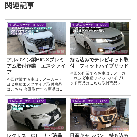
関連記事
持ち込みカーナビ・ETCなど
持ち込みカーナビ・ETCなど
アルパイン製BIG Xプレミ
持ち込みでテレビキット取
アム取付作業 エスクァイ
付 フィットハイブリッド
ア
今回の作業するお車は…メーカ
ーホンダ車種フィットハイブリ
今回作業する車は…メーカート
ッド商品はこちら取付商品メー
ヨタ車種エスクァイア取付商品
カー不明 コネクターキットで
はこちら 今回取付する商品は…
すねアースを落とすタイプなの
アルパイン製 BIG Xプレミアム
で、コネクターが無くても加工
作業写真🎶✨**ナビ持ち込み大歓
持ち込みカーナビ・ETCなど
持ち込みカーナビ・ETCなど
可能ですよ('ω')ノネットで買った
迎！**✨🎶他店で断られた取り付
テレビキャンセラー・テレビキ
けも…もしかしたらウチならで
ット取り...
きるかも⁉🚗 あなたの“推し...
レクサス CT ナビ液晶
日産キャラバン 持ち込み