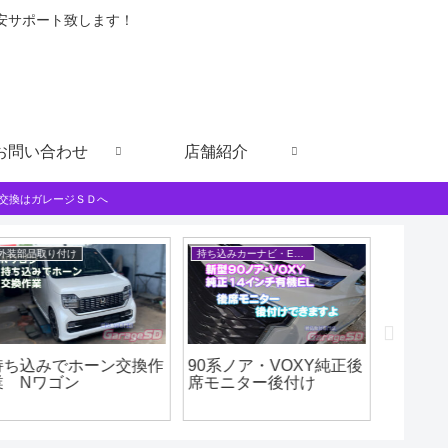
格安サポート致します！
お問い合わせ
店舗紹介
交換はガレージＳＤへ
外装部品取り付け
持ち込みカーナビ・ETCなど
持ち込みでホーン交換作
90系ノア・VOXY純正後
新型ノア
業 Nワゴン
席モニター後付け
席モニ