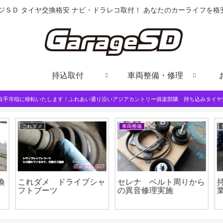
ジＳＤ タイヤ交換格安 ナビ・ドラレコ取付！ あなたのカーライフを
持込取付
車両整備・修理
は取手市稲に移転いたします！ふれあい通り沿いアジアカントリー俱楽部隣 持ち込みタイヤ
これダメ
車両整備
換
これダメ ドライブシャ
セレナ ベルト周りから
フトブーツ
の異音修理実施