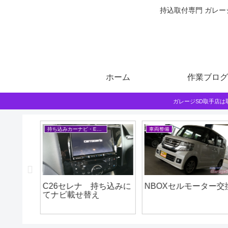
持込取付専門 ガレー
ホーム
作業ブログ
ガレージSD取手店
持ち込みカーナビ・ETCなど
車両整備
セルシオ
C26セレナ 持ち込みに
NBOXセルモーター交
キット取
てナビ載せ替え