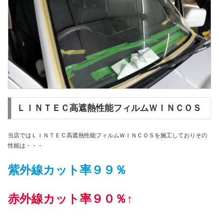
ＬＩＮＴＥＣ高遮熱性能フィルムＷＩＮＣＯＳ
当店ではＬＩＮＴＥＣ高遮熱性能フィルムＷＩＮＣＯＳを施工しておりその
性能は・・・
紫外線カット率９９％
赤外線カット率９０％↑