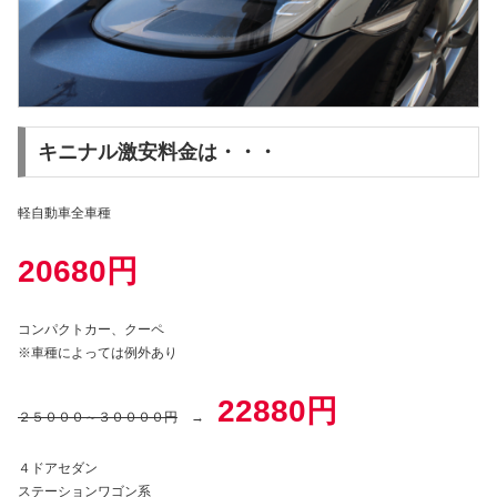
キニナル激安料金は・・・
軽自動車全車種
20680
円
コンパクトカー、クーペ
※車種によっては例外あり
22880円
２５０００～３００００円
→
４ドアセダン
ステーションワゴン系