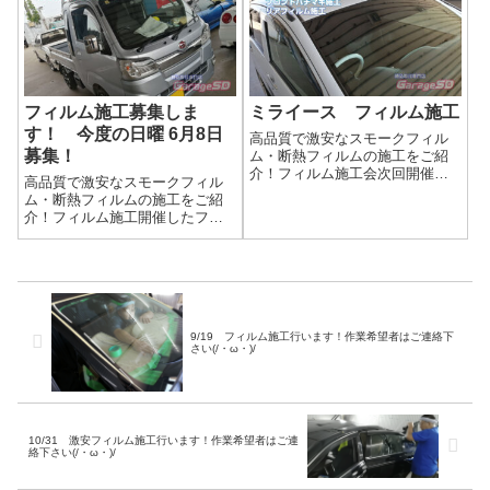
に断熱フィルムはいかがです
肌の日焼け対策になりますよ
か？ お肌の日焼け対策になり
(^_-)-☆ＬＩＮＴＥＣ高遮熱性...
ますよ(...
フィルム施工募集しま
ミライース フィルム施工
す！ 今度の日曜 6月8日
高品質で激安なスモークフィル
募集！
ム・断熱フィルムの施工をご紹
介！フィルム施工会次回開催日
高品質で激安なスモークフィル
は…今の所未定ですが、施工し
ム・断熱フィルムの施工をご紹
たい人がいる時に開催します
介！フィルム施工開催したフィ
よ！施工車両を募集します！夏
ルム施工会をご紹介熟練職人が
の強い日差しに断熱フィルムは
当店まで来てくれます当店では
いかがですか？ お肌の日焼け
定期開催ではなく、希望者の希
対策になりますよ(...
望日に数台を募集する感じでフ
ィルム施工を実施しています。
埃の入りにくいブ...
9/19 フィルム施工行います！作業希望者はご連絡下
さい(/・ω・)/
10/31 激安フィルム施工行います！作業希望者はご連
絡下さい(/・ω・)/