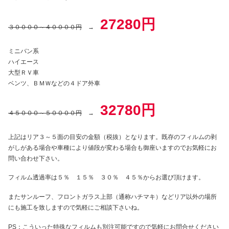
27280
円
３００００～４００００円
→
ミニバン系
ハイエース
大型ＲＶ車
ベンツ、ＢＭＷなどの４ドア外車
32780
円
４５０００～５００００円
→
上記はリア３～５面の目安の金額（税抜）となります。既存のフィルムの剥
がしがある場合や車種により値段が変わる場合も御座いますのでお気軽にお
問い合わせ下さい。
フィルム透過率は５％ １５％ ３０％ ４５％からお選び頂けます。
またサンルーフ、フロントガラス上部（通称ハチマキ）などリア以外の場所
にも施工を致しますので気軽にご相談下さいね。
PS：こういった特殊なフィルムも別注可能ですので気軽にお問合せください