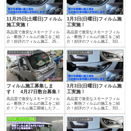
(^_...
11月25日(土曜日)フィルム
3月3日(日曜日)フィルム施
施工実施！
工実施！
高品質で激安なスモークフィル
高品質で激安なスモークフィル
ム・断熱フィルムの施工をご紹
ム・断熱フィルムの施工をご紹
介！好評のフィルム施工、25日
介！好評のフィルム施工、3日に
に開催します！ 施工車両を募
開催します！ 施工車両を募集
集します(^^)/冬の強い日差しに断
します(^^)/今年の夏は暑くなりそ
ガラスフィルム施工
ガラスフィルム施工
熱フィルムはいかがですか？
うな予感！？ 強い日差しに断
お肌の日焼け対策になりますよ
熱フィルムはいかがですか？
(^_-)-☆ＬＩＮＴＥＣ高遮熱性...
お肌の日焼け対策になりますよ
(^_...
フィルム施工募集しま
3月3日(日曜日)フィルム施
す！ 4月27日数台募集！
工実施！
高品質で激安なスモークフィル
高品質で激安なスモークフィル
ム・断熱フィルムの施工をご紹
ム・断熱フィルムの施工をご紹
介！フィルム施工開催したフィ
介！好評のフィルム施工、3日に
ルム施工会をご紹介熟練職人が
開催します！ 施工車両を募集
当店まで来てくれます当店では
します(^^)/冬の強い日差しに断熱
PS134、エアコン関連
ガラスフィルム施工
定期開催ではなく、希望者の希
フィルムはいかがですか？ お
望日に数台を募集する感じでフ
肌の日焼け対策になりますよ