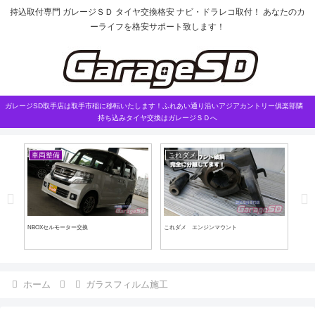
持込取付専門 ガレージＳＤ タイヤ交換格安 ナビ・ドラレコ取付！ あなたのカ
ーライフを格安サポート致します！
ガレージSD取手店は取手市稲に移転いたします！ふれあい通り沿いアジアカントリー俱楽部隣
持ち込みタイヤ交換はガレージＳＤへ
車両整備
これダメ
ワ
業で
NBOXセルモーター交換
これダメ エンジンマウント
マツ
ホーム
ガラスフィルム施工