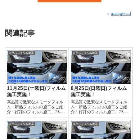
garage-sd
関連記事
ガラスフィルム施工
ガラスフィルム施工
11月25日(土曜日)フィルム
8月25日(日曜日)フィルム
施工実施！
施工実施！
高品質で激安なスモークフィル
高品質で激安なスモークフィル
ム・断熱フィルムの施工をご紹
ム・断熱フィルムの施工をご紹
介！好評のフィルム施工、25日
介！好評のフィルム施工、25日
に開催します！ 施工車両を募
に開催します！ 施工車両を募
集します(^^)/冬の強い日差しに断
集します(^^)/今年の夏はまだまだ
ガラスフィルム施工
ガラスフィルム施工
熱フィルムはいかがですか？
暑い予感！？ 強い日差しに断
お肌の日焼け対策になりますよ
熱フィルムはいかがですか？
(^_-)-☆ＬＩＮＴＥＣ高遮熱性...
お肌の日焼け対策になりますよ