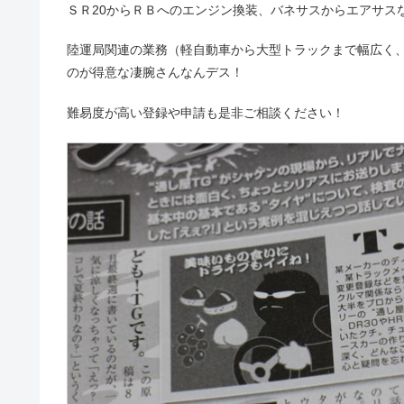
ＳＲ20からＲＢへのエンジン換装、バネサスからエアサスな
陸運局関連の業務（軽自動車から大型トラックまで幅広く
のが得意な凄腕さんなんデス！
難易度が高い登録や申請も是非ご相談ください！