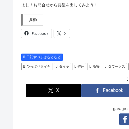
よし！お問合せから要望を出してみよう！
共有:
Facebook
X
日記食べ歩きなどなど
ひっぱりタイヤ
タイヤ
持込
激安
Ｇワークス
X
Facebook
garag