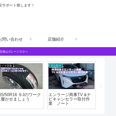
格安サポート致します！
お問い合わせ
店舗紹介
交換はガレージＳＤへ
タイヤ交換
持込取付
持込取付
65/50R16 ９Jのワーク
エンラージ商事TV &ナ
三菱デリ
に履かせましょう
ビキャンセラー取付作
みサブ
業 ノート
け作業