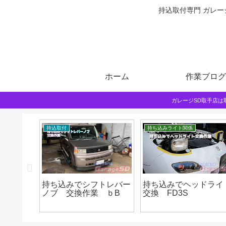
持込取付専門 ガレー
ホーム
作業ブログ
ガレージSD取手店
持込取付
持ち込みライト関係
トとは？
持ち込みでシフトレバー
持ち込みでヘッドライ
作業です
ノブ 交換作業 ｂB
交換 FD3S