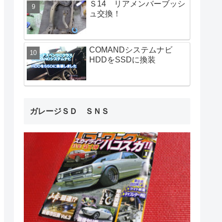
Ｓ14 リアメンバーブッシ
ュ交換！
COMANDシステムナビ
HDDをSSDに換装
ガレージＳＤ ＳＮＳ