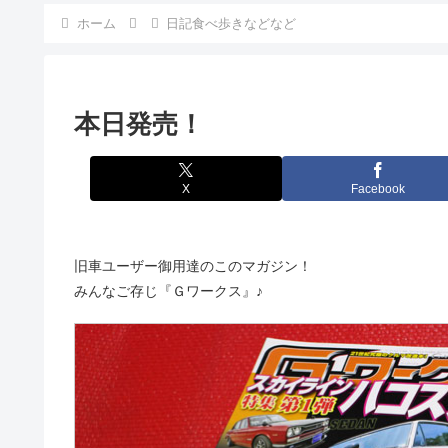
ホーム
日記食べ歩きなどなど
本日発売！
X
Facebook
旧車ユーザー御用達のこのマガジン！
みんなご存じ『Ｇワークス』♪