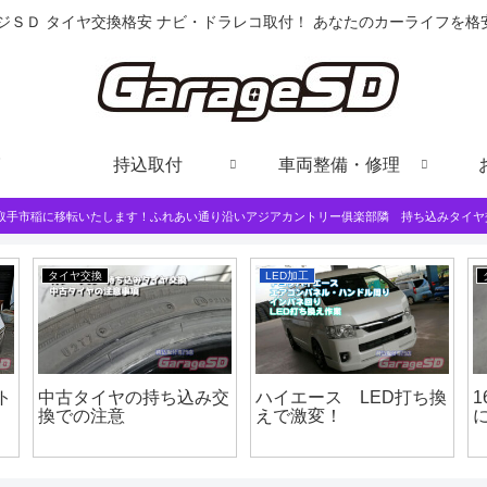
ジＳＤ タイヤ交換格安 ナビ・ドラレコ取付！ あなたのカーライフを
持込取付
車両整備・修理
は取手市稲に移転いたします！ふれあい通り沿いアジアカントリー俱楽部隣 持ち込みタイヤ
タイヤ交換
LED加工
ト
中古タイヤの持ち込み交
ハイエース LED打ち換
1
換での注意
えで激変！