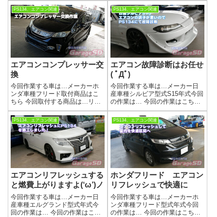
リフレッシュ作業参考リンクワ
レッシュ作業参考リンクワコー
PS134、エアコン関連
PS134、エアコン関連
コーズ製品の詳細はこちら
ズ製品の詳細はこちらwako's
wako's PAC＋SNAP-ON PS134
PAC＋SNAP-ON PS134作業画像
作業画像作業完了...
新車でも規定...
エアコンコンプレッサー交
エアコン故障診断はお任せ
換
( ﾟДﾟ)
今回作業する車は…メーカーホ
今回作業する車は…メーカー日
ンダ車種フリード取付商品はこ
産車種シルビア型式S15年式今回
ちら 今回取付する商品は…リビ
の作業は… 今回の作業はこち
ルトコンプレッサー当店でのエ
ら…SNAP-ON PS134 エアコン
アコンコンプレッサー故障診断
診断参考リンクワコーズ製品の
PS134、エアコン関連
PS134、エアコン関連
はPS134を使っての診断になる
詳細はこちらwako's PAC＋
ので、より故障原因の追究にな
SNAP-ON PS134作業画像高圧側
ります原因がわかりやすいの
の圧力が低...
で、修理対応...
エアコンリフレッシュする
ホンダフリード エアコン
と燃費上がりますよ(‘ω’)ノ
リフレッシュで快適に
今回作業する車は…メーカー日
今回作業する車は…メーカーホ
産車種エルグランド型式年式今
ンダ車種フリード型式年式今回
回の作業は… 今回の作業はこち
の作業は… 今回の作業はこち