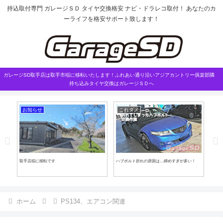
持込取付専門 ガレージＳＤ タイヤ交換格安 ナビ・ドラレコ取付！ あなたのカ
ーライフを格安サポート致します！
ガレージSD取手店は取手市稲に移転いたします！ふれあい通り沿いアジアカントリー俱楽部隣
持ち込みタイヤ交換はガレージＳＤへ
お知らせ
これダメ
持
取手店稲に移転です
ハブボルト折れの原因は…締めすぎが多い！
スカ
作業
ホーム
PS134、エアコン関連