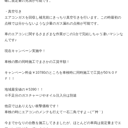
確に規定量の充填が可能です。
・真空引き
エアコンガスを回収し補充前にきっちり真空引きを行います。この時最初の
点検では分からないような少量のガス漏れの点検が可能です。
車のエアコンに関するさまざまな作業がこの1台で完結しちゃう凄いマシンな
んです♪
現在キャンペーン実施中！
車検の際の同時施工でまさかの工賃半額！
キャンペーン料金￥10780のところを車検時に同時施工で工賃が50％ＯＦ
Ｆ！！
地域最安値の￥5390！！
※不足分のガスチャージやオイル注入分は別途
他店ではありえない衝撃価格です！
車検の時にエアコンのメンテも行えて一石二鳥ですよ～( *´艸｀)
今までかなりの台数を施工してきましたが、ほとんどの車両は規定量までエ