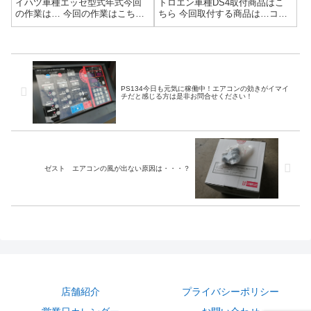
イハツ車種エッセ型式年式今回
トロエン車種DS4取付商品はこ
の作業は… 今回の作業はこち
ちら 今回取付する商品は…コン
ら…SNAP-ON PS134 エアコン
プレッサー 電動ファン フィ
診断参考リンクワコーズ製品の
ルター ベルト などなど当店
詳細はこちらwako's PAC＋
でのエアコンコンプレッサー故
SNAP-ON PS134作業画像今回
障診断はPS134を使っての診断
は、エアコンが調...
になるので、より故障原因の追
究になり...
PS134今日も元気に稼働中！エアコンの効きがイマイ
チだと感じる方は是非お問合せください！
ゼスト エアコンの風が出ない原因は・・・？
店舗紹介
プライバシーポリシー