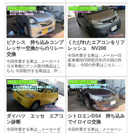
ら…SNAP-ON PS134 エアコン
ら…SNAP-ON PS134 エアコン
リフレッシュ作業参考リンクワ
リフレッシュ作業参考リンクワ
PS134、エアコン関連
PS134、エアコン関連
コーズ製品の詳細はこちら
コーズ製品の詳細はこちら
wako's PAC＋SNAP-ON PS134
wako's PAC＋SNAP-ON PS134
作業画像ボンネ...
作業画像作業完了...
ピクシス 持ち込みコンプ
くたびれたエアコンをリフ
レッサー交換からのリレー
レッシュ NV200
交換
今回作業する車は…メーカー日
産車種NV200型式年式今回の作
今回作業する車は…メーカート
業は… 今回の作業はこちら…
ヨタ車種ピクシス取付商品はこ
SNAP-ON PS134 エアコンリフ
ちら 今回取付する商品は…中古
レッシュ作業参考リンクワコー
コンプレッサー適合取れていて
ズ製品の詳細はこちらwako's
もコンプレッサーの中古品はあ
PS134、エアコン関連
PS134、エアコン関連
PAC＋SNAP-ON PS134作業画像
まりおすすめしません…作業写
作業完了...
真実はコンプレッサーは正常で
このリレーが壊れているなんて
事もあるんです...
ダイハツ エッセ エアコ
シトロエンDS4 持ち込み
ン診断
でイロイロ交換
今回作業する車は…メーカーダ
今回作業する車は…メーカーシ