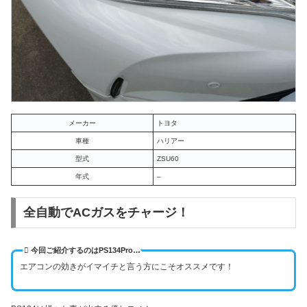
メーカー
トヨタ
車種
ハリアー
型式
ZSU60
年式
–
全自動でACガスをチャージ！
今回ご紹介するのはPS134Pro…
エアコンの効きがイマイチと言う方にこそオススメです！