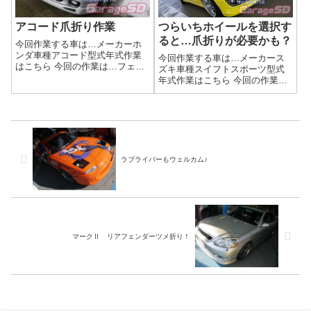
アコード爪折り作業
つらいちホイールを選択す
ると…爪折りが必要かも？
今回作業する車は…メーカーホ
ンダ車種アコード型式年式作業
今回作業する車は…メーカース
はこちら 今回の作業は…フェン
ズキ車種スイフトスポーツ型式
ダーの爪折り作業爪折り作業＆
年式作業はこちら 今回の作業
爪切り作業作業完了いつも通り
は…フェンダーの爪折り作業爪
にキレイに作業完了です(^_-)-☆
折り作業＆爪切り作業作業完了
フェンダーの「爪折り」加工
いつも通りにキレイに作業完了
で、理想のツライチを実現！
です(^_-)-☆フェンダーの「爪折
「アルミホ...
り」加工で、理想のツライチを
実現！「...
ラブライバーもウェルカム♪
マークⅡ リアフェンダーツメ折り！