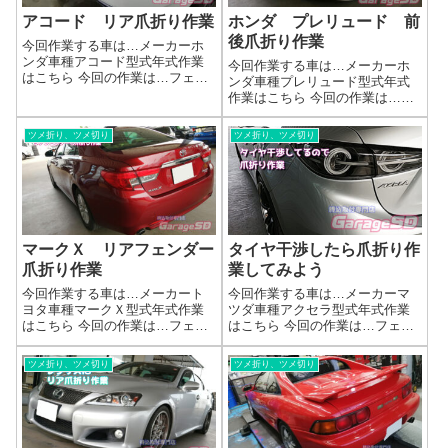
アコード リア爪折り作業
ホンダ プレリュード 前
後爪折り作業
今回作業する車は…メーカーホ
ンダ車種アコード型式年式作業
今回作業する車は…メーカーホ
はこちら 今回の作業は…フェン
ンダ車種プレリュード型式年式
ダーの爪折り作業参考リンク爪
作業はこちら 今回の作業は…フ
折り作業＆爪切り作業ワイトレ
ェンダーの爪折り作業参考リン
装着車はボルトとホイールとの
ク爪折り作業＆爪切り作業フロ
ツメ折り、ツメ切り
ツメ折り、ツメ切り
干渉をしっかり確認しましょ
ントフェンダーはインナーカバ
う。干渉がある状態で車両に取
ーをカットしてあげないとダメ
りつけると締め付...
です。取り付けクリップを付け
る部分は鉄板の...
マークＸ リアフェンダー
タイヤ干渉したら爪折り作
爪折り作業
業してみよう
今回作業する車は…メーカート
今回作業する車は…メーカーマ
ヨタ車種マークＸ型式年式作業
ツダ車種アクセラ型式年式作業
はこちら 今回の作業は…フェン
はこちら 今回の作業は…フェン
ダーの爪折り作業参考リンク爪
ダーの爪折り作業爪折り作業＆
折り作業＆爪切り作業作業完了
爪切り作業タイヤに干渉してし
ツメ折り、ツメ切り
ツメ折り、ツメ切り
いつも通りにキレイに作業完了
まっているので、少しダメージ
です(^_-)-☆作業時間(目安)爪折り
が…作業完了いつも通りにキレ
作業 1時間 爪切り作業 3時...
イに作業完了です(^_-)-☆フェン
ダーの...