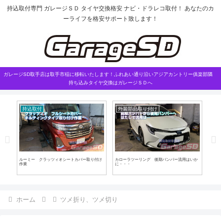
持込取付専門 ガレージＳＤ タイヤ交換格安 ナビ・ドラレコ取付！ あなたのカ
ーライフを格安サポート致します！
ガレージSD取手店は取手市稲に移転いたします！ふれあい通り沿いアジアカントリー俱楽部隣
持ち込みタイヤ交換はガレージＳＤへ
持込取付
外装部品取り付け
ド
作業
ルーミー クラッツィオシートカバー取り付け
カローラツーリング 後期バンパー流用はいか
ヴェ
作業
に・・・
ダー
ホーム
ツメ折り、ツメ切り