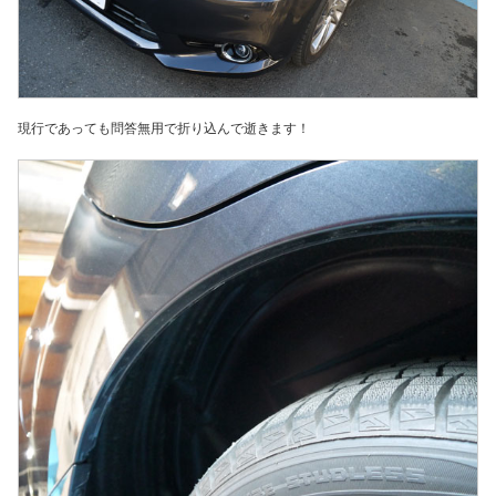
現行であっても問答無用で折り込んで逝きます！