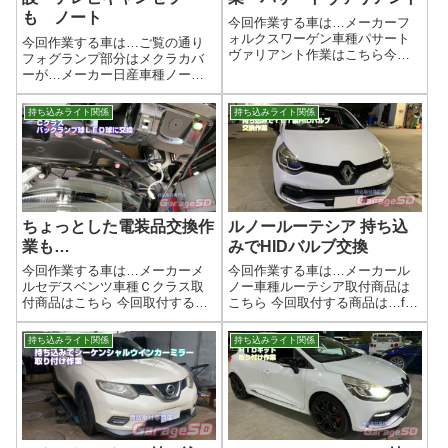
も ノート
今回作業する車は…メーカーフ
ォルクスワーゲン車種パサート
今回作業する車は…ご覧の通り
ヴァリアント作業はこちら今回
フォグランプ部分はメクラカバ
の作業は…BELLOF D3S ヘッ
ーが…メーカー日産車種ノート
ドライトバルブ作業写真【劇的
作業はこちら今回の作業は…純
進化！】夜間ドライブが劇的に
正フォグランプ他 テレビキャ
持ち込みライト関係
持ち込みライト関係
変わる！HID・LEDヘッドライ
ンセラー LEDフォグランプ作
ト/フォグランプ交換のススメ
業写真２色切替できるLEDバル
「夜...
ブになります。とても便利です
ね(^^)/...
ちょっとした電装品交換作
ルノールーテシア 持ち込
業も…
みでHIDバルブ交換
今回作業する車は…メーカーメ
今回作業する車は…メーカール
ルセデスベンツ車種Ｃクラス取
ノー車種ルーテシア取付商品は
付商品はこちら 今回取付する商
こちら 今回取付する商品は…fcl.
品は…T20のバック球ですね。
製のHIDバルブですfcl.は当店も
Amazonなどで探せば大量に出て
取り付け店登録している安心で
持ち込みライト関係
持ち込みライト関係
きます…。沢山ありすぎて迷う
きるメーカーさんだと思いま
と思いますが、選ぶのも楽しい
す。作業写真バルブ交換なの
ですよ！作業写真たかがバック
で、すぐに終わりますｗ作業完
球交換...
了輸...