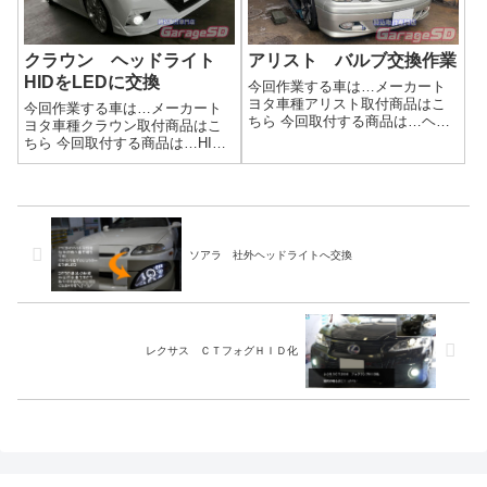
クラウン ヘッドライト
アリスト バルブ交換作業
HIDをLEDに交換
今回作業する車は…メーカート
ヨタ車種アリスト取付商品はこ
今回作業する車は…メーカート
ちら 今回取付する商品は…ヘッ
ヨタ車種クラウン取付商品はこ
ドライト ロービーム ハイビ
ちら 今回取付する商品は…HID
ーム フォグランプメーカーは
屋のLED D4Sです( ﾟДﾟ)作業写
イロイロですね。 持ち込み店
真LEDなので、パッと点灯して
ならではのチョイスではないで
明るいですね！作業完了ヘッド
しょうかｗ作業写真交換作業～
ライトバルブ交換はガレージＳ
バルブ交換作業...
Ｄへ相談ください(*'ω'...
ソアラ 社外ヘッドライトへ交換
レクサス ＣＴフォグＨＩＤ化