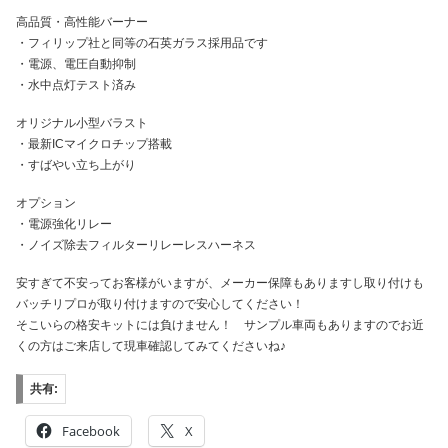
高品質・高性能バーナー
・フィリップ社と同等の石英ガラス採用品です
・電源、電圧自動抑制
・水中点灯テスト済み
オリジナル小型バラスト
・最新ICマイクロチップ搭載
・すばやい立ち上がり
オプション
・電源強化リレー
・ノイズ除去フィルターリレーレスハーネス
安すぎて不安ってお客様がいますが、メーカー保障もありますし取り付けも
バッチリプロが取り付けますので安心してください！
そこいらの格安キットには負けません！ サンプル車両もありますのでお近
くの方はご来店して現車確認してみてくださいね♪
共有:
Facebook
X