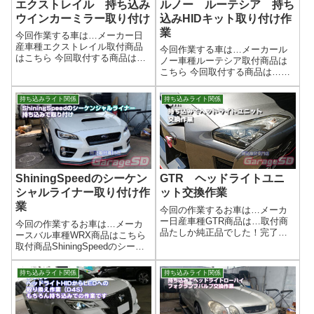
エクストレイル 持ち込み
ルノー ルーテシア 持ち
ウインカーミラー取り付け
込みHIDキット取り付け作
業
今回作業する車は…メーカー日
産車種エクストレイル取付商品
今回作業する車は…メーカール
はこちら 今回取付する商品は…
ノー車種ルーテシア取付商品は
エンラージ商事 ドアミラー
こちら 今回取付する商品は…
LEDシーケンシャルウインカー
fcl. HIDキット作業写真なんか
作業写真商品によって、カバー
この前バルブ交換したような…
持ち込みライト関係
持ち込みライト関係
ごと交換するタイプやウインカ
作業完了持ち込みHIDキット取り
ーの部分だけ交換するタイプな
付け作業はガレージＳＤにお任
どイロイロあり...
せください(^^)/作業時間(目...
ShiningSpeedのシーケン
GTR ヘッドライトユニ
シャルライナー取り付け作
ット交換作業
業
今回の作業するお車は…メーカ
ー日産車種GTR商品は…取付商
今回の作業するお車は…メーカ
品たしか純正品でした！完了画
ースバル車種WRX商品はこちら
像🚗 外装ドレスアップ・持ち込
取付商品ShiningSpeedのシーケ
みパーツ施工のご案内当店で
ンシャルライナーとフォグカバ
は、お客様がご自身で選ばれた
ー作業完了ShiningSpeedのシー
持ち込みライト関係
持ち込みライト関係
持ち込みパーツ を使った外装ド
ケンシャルライナーはどんな商
レスアップ施工を承っておりま
品ShiningSpeedのシーケンシャ
す。 「ネ...
ルライ...