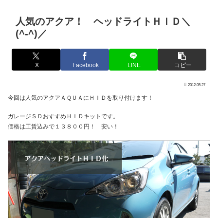
人気のアクア！ ヘッドライトＨＩＤ＼
(^-^)／
X
Facebook
LINE
コピー
2012.05.27
今回は人気のアクアＡＱＵＡにＨＩＤを取り付けます！
ガレージＳＤおすすめＨＩＤキットです。
価格は工賃込みで１３８００円！ 安い！