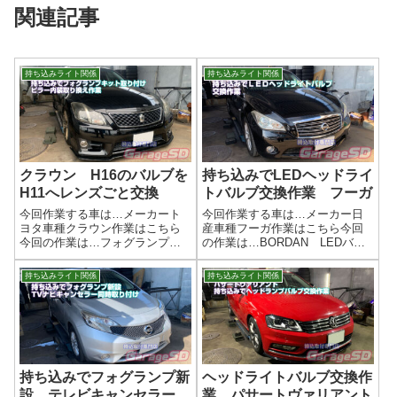
関連記事
持ち込みライト関係
持ち込みライト関係
クラウン H16のバルブを
持ち込みでLEDヘッドライ
H11へレンズごと交換
トバルブ交換作業 フーガ
今回作業する車は…メーカート
今回作業する車は…メーカー日
ヨタ車種クラウン作業はこちら
産車種フーガ作業はこちら今回
今回の作業は…フォグランプキ
の作業は…BORDAN LEDバル
ット 他に持ち込みで中古のピ
ブ作業写真【劇的進化！】夜間
ラーかな？ ヤフオクなどで安
ドライブが劇的に変わる！HID・
持ち込みライト関係
持ち込みライト関係
く買えますよ内装パーツは新品
LEDヘッドライト/フォグランプ
は結構するので、中古で探すの
交換のススメ「夜の運転、もっ
がおすすめです。作業写真クラ
と明るく、もっと安全にした
ウンはH16だっ...
い…...
持ち込みでフォグランプ新
ヘッドライトバルブ交換作
設 テレビキャンセラー
業 パサートヴァリアント