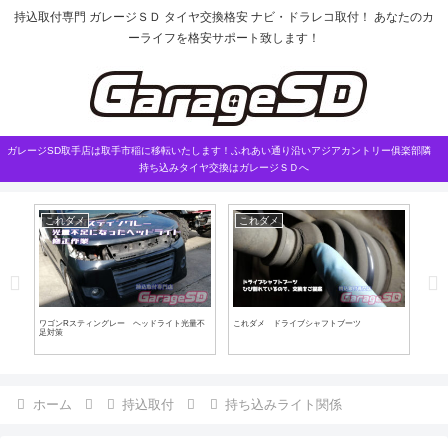
持込取付専門 ガレージＳＤ タイヤ交換格安 ナビ・ドラレコ取付！ あなたのカ
ーライフを格安サポート致します！
ガレージSD取手店は取手市稲に移転いたします！ふれあい通り沿いアジアカントリー俱楽部隣
持ち込みタイヤ交換はガレージＳＤへ
これダメ
これダメ
コ
ワゴンRスティングレー ヘッドライト光量不
これダメ ドライブシャフトブーツ
パナ
足対策
ホーム
持込取付
持ち込みライト関係