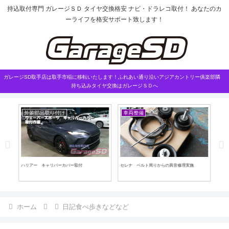
持込取付専門 ガレージＳＤ タイヤ交換格安 ナビ・ドラレコ取付！ あなたのカ
ーライフを格安サポート致します！
ガレージSD取手店は取手市稲に移転いたします！ふれあい通り沿いアジアカントリー俱楽部隣
持ち込みタイヤ交換はガレージＳＤへ
外装部品取り付け
車両整備
車
ハリアー キャリパーカバー取付
セレナ ベルト周りからの異音修理実施
持ち
ホーム
日記食べ歩きなどなど