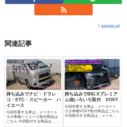
garage-sd
関連記事
ドラレコ取付
持ち込みカーナビ・ETCなど
持ち込みでナビ・ドラレ
持ち込みでBIG Xプレミア
コ・ETC・スピーカー ハ
ム他いろいろ取付 VOXY
イエース
今回作業する車は…メーカート
ヨタ車種VOXY取付商品はこちら
今回作業する車は…メーカート
今回取付する商品は…メーカー:
ヨタ車種ハイエース取付商品は
アルパイン商品:BIG Xプレミア
こちら 今回取付する商品は…
ム状態:新品その他:フリップダウ
KFC-RS174S コムテック