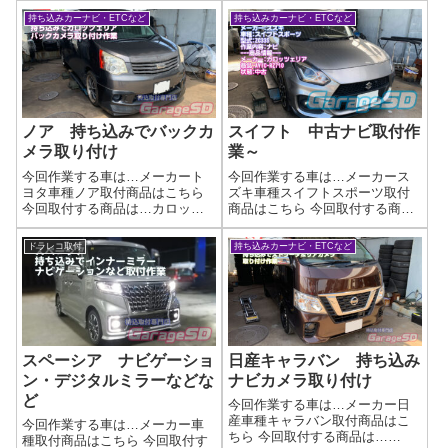
ンモニター、ナビ連動ETC、バ
ZDR035 panasonic CN-
持ち込みカーナビ・ETCなど
持ち込みカーナビ・ETCなど
ックカメラ作業写真さすがのア
F1X10BGD CY-ET2010D作業写
ルパイン(^_-)-☆バ...
真厚めのスピーカーやバッフル
を付ける場...
ノア 持ち込みでバックカ
スイフト 中古ナビ取付作
メラ取り付け
業～
今回作業する車は…メーカート
今回作業する車は…メーカース
ヨタ車種ノア取付商品はこちら
ズキ車種スイフトスポーツ取付
今回取付する商品は…カロッツ
商品はこちら 今回取付する商品
ェリア作業写真取り付け完了で
は…カロッツェリア AVIC-RZ710
す作業完了持ち込み商品の取り
中古ナビの持ち込みは新品フィ
ドラレコ取付
持ち込みカーナビ・ETCなど
付けはガレージＳＤにお任せく
ルムアンテナとケーブルはしっ
ださい(^^)/作業時間(目安)２時間
かり用意してください！作業写
真実は液晶割れや、タッチパネ
ル...
スペーシア ナビゲーショ
日産キャラバン 持ち込み
ン・デジタルミラーなどな
ナビカメラ取り付け
ど
今回作業する車は…メーカー日
産車種キャラバン取付商品はこ
今回作業する車は…メーカー車
ちら 今回取付する商品は…
種取付商品はこちら 今回取付す