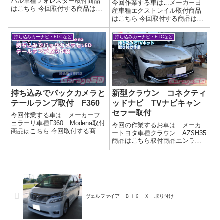
バル車種フォレスター取付商品
今回作業する車は…メーカー日
はこちら 今回取付する商品は…
産車種エクストレイル取付商品
ATOTO A6当店にもATOTO社か
はこちら 今回取付する商品は…
ら代理店の打診もありました。
Kenwood MDV-S809F ETC-
最近勢力的に営業しているので
N7000大画面フローティングナビ
持ち込みカーナビ・ETCなど
持ち込みカーナビ・ETCなど
しょう。持ち込む方が多いメー
とETC2.0ですね作業写真バック
カーですね。作業写真日本製の
カメラもETCも純正位置に取り
ナビ...
付けました！...
持ち込みでバックカメラと
新型クラウン コネクティ
テールランプ取付 F360
ッドナビ TVナビキャン
セラー取付
今回作業する車は…メーカーフ
ェラーリ車種F360 Modena取付
今回の作業するお車は…メーカ
商品はこちら 今回取付する商品
ートヨタ車種クラウン AZSH35
は…パナソニックのバックカメ
商品はこちら取付商品エンラー
ラとLEDテールランプ作業写真
ジ商事 TVナビキャンセラーネ
作業完了まぁ、配線作業までの
ットで買ったテレビキャンセラ
取り外し作業が情報がないので
ー・テレビキット取り付けでお
大変です。お時間はかかりまし
困りなら「テレビキット、取り
た...
付けはプロに任せたい！」 当店
なら、...
ヴェルファイア ＢＩＧ Ｘ 取り付け