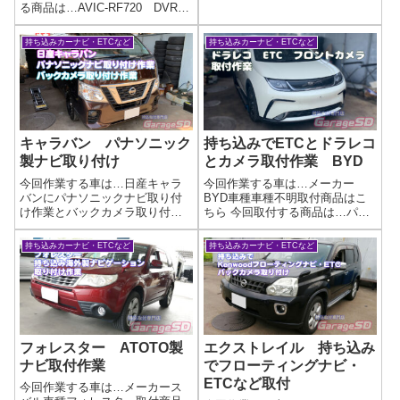
Panasonic CN-HE02WD CY-
る商品は…AVIC-RF720 DVR-
RC500HD作業写真最近はディス
DM1000A などオーディオ関係
プレイオーディオが純正で流行
色々作業写真🎶✨**ナビ持ち込み
持ち込みカーナビ・ETCなど
持ち込みカーナビ・ETCなど
っているのであまりナビ取付作
大歓迎！**✨🎶他店で断られた取
業は無いんですが…バッ...
り付けも…もしかしたらウチな
らできるかも⁉🚗...
キャラバン パナソニック
持ち込みでETCとドラレコ
製ナビ取り付け
とカメラ取付作業 BYD
今回作業する車は…日産キャラ
今回作業する車は…メーカー
バンにパナソニックナビ取り付
BYD車種車種不明取付商品はこ
け作業とバックカメラ取り付け
ちら 今回取付する商品は…パナ
作業メーカー日産車種キャラバ
ソニック ETC CY-ET926Dその
ン取付商品はこちら 今回取付す
他:ドライブレコーダー フロン
持ち込みカーナビ・ETCなど
持ち込みカーナビ・ETCなど
る商品は…Panasonic CN-
トカメラ作業写真📢 持ち込み
HE02WD CY-RC500HD最近は
OK！ドライブレコーダー取り付
ディスプレイオーディオ...
けサービス🚗持ち込みドライ...
フォレスター ATOTO製
エクストレイル 持ち込み
ナビ取付作業
でフローティングナビ・
ETCなど取付
今回作業する車は…メーカース