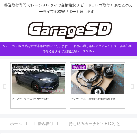
持込取付専門 ガレージＳＤ タイヤ交換格安 ナビ・ドラレコ取付！ あなたのカ
ーライフを格安サポート致します！
ガレージSD取手店は取手市稲に移転いたします！ふれあい通り沿いアジアカントリー俱楽部隣
持ち込みタイヤ交換はガレージＳＤへ
外装部品取り付け
車両整備
ハリアー キャリパーカバー取付
セレナ ベルト周りからの異音修理実施
イン
ホーム
持込取付
持ち込みカーナビ・ETCなど