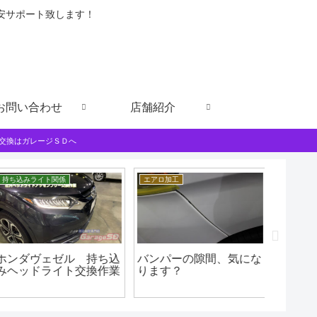
格安サポート致します！
お問い合わせ
店舗紹介
交換はガレージＳＤへ
持ち込みライト関係
エアロ加工
お知らせ
ホンダヴェゼル 持ち込
バンパーの隙間、気にな
🚗 ガ
みヘッドライト交換作業
ります？
転のお