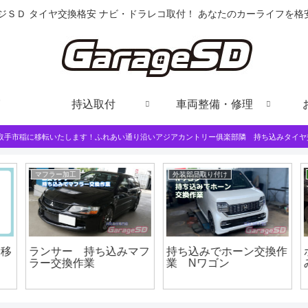
ジＳＤ タイヤ交換格安 ナビ・ドラレコ取付！ あなたのカーライフを
持込取付
車両整備・修理
は取手市稲に移転いたします！ふれあい通り沿いアジアカントリー俱楽部隣 持ち込みタイヤ
マフラー加工
外装部品取り付け
移
ランサー 持ち込みマフ
持ち込みでホーン交換作
ラー交換作業
業 Nワゴン