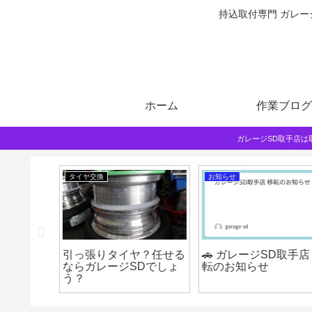
持込取付専門 ガレー
ホーム
作業ブログ
ガレージSD取手店
タイヤ交換
お知らせ
ち込みに
引っ張りタイヤ？任せる
🚗 ガレージSD取手店 
ル交換
ならガレージSDでしょ
転のお知らせ
う？