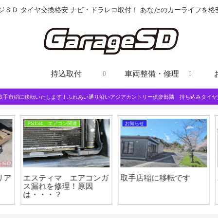
ジＳＤ タイヤ交換格安 ナビ・ドラレコ取付！ あなたのカーライフを
持込取付
車両整備・修理
は取手市稲に移転いたします！ふれあい通り沿いアジアカントリー俱楽部隣 持ち込みタイヤ
PS134、エアコン関連
お知らせ
ア
エスティマ エアコンガ
取手店稲に移転です
ス漏れを修理！原因
は・・・？