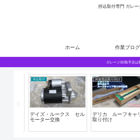
持込取付専門 ガレー
ホーム
作業ブログ
ガレージSD取手店
持込取付
外装部品取り付け
込みマフ
デイズ・ルークス セル
デリカ ルーフキャリ
モーター交換
取り付け