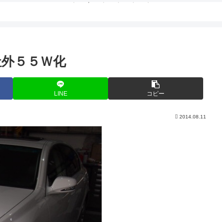
社外５５Ｗ化
LINE
コピー
2014.08.11