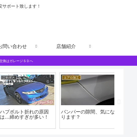
格安サポート致します！
お問い合わせ
店舗紹介
交換はガレージＳＤへ
これダメ
エアロ加工
外装部品取
ハブボルト折れの原因
バンパーの隙間、気にな
ダイハ
は…締めすぎが多い！
ります？
ドアノ