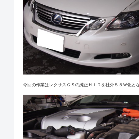
今回の作業はレクサスＧＳの純正ＨＩＤを社外５５Ｗ化と