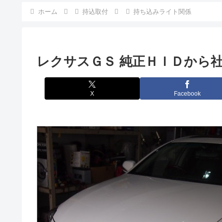
ホーム
持込取付
持ち込みライト関係
レクサスＧＳ 純正ＨＩＤから
X
Facebook