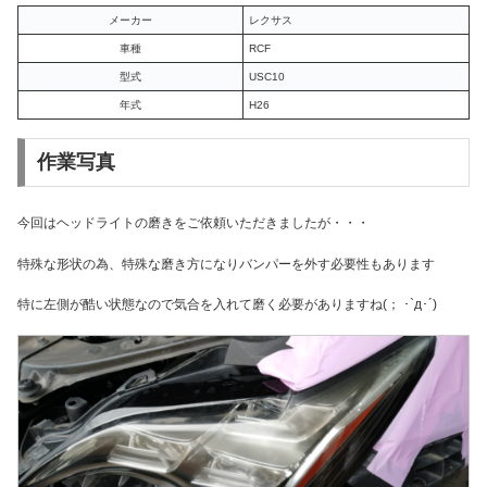
メーカー
レクサス
車種
RCF
型式
USC10
年式
H26
作業写真
今回はヘッドライトの磨きをご依頼いただきましたが・・・
特殊な形状の為、特殊な磨き方になりバンパーを外す必要性もあります
特に左側が酷い状態なので気合を入れて磨く必要がありますね(； ･`д･´)