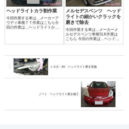
ヘッドライトカラ割作業
メルセデスベンツ ヘッド
ライトの細かいクラックを
今回作業する車は…メーカーア
磨きで除去
ウディ車種ＴＴ作業はこちら今
回の作業は…ヘッドライトから
今回作業する車は…メーカーメ
割からの、クリーニング作業劣
ルセデスベンツ車種SLK作業は
化＆汚れてしまったヘッドライ
こちら 今回の作業は…ヘッドラ
トをカラ割作業からのクリーニ
イト磨きくすんで劣化してしま
ング！作業写真内側には水滴跡
ったヘッドライトを磨きあげま
がありましたので、クリーニン
しょう(^^)/作業写真今回の作業
グを…作業完了し...
は、ドイツ車あるあるなんです
がキレイに見えるヘッドライト
に細か...
トヨタ・86 ヘッドライト磨き実施
ノート ヘッドライト磨き施工