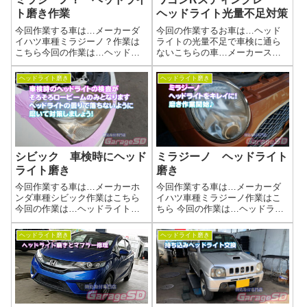
ト磨き作業
ヘッドライト光量不足対策
今回作業する車は…メーカーダ
今回の作業するお車は…ヘッド
イハツ車種ミラジーノ？作業は
ライトの光量不足で車検に通ら
こちら今回の作業は…ヘッドラ
ないこちらの車…メーカースズ
イト磨きくすんで劣化してしま
キ車種ワゴンR スティングレー
ったヘッドライトを磨きあげま
商品はこちら取付商品プロジェ
ヘッドライト磨き
ヘッドライト磨き
しょう(^^)/作業写真バッチリ綺麗
クターヘッドライトのリフレク
になりました(^_-)-☆ヘッドライ
ターです 純正リフレクターが
トの黄ばみ、諦めていません
HIDの熱でやられてメッキが剥げ
か...
てました(...
シビック 車検時にヘッド
ミラジーノ ヘッドライト
ライト磨き
磨き
今回作業する車は…メーカーホ
今回作業する車は…メーカーダ
ンダ車種シビック作業はこちら
イハツ車種ミラジーノ作業はこ
今回の作業は…ヘッドライト磨
ちら 今回の作業は…ヘッドライ
きくすんで劣化してしまったヘ
ト磨きくすんで劣化してしまっ
ッドライトを磨きあげましょう
たヘッドライトを磨きあげまし
ヘッドライト磨き
ヘッドライト磨き
(^^)/作業写真作業中の画像が無い
ょう(^^)/作業写真バッチリ綺麗に
のですが・・・すいません(-_-;)
なりました(^_-)-☆ヘッドライト
野田陸運局がそろそろロービ...
磨きの工程当店施工事例ヘッ...