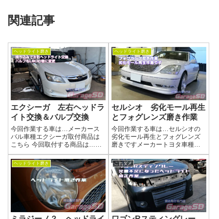
関連記事
ヘッドライト磨き
ヘッドライト磨き
エクシーガ 左右ヘッドラ
セルシオ 劣化モール再生
イト交換＆バルブ交換
とフォグレンズ磨き作業
今回作業する車は…メーカース
今回作業する車は…セルシオの
バル車種エクシーガ取付商品は
劣化モール再生とフォグレンズ
こちら 今回取付する商品は…純
磨きですメーカートヨタ車種セ
正ヘッドライト中古品 HID屋の
ルシオ作業はこちら 今回の作業
新品LEDバルブｗもともと黄ば
は…劣化モールの再生とフォグ
ヘッドライト磨き
これダメ
みがあったのが気になったのか
磨き作業写真純正でモールが出
中古品の状態の良い物を持ち込
る場合は買ってしまった方が吉
みです作業写真純正ヘッドライ
です。フォグレンズの磨きはバ
トなので...
ンパーから外し...
ミラジーノ？ ヘッドライ
ワゴンRスティングレー