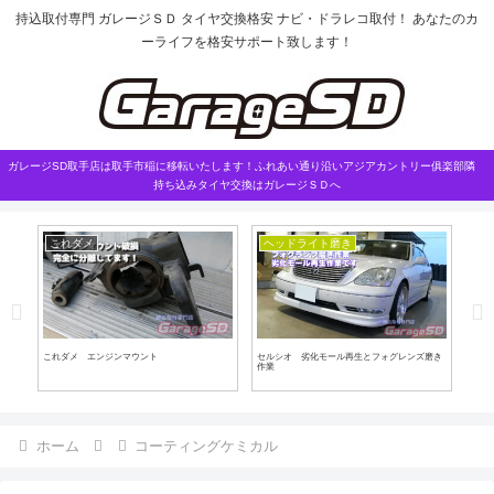
持込取付専門 ガレージＳＤ タイヤ交換格安 ナビ・ドラレコ取付！ あなたのカ
ーライフを格安サポート致します！
ガレージSD取手店は取手市稲に移転いたします！ふれあい通り沿いアジアカントリー俱楽部隣
持ち込みタイヤ交換はガレージＳＤへ
これダメ
ヘッドライト磨き
持
作業
これダメ エンジンマウント
セルシオ 劣化モール再生とフォグレンズ磨き
持ち
作業
ホーム
コーティングケミカル