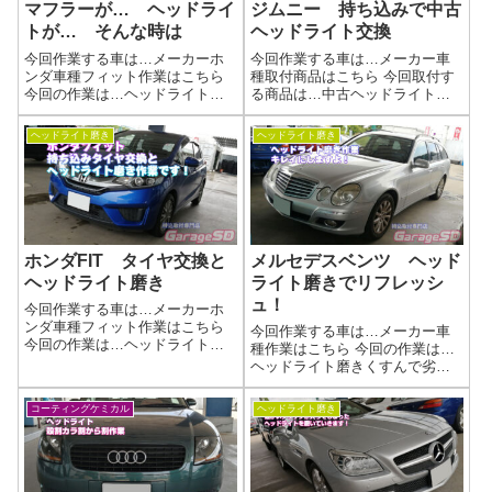
マフラーが… ヘッドライ
ジムニー 持ち込みで中古
トが… そんな時は
ヘッドライト交換
今回作業する車は…メーカーホ
今回作業する車は…メーカー車
ンダ車種フィット作業はこちら
種取付商品はこちら 今回取付す
今回の作業は…ヘッドライト磨
る商品は…中古ヘッドライト作
きとマフラー修理くすんで劣化
業写真曇りが気になっての交換
してしまったヘッドライトを磨
だったみたいですが、まだまだ
ヘッドライト磨き
ヘッドライト磨き
きあげましょう(^^)/あと、折れて
キレイになる余地はあります
しまったマフラー修理です作業
ね。当店ではヘッドライト磨き
写真バッチリ綺麗になりました
作業を行っていますので、そち
(^_...
らを提案させてい...
ホンダFIT タイヤ交換と
メルセデスベンツ ヘッド
ヘッドライト磨き
ライト磨きでリフレッシ
ュ！
今回作業する車は…メーカーホ
ンダ車種フィット作業はこちら
今回作業する車は…メーカー車
今回の作業は…ヘッドライト磨
種作業はこちら 今回の作業は…
きくすんで劣化してしまったヘ
ヘッドライト磨きくすんで劣化
ッドライトを磨きあげましょう
してしまったヘッドライトを磨
(^^)/上部が曇ってしまっています
きあげましょう！作業写真バッ
コーティングケミカル
ヘッドライト磨き
( 一一)作業写真バッチリ綺麗に
チリ綺麗になりました(^_-)-☆ヘ
なりました(^_-)-☆ヘッド...
ッドライト磨きの工程当店施工
事例ヘッドライト磨きの施工例
ブログ...