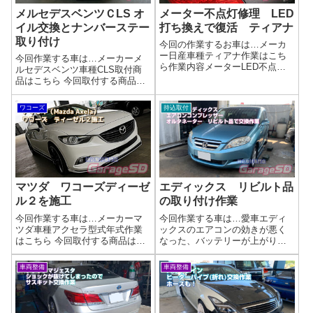
メルセデスベンツＣLS オ
メーター不点灯修理 LED
イル交換とナンバーステー
打ち換えで復活 ティアナ
取り付け
今回の作業するお車は…メーカ
ー日産車種ティアナ作業はこち
今回作業する車は…メーカーメ
ら作業内容メーターLED不点灯
ルセデスベンツ車種CLS取付商
なので、打ち換えで対応します
品はこちら 今回取付する商品
完了画像日○ディーラーからも打
は…オイル交換のついでに汎用
ち換え修理がきますので、部品
のナンバーステー取り付けです
ワコーズ
持込取付
がもう出ないのかもしれません
Amazonで探せば、いっぱい出て
ね( 一一)走行距離もそのままで
きますよ～評価を参考にサビが
バッチリ...
出ないやつをゲットできるとい
いですね...
マツダ ワコーズディーゼ
エディックス リビルト品
ル２を施工
の取り付け作業
今回作業する車は…メーカーマ
今回作業する車は…愛車エディ
ツダ車種アクセラ型式年式作業
ックスのエアコンの効きが悪く
はこちら 今回取付する商品は…
なった、バッテリーが上がりや
wako's ディーゼル2施工ワコーズ
すいと感じていませんか？ 修理
製品 Diesel‐2を施工しました
費用を抑えたいなら、リビルト
車両整備
車両整備
(^_-)-☆ディーゼルツー D-2ＰＭ
パーツがおすすめです。 新品同
燃焼改善＜黒煙除去装置ＤＰＦ
等の性能でありながら、環境に
用洗浄・分散...
も優しいリビルトパーツの魅力
をご紹介しま...