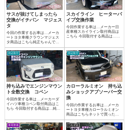
サスが抜けてしまったら
スカイライン ヒーターパ
交換がイチバン マジェス
イプ交換作業
タ
今回作業する車は…メーカー日
産車種スカイライン取付商品は
今回の作業するお車は…メーカ
こちら 今回取付する商品は…ヒ
ートヨタ車種クラウンマジェス
ーターパイプ 全て新品でご用
タ商品はこちら純正ちゃんで
意しました作業写真熱害で折れ
す。オークションなどに新車外
てしまったので、新品に交換で
しのサスキットなんてのも出品
持込取付
持込取付
す！作業完了修理もガレージＳ
されてる事がありますよ！探し
Ｄにお任せください(^^)/作業時間
てみてください！ネットで買っ
(目安...
た車高調、持ち込み取り付け
OK！理想の足回りを...
持ち込みでエンジンマウン
カローラルミオン 持ち込
ト全数交換 コペン
みショックアブソーバー交
換
今回作業する車は…メーカーダ
イハツ車種コペン取付商品はこ
今回の作業するお車は…メーカ
ちら 今回取付する商品は…純正
ートヨタ車種カローラルミオン
エンジンマウント３個ですね(^^)/
商品はこちらネットで買ったシ
作業写真エンジンマウントを変
ョックアブソーバー、持ち込み
えることによってエンジンマウ
取り付けOK！理想の足回りを手
車両整備
これダメ
ント交換効果エンジンマウント
軽に実現しませんか？「せっか