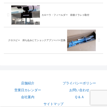
は…ワコーズ添加剤 スーパー
り保障が付いている物が多いの
フォアディーゼル注入 オイル
で価格も安く済みますしおすす
交換作業完了ワコーズ添加剤の
めです。コアの送り返しなども
在庫も多...
ありますの...
カローラ・フィールダー 前後ドラレコ取付
クロスビー 持ち込みにてショックアブソーバー交換
店舗紹介
プライバシーポリシー
営業日カレンダー
お問い合わせ
会社案内
Ｑ＆Ａ
サイトマップ