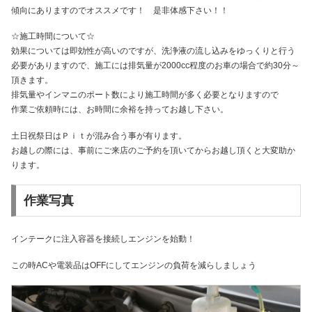
傾向にありますのでオススメです！ 是非体感下さい！！
☆施工時間について☆
効果については即効性が高いのですが、洗浄液の流し込みをゆっくりと行う
必要がありますので、施工には排気量が2000cc程度のお車の場合で約30分～
頂きます。
排気量やインマニのポート数により施工時間が多く必要となりますので
作業ご依頼時には、お時間に余裕を持ってお越し下さい。
土日祝祭日はＰｉｔが混み合う事が有ります。
お越しの際には、事前にご来店のご予約を頂いてからお越し頂くと大変助か
ります。
作業写真
インテークに注入容器を接続しエンジンを始動！
この時ACや電装品はOFFにしてエンジンの負荷を減らしましょう