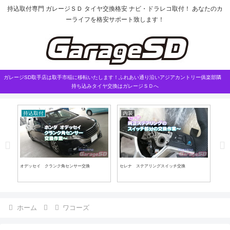
持込取付専門 ガレージＳＤ タイヤ交換格安 ナビ・ドラレコ取付！ あなたのカ
ーライフを格安サポート致します！
ガレージSD取手店は取手市稲に移転いたします！ふれあい通り沿いアジアカントリー俱楽部隣
持ち込みタイヤ交換はガレージＳＤへ
持込取付
内装
持
施工
オデッセイ クランク角センサー交換
セレナ ステアリングスイッチ交換
エン
業 
ホーム
ワコーズ