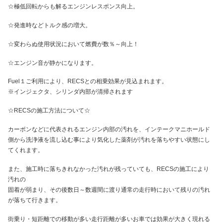
☆極低回転からも解るエンジンレスポンス向上。
☆発進時などトルク感の増大。
☆変わらぬ使用状況において燃費が数％～向上！
☆エンジン音が静かになります。
Fuel１ご利用により、RECSとの相乗効果が見込まれます。
※インジェクタ、シリンダ内部が清掃されます
☆RECSの施工方法について☆
カーボンなどに代表されるエンジン内部の汚れを、インテークマニホールド
側から洗浄液を流し込む事により気化した薬剤が汚れを落ちやすい状態にし
てくれます。
また、施工時に落ちきれなかった汚れが残っていても、RECSの施工により
汚れの
固着が弱まり、その後数日～数週間に渡り通常の走行時において残りの汚れ
が落ちて行きます。
街乗り・短距離での移動が多い走行距離が多いお車では効果が大きく現れる