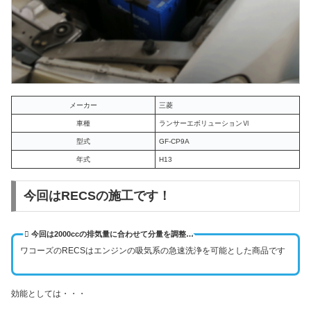
メーカー
三菱
車種
ランサーエボリューションⅥ
型式
GF-CP9A
年式
H13
今回はRECSの施工です！
今回は2000ccの排気量に合わせて分量を調整…
ワコーズのRECSはエンジンの吸気系の急速洗浄を可能とした商品です
効能としては・・・