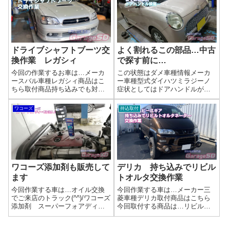
を新品に交換すると、車の快適
く手に入れたショックアブソー
性や走...
バー、取り付けはプロに任せた
い！」 当店な...
ドライブシャフトブーツ交
よく割れるこの部品…中古
換作業 レガシィ
で探す前に…
今回の作業するお車は…メーカ
この状態はダメ車種情報メーカ
ースバル車種レガシィ商品はこ
ー車種型式ダイハツミラジーノ
ちら取付商品持ち込みでも対応
症状としてはドアハンドルが経
しますが、適合確認をミスする
年劣化で割れてしまった状態で
と銭失いになるので…作業完了
すね。これじゃぁ、ドアが開け
ワコーズ
持込取付
ドライブシャフトブーツ交換ド
られませんね(>_<)対策は実はこ
ライブシャフトブーツが破れた
の症状、このくらいの年代の車
まま放置すると、最初は走行に
によくある症状で対策として新
大きな支障がない...
品ドアハン...
ワコーズ添加剤も販売して
デリカ 持ち込みでリビル
ます
トオルタ交換作業
今回作業する車は…オイル交換
今回作業する車は…メーカー三
でご来店のトラック(^^)/ワコーズ
菱車種デリカ取付商品はこちら
添加剤 スーパーフォアディー
今回取付する商品は…リビルト
ゼル注入です！メーカー車種ト
オルタネーター作業写真画像は
ラック作業はこちら今回の作業
なし( 一一)リビルト品はしっか