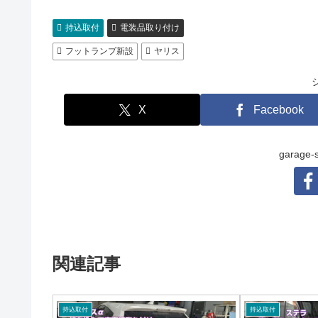
持込取付
電装品取り付け
フットランプ新設
ヤリス
X
Facebook
garag
関連記事
持込取付
持込取付