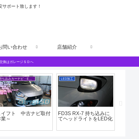
格安サポート致します！
お問い合わせ
店舗紹介
交換はガレージＳＤへ
持ち込みカーナビ・ETCなど
LED加工
車両整備
スイフト 中古ナビ取付
FD3S RX-7 持ち込みに
パーキ
作業～
てヘッドライトをLED化
きずり
か？