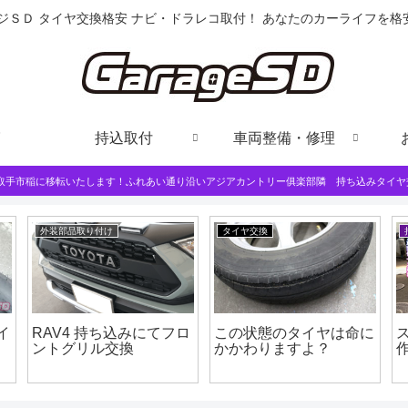
ジＳＤ タイヤ交換格安 ナビ・ドラレコ取付！ あなたのカーライフを
持込取付
車両整備・修理
は取手市稲に移転いたします！ふれあい通り沿いアジアカントリー俱楽部隣 持ち込みタイヤ
外装部品取り付け
タイヤ交換
イ
RAV4 持ち込みにてフロ
この状態のタイヤは命に
ントグリル交換
かかわりますよ？