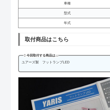
車種
型式
年式
取付商品はこちら
今回取付する商品は…
ユアーズ製 フットランプLED