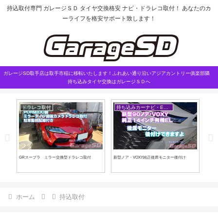
持込取付専門 ガレージＳＤ タイヤ交換格安 ナビ・ドラレコ取付！ あなたのカ
ーライフを格安サポート致します！
ガレージSD取手店は取手市稲に移転いたします！ふれあい通り沿いアジアカントリー俱楽部隣
持ち込みタイヤ交換はガレージＳＤへ
ドラレコ取付
持ち込みカーナビ・ETCなど
こ
ザー取
GRスープラ ミラー交換型ドラレコ取付
新型ノア・VOXY純正後席モニター後付け
これ
ホーム
持込取付