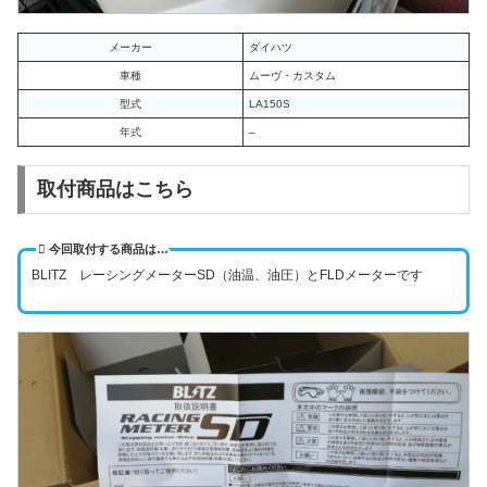
メーカー
ダイハツ
車種
ムーヴ・カスタム
型式
LA150S
年式
–
取付商品はこちら
今回取付する商品は…
BLITZ レーシングメーターSD（油温、油圧）とFLDメーターです