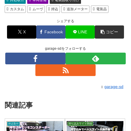
持込取付
車両整備
電装品取り付け
カスタム
ムーヴ
持込
追加メーター
電装品
シェアする
X
Facebook
LINE
コピー
garage-sdをフォローする
garage-sd
関連記事
持込取付
持ち込みライト関係