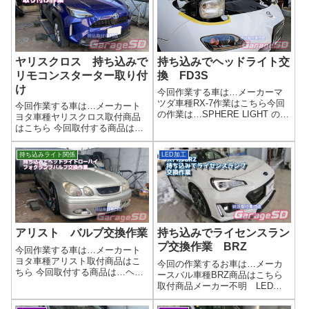
ヤリスクロス 持ち込みで
持ち込みでヘッドライト交
リモコンスターター取り付
換 FD3S
け
今回作業する車は…メーカーマ
ツダ車種RX-7作業はこちら今回
今回作業する車は…メーカート
の作業は…SPHERE LIGHT の
ヨタ車種ヤリスクロス取付商品
RIZING3 LEDヘッドライトバル
はこちら 今回取付する商品は…
ブです作業写真りトラだとバル
カーメイト エンジンスタータ
ブの大きさに注意が必要です
ー TE-W73PSB作業完了最近は
持ち込みライト関係
LED加工
ね…【劇的進化！】夜間ドライ
月額でリモコンスターターと同
ブが劇的に変わる！H...
等の機能を後付けできたりする
ので、取り付け店としては仕事
が減り...
アリスト バルブ交換作業
持ち込みでライセンスラン
プ交換作業 BRZ
今回作業する車は…メーカート
ヨタ車種アリスト取付商品はこ
今回の作業するお車は…メーカ
ちら 今回取付する商品は…ヘッ
ースバル車種BRZ商品はこちら
ドライト ロービーム ハイビ
取付商品メーカー不明 LEDラ
ーム フォグランプメーカーは
イセンスランプ完了画像リアガ
イロイロですね。 持ち込み店
ーニッシュを外さないと取りつ