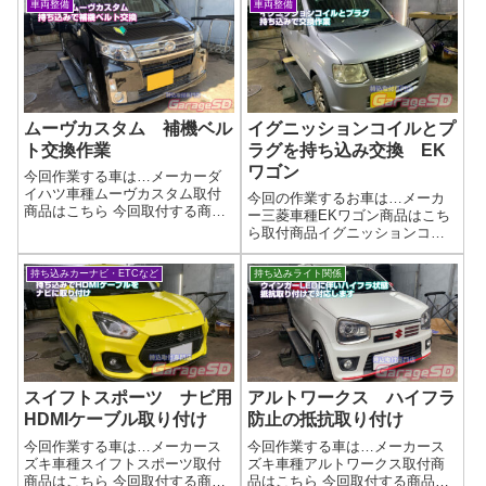
車両整備
車両整備
ならではのチョイスではないで
かないタイプだったので、少し
しょうかｗ作業写真交換作業～
時間がかかりましたが…('ω')ノ無
バルブ交換作業...
事に完了🚗 外装ドレスアップ・
持...
ムーヴカスタム 補機ベル
イグニッションコイルとプ
ト交換作業
ラグを持ち込み交換 EK
ワゴン
今回作業する車は…メーカーダ
イハツ車種ムーヴカスタム取付
今回の作業するお車は…メーカ
商品はこちら 今回取付する商品
ー三菱車種EKワゴン商品はこち
は…Vベルト持ち込みの場合は適
ら取付商品イグニッションコイ
合確認をしっかりと行ってくだ
ルとプラグのセットです NGK
さいね！作業写真交換作業完了
製のプラグとメーカー不明イグ
持ち込みカーナビ・ETCなど
持ち込みライト関係
です(^_-)-☆作業完了補機ベルト
ニッションコイル純正部品だと
交換はガレージＳＤにお任せく
割高ですが、インターネットで
ださ...
探すと良い物が安く手に入りま
すよ！心配な...
スイフトスポーツ ナビ用
アルトワークス ハイフラ
HDMIケーブル取り付け
防止の抵抗取り付け
今回作業する車は…メーカース
今回作業する車は…メーカース
ズキ車種スイフトスポーツ取付
ズキ車種アルトワークス取付商
商品はこちら 今回取付する商品
品はこちら 今回取付する商品