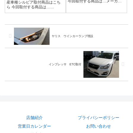
今回取付する商品は…メーカー
産車種シルビア取付商品はこち
不明 フットペダルこういった
ら 今回取付する商品は…
商品は汎用品の場合が多いので
CASTROL MOTUL ミッショ
取り付けにはスキルが必要か
ンオイルとデフオイルですこだ
も？作業写真運転中に外れてし
わりがあって好みのオイルを入
まわないように、しっかり取り
れたい場合は持ち込みで対応い
付けます作業完...
たします('ω')ノ作業写真交換完了
(^...
ヤリス ウインカーランプ増設
インプレッサ ETC取付
店舗紹介
プライバシーポリシー
営業日カレンダー
お問い合わせ