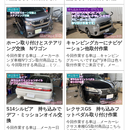
は…Kenwood HDMIケーブル
は…持ち込みハイフラ防止キャ
KNA-20HC作業写真HDMIケーブ
ンセラー作業写真本当は鉄部分
持込取付
持ち込みカーナビ・ETCなど
ルはナビに付属していない場合
に貼り付けた方がいいんです
が多いので、ナビを取り付ける
が、ウインカーなので平気かな
際には注意しましょう～...
('ω')ノ作業完了持ち込み品の取り
付けはガレ...
ホーン取り付けとステアリ
キャンピングカーにナビゲ
ング交換 Nワゴン
ーション他取付作業
今回作業する車は…メーカーホ
今回作業する車は…キャンピン
ンダ車種Nワゴン取付商品はこち
グカーいいですね(^^)/本日は色々
ら 今回取付する商品は…ミツバ
取付作業でご来店です。メーカ
ホーン 純正ステアリング作業
ートヨタ車種ハイエース取付商
写真バンパーを外してホーンは
品はこちら 今回取付する商品
持込取付
持込取付
取り付けします。ステアリング
は…ナビゲーション Panasonic
はエアバッグを気を付けて作業
CN-F1X10BGDドラレコ コムテ
しましょう～作業完了ステアリ
ック ZDR0...
ング交換やホ...
S14シルビア 持ち込みで
レクサスGS 持ち込みフ
デフ・ミッションオイル交
ットペダル取り付け作業
換
今回作業する車は…メーカーレ
クサス車種GS取付商品はこちら
今回作業する車は…メーカー日