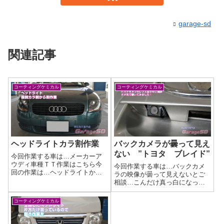
garage-sd
関連記事
コーティングケミカル
コーティングケミカル
ヘッドライトカラ割作業
バックカメラが曇って見え
ない ”トヨタ ブレイド”
今回作業する車は…メーカーア
ウディ車種ＴＴ作業はこちら今
今回作業する車は…バックカメ
回の作業は…ヘッドライトから
ラの映像が曇って見えないとご
割からの、クリーニング作業劣
相談…こんだけ真っ白になって
化＆汚れてしまったヘッドライ
いては見えないはずです(/ω＼)メ
トをカラ割作業からのクリーニ
ーカートヨタ車種ブレイド商品
コーティングケミカル
ング！作業写真内側には水滴跡
はこちら今回の商品は…トヨタ
がありましたので、クリーニン
純正かな？作業写真取り敢えず
グを…作業完了し...
レンズが真っ白でバック画像が