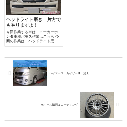
まったく見...
ヘッドライト磨き 片方で
もやりますよ！
今回作業する車は…メーカーホ
ンダ車種バモス作業はこちら 今
回の作業は…ヘッドライト磨き
くすんで劣化してしまったヘッ
ドライトを磨きあげましょう(^^)/
今回は、片方だけ磨きます！作
業写真バッチリ綺麗になりまし
た(^_-)-☆ヘッドライト磨きの...
ハイエース カイザーⅡ 施工
ホイール清掃＆コーティング