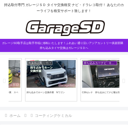
持込取付専門 ガレージＳＤ タイヤ交換格安 ナビ・ドラレコ取付！ あなたのカ
ーライフを格安サポート致します！
ガレージSD取手店は取手市稲に移転いたします！ふれあい通り沿いアジアカントリー俱楽部隣
持ち込みタイヤ交換はガレージＳＤへ
外装部品取り付け
持ち込みカーナビ・ETCなど
持
スペ
持ち込みでホーン交換作業 Nワゴン
C26セレナ 持ち込みにてナビ載せ替え
エン
業 
ホーム
コーティングケミカル