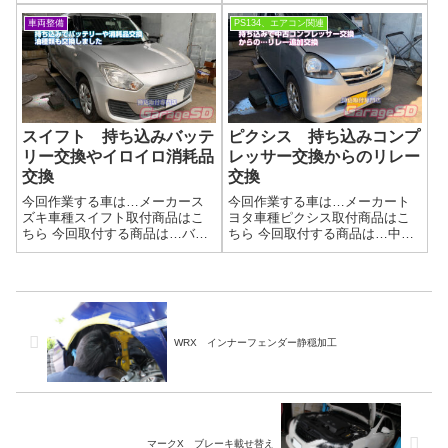
ルトコンプレッサー当店でのエ
にもタイヤがツルツルすぎるの
アコンコンプレッサー故障診断
もアレですけど…こっちもダメ
車両整備
PS134、エアコン関連
はPS134を使っての診断になる
です！もういつ割れてもおかし
ので、より故障原因の追究にな
くないので、早く交換しましょ
ります原因がわかりやすいの
う！他にも…他にもいっぱいダ
で、修理対応...
メな箇所が…(-...
スイフト 持ち込みバッテ
ピクシス 持ち込みコンプ
リー交換やイロイロ消耗品
レッサー交換からのリレー
交換
交換
今回作業する車は…メーカース
今回作業する車は…メーカート
ズキ車種スイフト取付商品はこ
ヨタ車種ピクシス取付商品はこ
ちら 今回取付する商品は…バッ
ちら 今回取付する商品は…中古
テリーやエアコンフィルター
コンプレッサー適合取れていて
エアーフィルター そのほかに
もコンプレッサーの中古品はあ
油種類交換です作業写真これで
まりおすすめしません…作業写
車検もバッチリですね作業完了
真実はコンプレッサーは正常で
車検整備もガレージＳＤにお任
このリレーが壊れているなんて
せください(^...
事もあるんです...
WRX インナーフェンダー静穏加工
マークX ブレーキ載せ替え