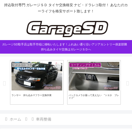
持込取付専門 ガレージＳＤ タイヤ交換格安 ナビ・ドラレコ取付！ あなたのカ
ーライフを格安サポート致します！
ガレージSD取手店は取手市稲に移転いたします！ふれあい通り沿いアジアカントリー俱楽部隣
持ち込みタイヤ交換はガレージＳＤへ
マフラー加工
コーティングケミカル
車
す
ランサー 持ち込みマフラー交換作業
バックカメラが曇って見えない ”トヨタ ブレ
ハイ
イド”
ホーム
車両整備