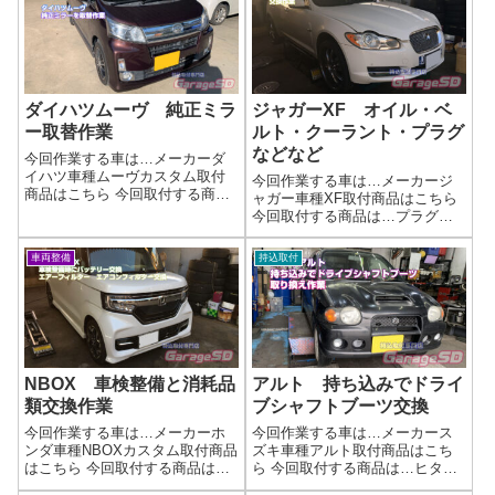
だったのか、埃が溜まっていま
付けOK！理想の足回りを手軽に
したがオイル類を交換してこれ
実現しませんか？「せっかく手
でバッチリです...
に...
ダイハツムーヴ 純正ミラ
ジャガーXF オイル・ベ
ー取替作業
ルト・クーラント・プラグ
などなど
今回作業する車は…メーカーダ
イハツ車種ムーヴカスタム取付
今回作業する車は…メーカージ
商品はこちら 今回取付する商品
ャガー車種XF取付商品はこちら
は…新品ミラー 今回は部品屋
今回取付する商品は…プラグ
さんに注文しました作業写真カ
ベルト ホース類画像以外に
ラーが入っている部分は古いミ
も、クーラントやオイルや消耗
車両整備
持込取付
ラーから移植できるので、塗装
品類をリフレッシュ！作業輸入
代金は必要ないですねオークシ
車は工賃見積もりが難しいので
ョンなどで中古...
すが、ぼったくりなどは無いの
で安心してくだ...
NBOX 車検整備と消耗品
アルト 持ち込みでドライ
類交換作業
ブシャフトブーツ交換
今回作業する車は…メーカーホ
今回作業する車は…メーカース
ンダ車種NBOXカスタム取付商品
ズキ車種アルト取付商品はこち
はこちら 今回取付する商品は…
ら 今回取付する商品は…ヒタチ
バッテリー エアーフィルタ
製 ドライブシャフトブーツも