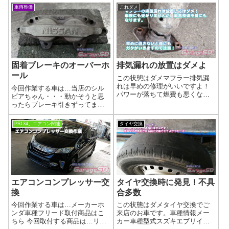
ー エアコンフィルターこのほ
ちろん持ち込みでも対応いたし
車両整備
これダメ
かにも、オイル交換やタイヤ交
ますよ('ω')ノ注意点としては、ド
換ほか消耗品を交換しました！
ライブシャフトブーツの場所を
作業写真エアコンフィルターも
間違わないように！全部交換し
エアコンフィ...
ちゃえ...
固着ブレーキのオーバーホ
排気漏れの放置はダメよ
ール
この状態はダメマフラー排気漏
れは早めの修理がいいですよ！
今回作業する車は…当店のシル
パワーが落ちて燃費も悪くなる
ビアちゃん・・・動かそうと思
し、もちろん車検にも受かりま
ったらブレーキ引きずってまし
せん。穴だけならいいですが、
た(/ω＼)メーカー日産車種S15取
折れてしまうと他の接続部分に
付商品はこちら 今回取付する商
PS134、エアコン関連
タイヤ交換
も負荷がかかってダメージを負
品は…ブレーキオーバーホール
います(/ω＼)車種情報メーカー車
キットを日産に頼んで…キャリ
種型式トヨ...
パーからピストンを救出(^^)/こ...
エアコンコンプレッサー交
タイヤ交換時に発見！不具
換
合多数
今回作業する車は…メーカーホ
この状態はダメタイヤ交換でご
ンダ車種フリード取付商品はこ
来店のお車です。車種情報メー
ちら 今回取付する商品は…リビ
カー車種型式スズキエブリイ他