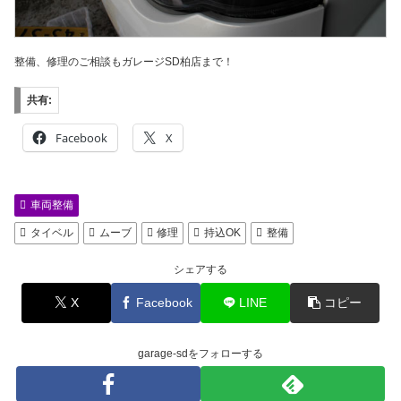
整備、修理のご相談もガレージSD柏店まで！
共有:
Facebook
X
車両整備
タイベル
ムーブ
修理
持込OK
整備
シェアする
X
Facebook
LINE
コピー
garage-sdをフォローする