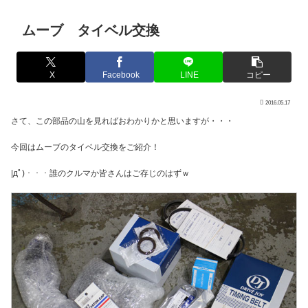
ムーブ タイベル交換
X
Facebook
LINE
コピー
2016.05.17
さて、この部品の山を見ればおわかりかと思いますが・・・
今回はムーブのタイベル交換をご紹介！
|дﾟ)・・・誰のクルマか皆さんはご存じのはずｗ