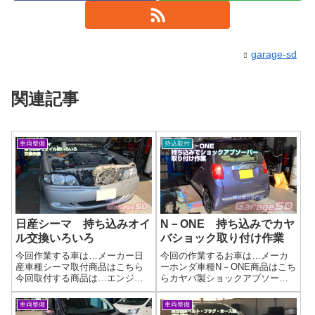
garage-sd
関連記事
車両整備
持込取付
日産シーマ 持ち込みオイ
N－ONE 持ち込みでカヤ
ル交換いろいろ
バショック取り付け作業
今回作業する車は…メーカー日
今回の作業するお車は…メーカ
産車種シーマ取付商品はこちら
ーホンダ車種N－ONE商品はこち
今回取付する商品は…エンジン
らカヤバ製ショックアブソーバ
オイル パワステオイル ブレ
ーキット 重くて大きいので直
ーキオイル イロイロオイル類
送で送られてきました(^^)/ネット
車両整備
車両整備
交換です作業写真少し放置状態
で買った車高調、持ち込み取り