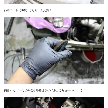
補器ベルト（3本）はもちろん交換！
補器やカバーなどを取り外せばタイベルとご対面((((ｏﾉ´3｀)ﾉ