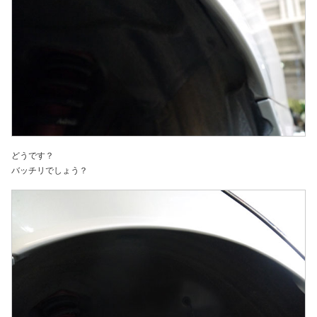
どうです？
バッチリでしょう？