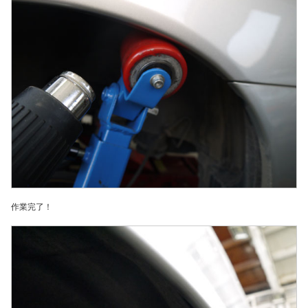
作業完了！