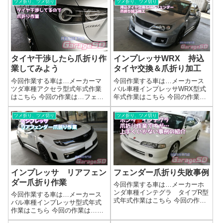
ツメ折り、ツメ切り
ツメ折り、ツメ切り
年代の車は爪部分が大きくて折
ヤ交換時にフェンダーに干渉す
るのが結構大変です。時間をか
るかもしれませんって事でまず
けて、ゆっくり折っていかない
はタイヤ交換。太いタイヤに替
と塗装をやっつ...
える場合や、前...
タイヤ干渉したら爪折り作
インプレッサWRX 持込
業してみよう
タイヤ交換＆爪折り加工
今回作業する車は…メーカーマ
今回作業する車は…メーカース
ツダ車種アクセラ型式年式作業
バル車種インプレッサWRX型式
はこちら 今回の作業は…フェン
年式作業はこちら 今回の作業
ダーの爪折り作業爪折り作業＆
は…フェンダーの爪折り作業と
爪切り作業タイヤに干渉してし
持込タイヤ交換タイヤサイズは
ツメ折り、ツメ切り
ツメ折り、ツメ切り
まっているので、少しダメージ
こちらです。このくらいのサイ
が…作業完了いつも通りにキレ
ズになると車の積み込み作業も
イに作業完了です(^_-)-☆フェン
大変だと思いますので、当店へ
ダーの...
の直送でもOK...
インプレッサ リアフェン
フェンダー爪折り失敗事例
ダー爪折り作業
今回作業する車は…メーカーホ
ンダ車種インテグラ タイプR型
今回作業する車は…メーカース
式年式作業はこちら 今回の作業
バル車種インプレッサ型式年式
は…フェンダーの爪折り作業今
作業はこちら 今回の作業は…フ
回はパテ処理がされていて、尚
ェンダーの爪折り作業参考リン