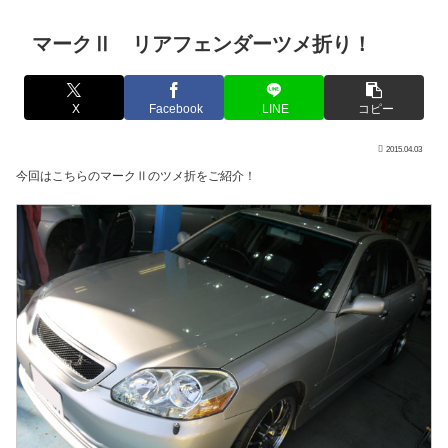
マークⅡ リアフェンダーツメ折り！
X
Facebook
LINE
コピー
2015.04.03
今回はこちらのマークⅡのツメ折をご紹介！