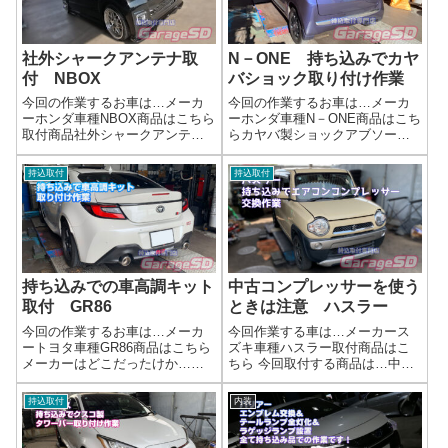
りなどが無いか...
み時の注意点交...
社外シャークアンテナ取
N－ONE 持ち込みでカヤ
付 NBOX
バショック取り付け作業
今回の作業するお車は…メーカ
今回の作業するお車は…メーカ
ーホンダ車種NBOX商品はこちら
ーホンダ車種N－ONE商品はこち
取付商品社外シャークアンテナ
らカヤバ製ショックアブソーバ
完了画像簡単な作業でもご安心
ーキット 重くて大きいので直
ください('ω')ノ なんでも相談に
送で送られてきました(^^)/ネット
持込取付
持込取付
のりますよ～！🚗 外装ドレスア
で買った車高調、持ち込み取り
ップ・持ち込みパーツ施工のご
付けOK！理想の足回りを手軽に
案内当店では、お客様がご自身
実現しませんか？「せっかく手
で...
に...
持ち込みでの車高調キット
中古コンプレッサーを使う
取付 GR86
ときは注意 ハスラー
今回の作業するお車は…メーカ
今回作業する車は…メーカース
ートヨタ車種GR86商品はこちら
ズキ車種ハスラー取付商品はこ
メーカーはどこだったけか…汗
ちら 今回取付する商品は…中古
ネットで買った車高調、持ち込
コンプレッサー当店でのエアコ
み取り付けOK！理想の足回りを
ンコンプレッサー故障診断は
持込取付
内装
手軽に実現しませんか？「せっ
PS134を使っての診断になるの
かく手に入れた車高調キット、
で、より故障原因の追究になり
取り付けはプロに任せたい！」
ます原因がわかりやすいので、