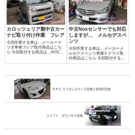
あります(/ω＼)汎用品で対応でき
改造ですね。JF2ではデイライト
る所はやっていかないとダメで
が国内では封印されているのか
すね...
な？ 今...
カロッツェリア製中古カー
中古Noxセンサーでも対応
ナビ取り付け作業 フレア
しますが… メルセデスベ
ンツ
今回作業する車は…メーカーマ
ツダ車種フレア取付商品はこち
今回作業する車は…メーカーメ
ら 今回取付する商品は…AVIC-
ルセデスベンツ車種Ｅクラス取
RW111 カロッツェリア製 中
付商品はこちら 今回取付する商
古品作業写真🎶✨**ナビ持ち込み
品は…輸入車用バッテリー
大歓迎！**✨🎶他店で断られた取
VARTA作業写真輸入車のバッテ
り付けも…もしかしたらウチな
リーは大型の場合が多く、重い
らできるかも⁉🚗 あなたの...
のでDIYで作業する方は注意しま
しょう。中古品を使うときの注
意点メル...
ＢＲＺ ライセンスランプ交換と室内灯交換
スイフト ダウンサス交換