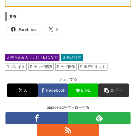
共有:
Facebook
X
持ち込みカーナビ・ETCなど
持込取付
グレイス
テレビ視聴
ナビ操作
走行中キット
シェアする
X
Facebook
LINE
コピー
garage-sdをフォローする