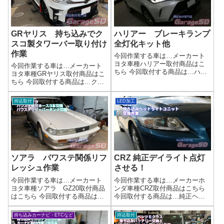
当店なら...
修理対応が結...
GRヤリス 持ち込みでク
ハリアー ブレーキランプ
スコ製タワーバー取り付け
全灯化キット他
作業
今回作業する車は…メーカート
ヨタ車種ハリアー取付商品はこ
今回作業する車は…メーカート
ちら 今回取付する商品は…ハリ
ヨタ車種GRヤリス取付商品はこ
アーエンブレムブレーキランプ
ちら 今回取付する商品は…クス
全灯化キットラゲッジランプキ
コ製 タワーバータワーバーは
ット作業写真ラゲッジスペース
取り付けすると結構車のフィー
持込取付
LED加工
の視認性がとても良くなりまし
リングが変わるんですよ～作業
た。電源スイッチ付きなので、
写真簡単に取り付けられる車も
操作性も抜群で...
あるんですが、ストラットまわ
りを結構ばら...
ソアラ パワステ関係リフ
CRZ 純正デイライト点灯
レッシュ作業
させる！
今回作業する車は…メーカート
今回作業する車は…メーカーホ
ヨタ車種ソアラ GZ20取付商品
ンダ車種CRZ取付商品はこちら
はこちら 今回取付する商品は…
今回取付する商品は…純正ヘッ
純正部品が出ないので、汎用品
ドライトですが簡単に言うと流
で対応します作業写真年代物の
用取り付けです作業写真ディー
持ち込みカーナビ・ETCなど
持込取付
お車なので、出ない部品も多数
ラーなどではやってくれない魔