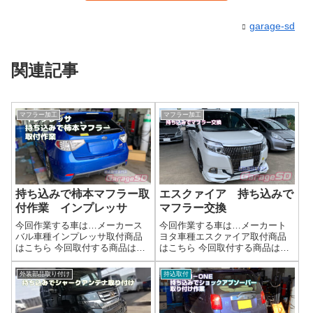
garage-sd
関連記事
マフラー加工
マフラー加工
持ち込みで柿本マフラー取
エスクァイア 持ち込みで
付作業 インプレッサ
マフラー交換
今回作業する車は…メーカース
今回作業する車は…メーカート
バル車種インプレッサ取付商品
ヨタ車種エスクァイア取付商品
はこちら 今回取付する商品は…
はこちら 今回取付する商品は…
柿本マフラー作業写真マフラー
ガナドールの中古マフラーです
持ち込み時の注意点マフラー持
作業写真今回は加工はなかった
外装部品取り付け
持込取付
ち込み時の注意点交換マフラー
ですが、出口に合わせてカット
の部品は揃っているかガスケッ
なども対応しますマフラー持ち
トは新品で用意してあるか曲が
込み時の注意点マフラー持ち込