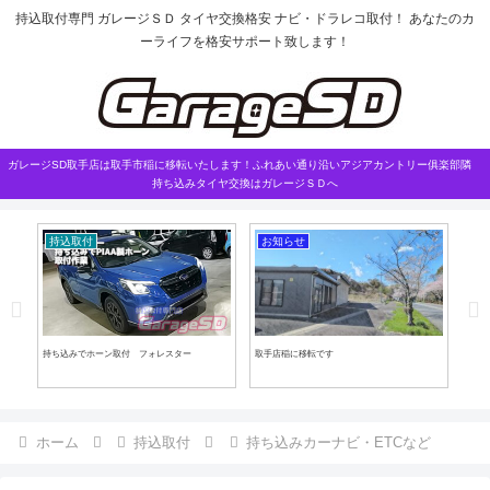
持込取付専門 ガレージＳＤ タイヤ交換格安 ナビ・ドラレコ取付！ あなたのカ
ーライフを格安サポート致します！
ガレージSD取手店は取手市稲に移転いたします！ふれあい通り沿いアジアカントリー俱楽部隣
持ち込みタイヤ交換はガレージＳＤへ
持込取付
お知らせ
マ
持ち込みでホーン取付 フォレスター
取手店稲に移転です
ラン
ホーム
持込取付
持ち込みカーナビ・ETCなど