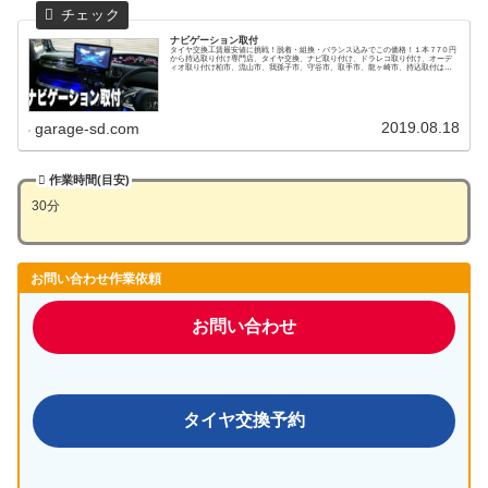
ナビゲーション取付
タイヤ交換工賃最安値に挑戦！脱着・組換・バランス込みでこの価格！１本７7０円
から持込取り付け専門店、タイヤ交換、ナビ取り付け、ドラレコ取り付け、オーデ
ィオ取り付け柏市、流山市、我孫子市、守谷市、取手市、龍ヶ崎市、持込取付はガ
レージＳＤへ
2019.08.18
garage-sd.com
作業時間(目安)
30分
お問い合わせ作業依頼
お問い合わせ
タイヤ交換予約