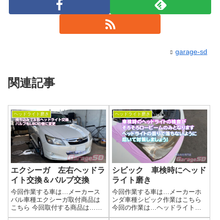
garage-sd
関連記事
ヘッドライト磨き
ヘッドライト磨き
エクシーガ 左右ヘッドラ
シビック 車検時にヘッド
イト交換＆バルブ交換
ライト磨き
今回作業する車は…メーカース
今回作業する車は…メーカーホ
バル車種エクシーガ取付商品は
ンダ車種シビック作業はこちら
こちら 今回取付する商品は…純
今回の作業は…ヘッドライト磨
正ヘッドライト中古品 HID屋の
きくすんで劣化してしまったヘ