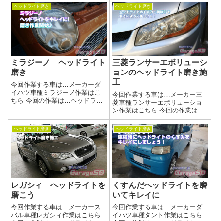
新品LEDバルブｗもともと黄ば
ッドライトを磨きあげましょう
ヘッドライト磨き
ヘッドライト磨き
みがあったのが気になったのか
(^^)/作業写真作業中の画像が無い
中古品の状態の良い物を持ち込
のですが・・・すいません(-_-;)
みです作業写真純正ヘッドライ
野田陸運局がそろそろロービ...
トなので...
ミラジーノ ヘッドライト
三菱ランサーエボリューシ
磨き
ョンのヘッドライト磨き施
工
今回作業する車は…メーカーダ
イハツ車種ミラジーノ作業はこ
今回作業する車は…メーカー三
ちら 今回の作業は…ヘッドライ
菱車種ランサーエボリューショ
ト磨きくすんで劣化してしまっ
ン作業はこちら 今回の作業は…
たヘッドライトを磨きあげまし
ヘッドライト磨きくすんで劣化
ょう(^^)/作業写真バッチリ綺麗に
してしまったヘッドライトを磨
ヘッドライト磨き
ヘッドライト磨き
なりました(^_-)-☆ヘッドライト
きあげましょう(^^)/作業写真バッ
磨きの工程当店施工事例ヘッ...
チリ綺麗になりました(^_-)-☆ヘ
ッドライト磨きの工程当店施...
レガシィ ヘッドライトを
くすんだヘッドライトを磨
磨こう
いてキレイに
今回作業する車は…メーカース
今回作業する車は…メーカーダ
バル車種レガシィ作業はこちら
イハツ車種タント作業はこちら