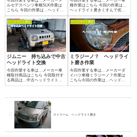
今回作業する車は…メーカーメ
今回作業する車は…メーカー車
ルセデスベンツ車種SLK作業は
種作業はこちら 今回の作業は…
こちら 今回の作業は…ヘッドラ
ヘッドライト磨きくすんで劣化
イト磨きくすんで劣化してしま
してしまったヘッドライトを磨
ったヘッドライトを磨きあげま
きあげましょう！作業写真バッ
ヘッドライト磨き
ヘッドライト磨き
しょう(^^)/作業写真今回の作業
チリ綺麗になりました(^_-)-☆ヘ
は、ドイツ車あるあるなんです
ッドライト磨きの工程当店施工
がキレイに見えるヘッドライト
事例ヘッドライト磨きの施工例
に細か...
ブログ...
ジムニー 持ち込みで中古
ミラジーノ？ ヘッドライ
ヘッドライト交換
ト磨き作業
今回作業する車は…メーカー車
今回作業する車は…メーカーダ
種取付商品はこちら 今回取付す
イハツ車種ミラジーノ？作業は
る商品は…中古ヘッドライト作
こちら今回の作業は…ヘッドラ
業写真曇りが気になっての交換
イト磨きくすんで劣化してしま
だったみたいですが、まだまだ
ったヘッドライトを磨きあげま
キレイになる余地はあります
しょう(^^)/作業写真バッチリ綺麗
ね。当店ではヘッドライト磨き
になりました(^_-)-☆ヘッドライ
作業を行っていますので、そち
トの黄ばみ、諦めていません
らを提案させてい...
か...
ストリーム ヘッドライト磨き