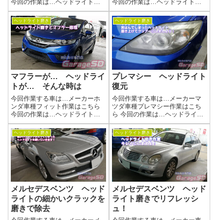
今回の作業は…ヘッドライト磨
今回の作業は…ヘッドライト磨
きくすんで劣化してしまったヘ
きくすんで劣化してしまったヘ
ッドライトを磨きあげましょう
ッドライトを磨きあげましょう
ヘッドライト磨き
ヘッドライト磨き
(^^)/作業写真バッチリ綺麗になり
(^^)/延期されたみたいですが、ヘ
ました(^_-)-☆ヘッドライトの黄
ッドライトの車検時検査が厳し
ばみ、諦めていませんか？ク...
くなります。車両の年式で変わ
ります...
マフラーが… ヘッドライ
プレマシー ヘッドライト
トが… そんな時は
復元
今回作業する車は…メーカーホ
今回作業する車は…メーカーマ
ンダ車種フィット作業はこちら
ツダ車種プレマシー作業はこち
今回の作業は…ヘッドライト磨
ら 今回の作業は…ヘッドライト
きとマフラー修理くすんで劣化
磨きくすんで劣化してしまった
してしまったヘッドライトを磨
ヘッドライトを磨きあげましょ
ヘッドライト磨き
ヘッドライト磨き
きあげましょう(^^)/あと、折れて
う(^^)/作業写真バッチリ綺麗にな
しまったマフラー修理です作業
りました(^_-)-☆ヘッドライト磨
写真バッチリ綺麗になりました
きの工程当店施工事例ヘッド...
(^_...
メルセデスベンツ ヘッド
メルセデスベンツ ヘッド
ライトの細かいクラックを
ライト磨きでリフレッシ
磨きで除去
ュ！