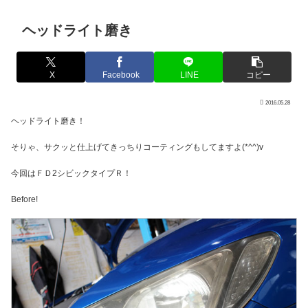
ヘッドライト磨き
X
Facebook
LINE
コピー
2016.05.28
ヘッドライト磨き！
そりゃ、サクッと仕上げてきっちりコーティングもしてますよ(*^^)v
今回はＦＤ2シビックタイプＲ！
Before!