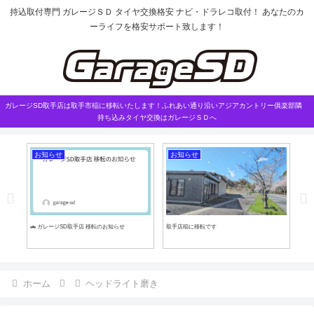
持込取付専門 ガレージＳＤ タイヤ交換格安 ナビ・ドラレコ取付！ あなたのカ
ーライフを格安サポート致します！
ガレージSD取手店は取手市稲に移転いたします！ふれあい通り沿いアジアカントリー俱楽部隣
持ち込みタイヤ交換はガレージＳＤへ
お知らせ
お知らせ
外
🚗 ガレージSD取手店 移転のお知らせ
取手店稲に移転です
クラ
ホーム
ヘッドライト磨き