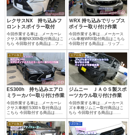
レクサスNX 持ち込みフ
ＷRX 持ち込みでリップス
ロントスポイラー取付
ポイラー取り付け作業
今回作業する車は…メーカーレ
今回作業する車は…メーカース
クサス車種NX300h取付商品はこ
バル車種WRX取付商品はこちら
ちら 今回取付する商品は…フロ
今回取付する商品は…リップス
ントスポイラー 社外品かな？
ポイラー社外品ですかね(^^)/作業
作業写真取り付け完了です。新
写真今回はブラックでした同色
エアロ加工
エアロ加工
品の場合はサクッと取り付けで
ペイントなども当店で可能です
きますが中古品の場合は部品が
ので、ご相談ください(^^)/作業完
揃ってなかったり、両面テープ
了エアロ取り付けなどもガ...
の貼り直...
ES300h 持ち込みエアロ
ジムニー ＪＡＯＳ製スポ
ミラーカバー取り付け作業
ーツカウル取り付け作業
今回作業する車は…メーカーレ
今回作業する車は…メーカース
クサス車種ES300ｈ取付商品は
ズキ車種ジムニー取付商品はこ
こちら 今回取付する商品は…
ちら 今回取付する商品は…
TRD製 エアロダイナミクスミ
JAOS リアスポーツカウル作業
ラーカバー作業写真取り付け完
写真ランプ類はすべて外れた状
エアロ加工
LED加工
了～作業完了持ち込みでエアロ
態なので、取り付けていきま
ミラー取付はガレージＳＤにお
す。バックカメラ用の取付穴が