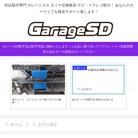
持込取付専門 ガレージＳＤ タイヤ交換格安 ナビ・ドラレコ取付！ あなたのカ
ーライフを格安サポート致します！
ガレージSD取手店は取手市稲に移転いたします！ふれあい通り沿いアジアカントリー俱楽部隣
持ち込みタイヤ交換はガレージＳＤへ
外装部品取り付け
お知らせ
P
90マークⅡ オイルクーラー取り付けで大惨
🚗 ガレージSD取手店 移転のお知らせ
ノー
事！？
ホーム
エアロ加工