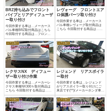
BRZ持ち込みでフロント
レヴォーグ フロントエア
パイプとリアディフューザ
ロ保護パーツ取り付け
ー取り付け
今回作業する車は…メーカース
バル車種レヴォーグ取付商品は
今回作業する車は…メーカース
こちら 今回取付する商品は…
バル車種BRZ取付商品はこちら
SUBARU(スバル) 純正部品 レ
今回取付する商品は…フロント
ヴォーグSTIスカートリップ
パイプ リアディフューザーデ
ST960204S292純正の部品設定が
ィフューザーは中古品ですね。
エアロ加工
エアロ加工
あるので、純正品です。作業写
中古のエアロ部品は両面テープ
真純正品なのでそれはキ...
をしっかり剥がして持ってきて
下さいね。工賃の節約になりま
す。当店で剥...
レクサスNX ディフュー
レジェンド リアスポイラ
ザー取り付け作業
ー取付
今回作業する車は…メーカーレ
今回作業する車は…レジェンド
クサス車種NX300ｈ取付商品は
がリアスポイラー取り付けにご
こちら 今回取付する商品は…リ
来店です(^^)/メーカーホンダ車種
アバンパーディフューザー作業
レジェンド取付商品はこちら 今
写真作業完了エアロ取り付けも
回取付する商品は…リアスポイ
エアロ加工
エアロ加工
ご相談ください(^^)/もちろん塗装
ラー作業写真持ち込みでの対応
も可能ですよ！作業時間(目安)2
もしますよ！直送も可能です(^^)/
時間
あとがきエアロ取り付けもガ...