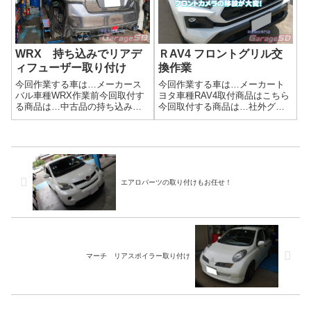
任せください(^^)/作業時間(目
あるので、そこにバックカメラ
安)...
を設置。ジムニー...
WRX 持ち込みでリアデ
ＲAV4 フロントグリル交
ィフューザー取り付け
換作業
今回作業する車は…メーカース
今回作業する車は…メーカート
バル車種WRX作業前今回取付す
ヨタ車種RAV4取付商品はこちら
る商品は…中古品の持ち込みで
今回取付する商品は…社外グリ
す作業後中古品の持ち込みだ
ルですね社外グリルと言っても
と、部品が揃っているかが肝で
LEDが付いているタイプやら無
す( ﾟДﾟ)作業完了バッチリ取り付
いのやら色々あります。作業写
けできました(^^)/エアロ関係の取
真バンパーを取り外して移植作
り付けはガレージＳＤにお任
業です('ω')ノここでよくある問
せ...
題...
エアロパーツの取り付けもお任せ！
マーチ リアスポイラー取り付け