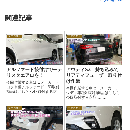
関連記事
エアロ加工
エアロ加工
アルファード後付けでモデ
アウディS3 持ち込みで
リスタエアロを！
リアディフューザー取り付
け作業
今回作業する車は…メーカート
ヨタ車種アルファード 30取付
今回作業する車は…メーカーア
商品はこちら 今回取付する商品
ウディ車種S3取付商品はこちら
は…モデリスタエアロ SCパッ
今回取付する商品は…
ケージ用これかな？ モデリス
Flowdesigns(海外製) リヤディ
タエアロはキットで販売なの
フューザー説明書があります
エアロ加工
エアロ加工
で、部分的に買えないのが…今
が、簡素です…汗作業写真リア
回の方は、マフラー以外全て揃
ディフューザーなどは、製造メ
えて持ち込み...
ーカーによって取り付け難易度
が全然違...