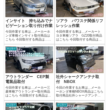
選ばれた 持ち込みパーツ を使っ
ホーンがある場所に取り付けま
た外装...
す...
インサイト 持ち込みでナ
ソアラ パワステ関係リフ
ビゲーション取り付け作業
レッシュ作業
今回作業する車は…メーカーホ
今回作業する車は…メーカート
ンダ車種インサイト取付商品は
ヨタ車種ソアラ GZ20取付商品
こちら 今回取付する商品は…
はこちら 今回取付する商品は…
MDV-M809HD作業完了持ち込み
純正部品が出ないので、汎用品
でナビゲーション取り付け作業
で対応します作業写真年代物の
持込取付
外装部品取り付け
はガレージＳＤにお任せくださ
お車なので、出ない部品も多数
い(^^)/作業時間(目安)２時間
あります(/ω＼)汎用品で対応でき
る所はやっていかないとダメで
すね...
アウトランダー CEP製
社外シャークアンテナ取
電装品取付
付 NBOX
今回作業する車は…メーカー三
今回の作業するお車は…メーカ
菱車種アウトランダー取付商品
ーホンダ車種NBOX商品はこちら
はこちら 今回取付する商品は…
取付商品社外シャークアンテナ
CEP製 アイドリングストップ
完了画像簡単な作業でもご安心
キャンセルキット オートブレ
ください('ω')ノ なんでも相談に
持込取付
持込取付
ーキホールドキット作業写真配
のりますよ～！🚗 外装ドレスア