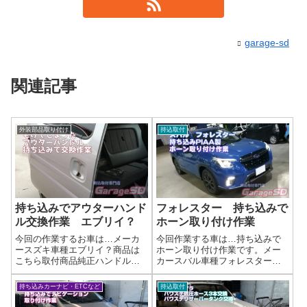
garage-sd
関連記事
外装部品取り付け
持込取付
持ち込みでアウターハンド
フォレスター 持ち込みで
ル交換作業 エブリイ？
ホーン取り付け作業
今回の作業するお車は…メーカ
今回作業する車は…持ち込みで
ースズキ車種エブリイ？商品は
ホーン取り付け作業です。メー
こちら取付商品純正ハンドル完
カースバル車種フォレスター取
了画像純正なので、交換すれば
付商品はこちら 今回取付する商
完了('ω')ノ🚗 外装ドレスアッ
品は…PIAA製 SPORTS HORN
持ち込みカーナビ・ETCなど
持込取付
プ・持ち込みパーツ施工のご案
取り付けハーネスもお持ち込み
内当店では、お客様がご自身で
です。作業写真基本的には純正