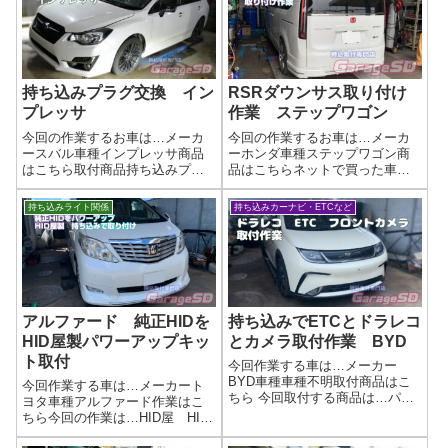
線加工で完了です作業完了持ち
ップ・持ち込みパーツ施工のご
込みで電装品取付はガレージＳ
案内当店では、お客様がご自身
Ｄにお任せく...
で...
持ち込みプラグ交換 イン
RSRダウンサス取り付け
プレッサ
作業 ステップワゴン
今回の作業するお車は…メーカ
今回の作業するお車は…メーカ
ースバル車種インプレッサ商品
ーホンダ車種ステップワゴン商
はこちら取付商品持ち込みプラ
品はこちらネットで買った車高
グ交換 NGK Premium RX作
調、持ち込み取り付けOK！理想
業完了プラグ交換とは？スパー
の足回りを手軽に実現しません
持ち込みライト関係
持ち込みカーナビ・ETCなど
クプラグを交換することで、車
か？「せっかく手に入れた車高
のパフォーマンスや安全性が大
調キット、取り付けはプロに任
きく向上します。以下にその主
せたい！」 当店なら、お客様が
なメリ...
ご用意した車...
アルファード 純正HIDを
持ち込みでETCとドラレコ
HID屋製パワーアップキッ
とカメラ取付作業 BYD
ト取付
今回作業する車は…メーカー
BYD車種車種不明取付商品はこ
今回作業する車は…メーカート
ちら 今回取付する商品は…パナ
ヨタ車種アルファード作業はこ
ソニック ETC CY-ET926Dその
ちら今回の作業は…HID屋 HID
他:ドライブレコーダー フロン
パワーアップキット作業写真純
トカメラ作業写真📢 持ち込み