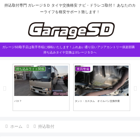
持込取付専門 ガレージＳＤ タイヤ交換格安 ナビ・ドラレコ取付！ あなたのカ
ーライフを格安サポート致します！
ガレージSD取手店は取手市稲に移転いたします！ふれあい通り沿いアジアカントリー俱楽部隣
持ち込みタイヤ交換はガレージＳＤへ
持ち込みライト関係
車両整備
こ
バス？
タント・カスタム オイルパン交換作業
タイ
ホーム
持込取付