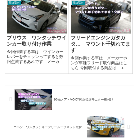
正バラストを交換するにはｊヘ
持込取付
持込取付
OK！ドライブレコーダー取り付
ッドライトを取り外す必要があ
けサービス🚗持ち込みドライ...
りますね。【劇的進化！】夜間
ドライブが劇的に変わる！HID・
LED...
プリウス ワンタッチウイ
フリードエンジンガタガ
ンカー取り付け作業
タ… マウント千切れてま
す
今回作業する車は…ウインカー
レバーをチョッンってすると数
今回作業する車は…メーカーホ
回点滅するあれです…メーカー
ンダ車種フリード取付商品はこ
トヨタ車種プリウス取付商品は
ちら 今回取付する商品は…エン
こちら 今回取付する商品は…
ジンマウントが千切れて完全に
Amazonとかで検索すると出てき
分離してしまってました…これ
ますよ！付いている車に一度乗
だけひどい状態だとエンジンが
ってしまうと無いと不便に感じ
揺れてしまってパワーも伝わな
るやつです...
いし振動も凄かったでしょう
ね…((+_+)...
90系ノア・VOXY純正後席モニター後付け
コペン ワンタッチキーフリールーフキット取付