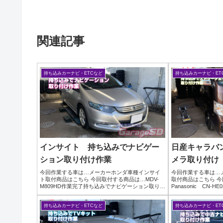
関連記事
持ち込みカーナビ・ETCなど
持ち込みカーナビ・ET
インサイト 持ち込みでナビゲー
日産キャラバ
ション取り付け作業
メラ取り付け
今回作業する車は…メーカーホンダ車種インサイ
今回作業する車は…
ト取付商品はこちら 今回取付する商品は…MDV-
取付商品はこちら 
M809HD作業完了持ち込みでナビゲーション取り付
Panasonic CN-H
け作業はガレージＳＤにお任せください(^^)/作業時
最近はディスプレイ
間(目安)２時間
いるのであまりナビ
持ち込みカーナビ・ETCなど
持ち込みカーナビ・ET
ッ...