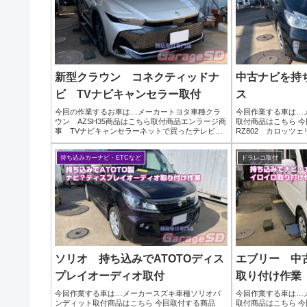
新型クラウン コネクティッドナ
中古ナビを持
ビ TVナビキャンセラー取付
ス
今回の作業するお車は…メーカートヨタ車種クラ
今回作業する車は…
ウン AZSH35商品はこちら取付商品エンラージ商
取付商品はこちら 今
事 TVナビキャンセラーネットで買ったテレビキ
RZ802 カロッツ
ャンセラー・テレビキット取り付けでお困りなら
メラは汎用品作業写
「テレビキット、取り付けはプロに任せたい！」
ンがパネル違いなの
持ち込みカーナビ・ETCなど
ドラレコ取付
当店なら、...
す。バックカメ...
ソリオ 持ち込みでATOTOディス
エブリー 中
プレイオーディオ取付
取り付け作業
今回作業する車は…メーカースズキ車種ソリオバ
今回作業する車は…
ンディット取付商品はこちら 今回取付する商品
取付商品はこちら 今