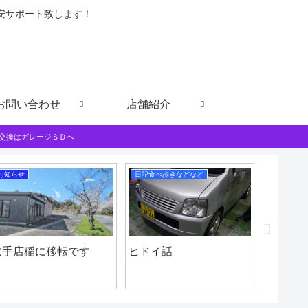
格安サポート致します！
お問い合わせ
店舗紹介
交換はガレージＳＤへ
お知らせ
日記食べ歩きなどなど
ガラスフィ
取手店稲に移転です
ヒドイ話
ダイハ
５面に
施工