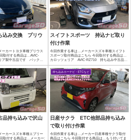
ち込み交換 プリウ
スイフトスポーツ 持込ナビ取り
付け作業
メーカートヨタ車種プリウス
今回作業する車は…メーカースズキ車種スイフト
回取付する商品は…AVIC-
スポーツ取付商品はこちら 今回取付する商品は…
ェリア製中古品です バックカ
カロッツェリア AVIC-RZ710 持ち込み中古品で
真今回は元々のナビゲーショ
すキレイに配線類もまとめてあるので、作業しや
で、パネルも交換になりま
すいですｗ配線がまとめて段ボールにつっこんで
持ち込みカーナビ・ETCなど
あったり...
古品持ち込みで沢山
日産サクラ ETC他部品持ち込み
で取り付け作業
メーカースズキ車種エブリー
今回作業する車は…メーカー日産車種サクラ取付
回取付する商品は…メーカー:
商品はこちら 今回取付する商品は…もう付いてま