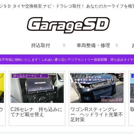
ジＳＤ タイヤ交換格安 ナビ・ドラレコ取付！ あなたのカーライフを
持込取付
車両整備・修理
は取手市稲に移転いたします！ふれあい通り沿いアジアカントリー俱楽部隣 持ち込みタイヤ
持ち込みカーナビ・ETCなど
これダメ
ウ
C26セレナ 持ち込みに
ワゴンRスティングレ
てナビ載せ替え
ー ヘッドライト光量不
足対策