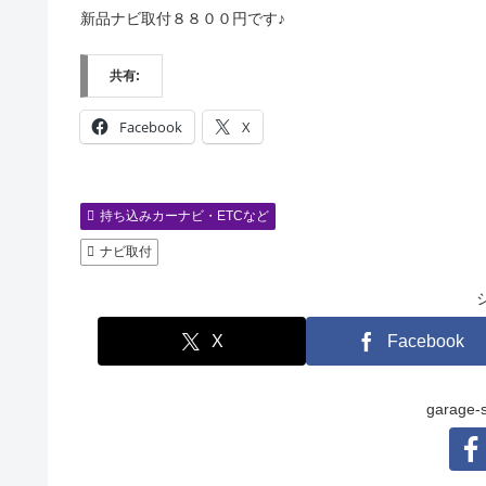
新品ナビ取付８８００円です♪
共有:
Facebook
X
持ち込みカーナビ・ETCなど
ナビ取付
X
Facebook
garag