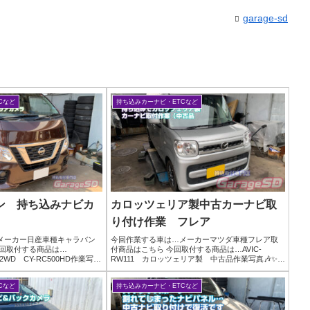
garage-sd
Cなど
持ち込みカーナビ・ETCなど
ン 持ち込みナビカ
カロッツェリア製中古カーナビ取
り付け作業 フレア
メーカー日産車種キャラバン
今回作業する車は…メーカーマツダ車種フレア取
今回取付する商品は…
付商品はこちら 今回取付する商品は…AVIC-
E02WD CY-RC500HD作業写真
RW111 カロッツェリア製 中古品作業写真🎶✨**
オーディオが純正で流行って
ナビ持ち込み大歓迎！**✨🎶他店で断られた取り付
取付作業は無いんですが…バ
けも…もしかしたらウチならできるかも⁉🚗 あなた
Cなど
持ち込みカーナビ・ETCなど
の...