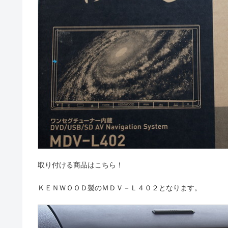
取り付ける商品はこちら！
ＫＥＮＷＯＯＤ製のＭＤＶ－Ｌ４０２となります。