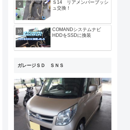
Ｓ14 リアメンバーブッシ
ュ交換！
COMANDシステムナビ
HDDをSSDに換装
ガレージＳＤ ＳＮＳ