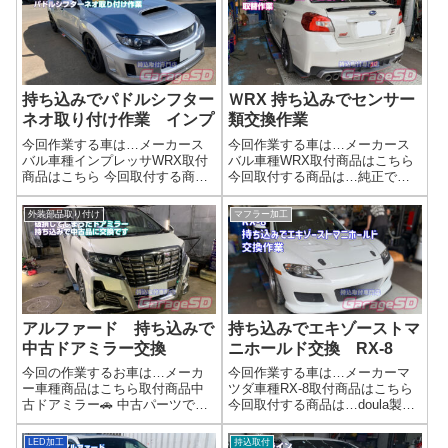
でスッキリ取り付け！ネット...
感じです(^_-)-☆作業完了バッテ
リー廃棄は無料です持ち込み
バ...
持ち込みでパドルシフター
ＷRX 持ち込みでセンサー
ネオ取り付け作業 インプ
類交換作業
今回作業する車は…メーカース
今回作業する車は…メーカース
バル車種インプレッサWRX取付
バル車種WRX取付商品はこちら
商品はこちら 今回取付する商品
今回取付する商品は…純正でも
は…ワークスベル製 パドルシ
社外品でもOKですよ～ご自分で
フターネオ作業写真カーボン調
用意すると格安で手に入る場合
外装部品取り付け
マフラー加工
になってとってもレーシーに(^^)/
もあります作業写真リフトがあ
作業完了モータースポーツ部品
れば、簡単です作業完了持ち込
の取り付けもガレージＳＤにお
み商品の取付はガレージＳＤに
任せ...
お任せくだ...
アルファード 持ち込みで
持ち込みでエキゾーストマ
中古ドアミラー交換
ニホールド交換 RX-8
今回の作業するお車は…メーカ
今回作業する車は…メーカーマ
ー車種商品はこちら取付商品中
ツダ車種RX-8取付商品はこちら
古ドアミラー🚗 中古パーツで賢
今回取付する商品は…doula製
く修理！外装リペアサービス受
新品マニホールド作業写真マフ
付中「ちょっとぶつけちゃっ
ラー持ち込み時の注意点マフラ
LED加工
持込取付