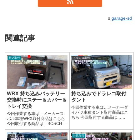
garage-sd
関連記事
持込取付
ドラレコ取付
WRX 持ち込みバッテリー
持ち込みでドラレコ取付
交換時にステー＆カバー＆
タント
トレイ交換
今回作業する車は…メーカーダ
イハツ車種タント取付商品はこ
今回作業する車は…メーカース
ちら 今回取付する商品は…
バル車種WRX取付商品はこちら
higashi Hdr-w100L作業写真📢
今回取付する商品は…BOSCH
持ち込みOK！ドライブレコーダ
バッテリーと純正部品のカバー
ー取り付けサービス🚗持ち込み
＆トレイ＆ステー作業写真バッ
内装
持込取付
ドライブレコーダー、プロの技
テリー周りも新調されて、いい