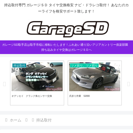
持込取付専門 ガレージＳＤ タイヤ交換格安 ナビ・ドラレコ取付！ あなたのカ
ーライフを格安サポート致します！
ガレージSD取手店は取手市稲に移転いたします！ふれあい通り沿いアジアカントリー俱楽部隣
持ち込みタイヤ交換はガレージＳＤへ
持込取付
ツメ折り、ツメ切り
外
交換
オデッセイ クランク角センサー交換
爪折り作業 S2000
持ち
ホーム
持込取付