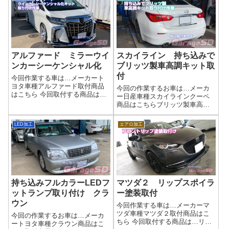
た…」「中古で買ったけど見た
ー持ち込み時の注意点交換マフ
目が気になる」そんなあなたに
ラーの部品は揃っているかガス
おすすめ！バンパー・フェンダ
ケットは新品で用意してあるか
ー・ライト類など...
曲が...
アルファード ミラーウイ
スカイライン 持ち込みで
ンカーシーケンシャル化
ブリッツ製車高調キット取
付
今回作業する車は…メーカート
ヨタ車種アルファード取付商品
今回の作業するお車は…メーカ
はこちら 今回取付する商品は…
ー日産車種スカイラインクーペ
Lighting style smart 流れるミラ
商品はこちらブリッツ製車高調
ーウインカーミラー部分のウイ
キットネットで買った車高調、
ンカーは流れないので、こちら
持ち込み取り付けOK！理想の足
LED加工
エアロ加工
のキットで流れるウインカー
回りを手軽に実現しませんか？
に！作業写真車検対応...
「せっかく手に入れた車高調キ
ット、取り付けはプロに任せた
い！」 当店な...
持ち込みフルカラーLEDフ
マツダ２ リップスポイラ
ットランプ取り付け クラ
ー塗装取付
ウン
今回作業する車は…メーカーマ
ツダ車種マツダ２取付商品はこ
今回の作業するお車は…メーカ
ちら 今回取付する商品は…リッ
ートヨタ車種クラウン商品はこ