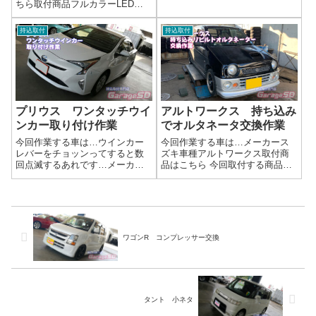
プスポイラー作業写真持ち込み
ちら取付商品フルカラーLEDフ
での塗装取り付けもお受けいた
ットランプキット CEP製完了
します。作業完了鈑金塗装やエ
画像華やかに(^_-)-☆🚗 外装ドレ
持込取付
持込取付
アロパーツ塗装などもガレージ
スアップ・持ち込みパーツ施工
ＳＤにお任せください(^^)/作業時
のご案内当店では、お客様がご
間(目...
自身で選ばれた 持ち込みパー
ツ...
プリウス ワンタッチウイ
アルトワークス 持ち込み
ンカー取り付け作業
でオルタネータ交換作業
今回作業する車は…ウインカー
今回作業する車は…メーカース
レバーをチョッンってすると数
ズキ車種アルトワークス取付商
回点滅するあれです…メーカー
品はこちら 今回取付する商品
トヨタ車種プリウス取付商品は
は…ジャパンリビルト オルタ
こちら 今回取付する商品は…
ネーター作業写真取り外したコ
Amazonとかで検索すると出てき
アは返却する必要があるので、
ますよ！付いている車に一度乗
箱に入れて送ってしまいましょ
ってしまうと無いと不便に感じ
う～返信用の送付状はリビルト
るやつです...
オルタネーターと...
ワゴンR コンプレッサー交換
タント 小ネタ