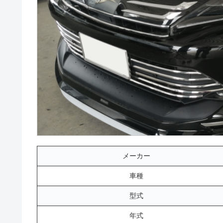
メーカー
車種
型式
年式