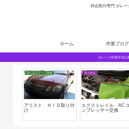
持込取付専門 ガレー
ホーム
作業ブログ
ガレージSD取手店
持ち込みライト関係
車両整備
ち込みに
アリスト ＨＩＤ取り付
エクストレイル AC
け
ンプレッサー交換