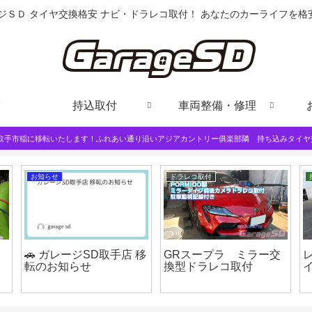
ジＳＤ タイヤ交換格安 ナビ・ドラレコ取付！ あなたのカーライフを
持込取付
車両整備・修理
は取手市稲に移転いたします！ふれあい通り沿いアジアカントリー俱楽部隣 持ち込みタイヤ
お知らせ
ドラレコ取付
コ
🚗 ガレージSD取手店 移
GRスープラ ミラー交
転のお知らせ
換型ドラレコ取付