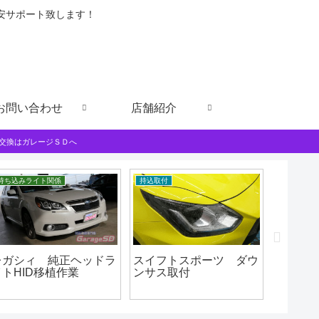
格安サポート致します！
お問い合わせ
店舗紹介
交換はガレージＳＤへ
持ち込みライト関係
持込取付
これダメ
レガシィ 純正ヘッドラ
スイフトスポーツ ダウ
これダ
イトHID移植作業
ンサス取付
ント