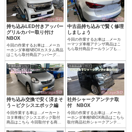
賢く修理！外装リペアサービス
る場合は買ってしまった方が吉
受付中「ちょっとぶつけちゃっ
です。フォグレンズの磨きはバ
た…」「中古で...
ンパーから外し...
持ち込みLED付きアッパー
中古品持ち込みで賢く修理
グリルカバー取り付け
しましょう
NBOX
今回の作業するお車は…メーカ
ーマツダ車種アテンザ商品はこ
今回の作業するお車は…メーカ
ちら取付商品テールランプもち
ーホンダ車種NBOXカスタム商品
ろん中古品です(^^)/ディーラー様
はこちら取付商品アッパーグリ
だと新品に交換されちゃいます
ルカバー LED付き完了画像
からね🚗 中古パーツで賢く修
SUVっぽくなりましたね( ﾟДﾟ)🚗
外装部品取り付け
外装部品取り付け
理！外装リペアサービス受付中
外装ドレスアップ・持ち込みパ
「ちょっとぶつけちゃった…」
ーツ施工のご案内当店では、お
「中古で...
客様がご自身で選ばれた 持ち...
持ち込み交換で安く済まそ
社外シャークアンテナ取
う～ピクシスエポック編
付 NBOX
今回作業する車は…メーカート
今回の作業するお車は…メーカ
ヨタ車種ピクシスエポック取付
ーホンダ車種NBOX商品はこちら
商品はこちら 今回取付する商品
取付商品社外シャークアンテナ
は…リアバンパー実は純正形状
完了画像簡単な作業でもご安心
の社外品とかもあったりします
ください('ω')ノ なんでも相談に