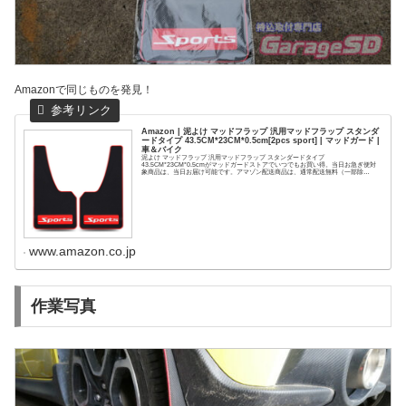
Amazonで同じものを発見！
Amazon | 泥よけ マッドフラップ 汎用マッドフラップ スタンダ
ードタイプ 43.5CM*23CM*0.5cm[2pcs sport] | マッドガード |
車＆バイク
泥よけ マッドフラップ 汎用マッドフラップ スタンダードタイプ
43.5CM*23CM*0.5cmがマッドガードストアでいつでもお買い得。当日お急ぎ便対
象商品は、当日お届け可能です。アマゾン配送商品は、通常配送無料（一部除
く）。
www.amazon.co.jp
作業写真