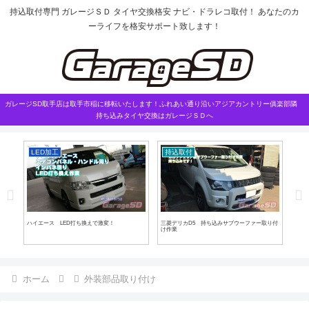
持込取付専門 ガレージＳＤ タイヤ交換格安 ナビ・ドラレコ取付！ あなたのカ
ーライフを格安サポート致します！
ガレージSD取手店は取手市稲に移転いたします！ふれあい通り沿いアジアカントリー俱楽部隣
持ち込みタイヤ交換はガレージＳＤへ
LED加工
持込取付
外
換
ハイエース LED打ち換えで激変！
三菱デリカD5 持ち込みサブウーファー取り付
デリ
け作業
ホーム
外装部品取り付け