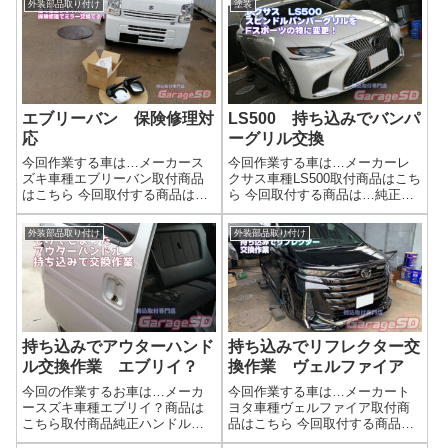
外装部品取り付け
塗装
同色ペイント済みで安く売って
のりますよ～！🚗 外装ドレスア
いる場合があるので、探してみ
ップ・持ち込みパーツ施工のご
ましょう～作業写真移植部品が
案内当店では、お客様がご自身
少なければ、取...
で...
エブリーバン 保険修理対
LS500 持ち込みでバンパ
応
ーグリル交換
今回作業する車は…メーカース
今回作業する車は…メーカーレ
ズキ車種エブリーバン取付商品
クサス車種LS500取付商品はこち
はこちら 今回取付する商品は…
ら 今回取付する商品は…純正
純正ミラー交換保険修理対応で
LS500 Fスポーツのグリルです
す。まずご来店いただいて、お
ね…作業写真レクサスの部品は
外装部品取り付け
外装部品取り付け
預かり作業にならないように部
頑丈に取り付けられています
品注文と保険会社との対応
ね…。外すのがめっちゃ大変で
を…。作業写真配達業者様なの
す。Fスポーツのグリルだとブラ
で、車を止めないよ...
ック...
持ち込みでアウターハンド
持ち込みでリフレクター交
ル交換作業 エブリイ？
換作業 ヴェルファイア
今回の作業するお車は…メーカ
今回作業する車は…メーカート
ースズキ車種エブリイ？商品は
ヨタ車種ヴェルファイア取付商
こちら取付商品純正ハンドル完
品はこちら 今回取付する商品
了画像純正なので、交換すれば
は…メーカー不明 LEDリフレ