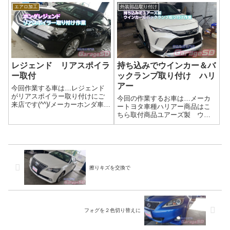
完了('ω')ノ🚗 外装ドレスアッ
クター作業写真作業完了ヴェル
エアロ加工
外装部品取り付け
プ・持ち込みパーツ施工のご案
ファイアのリフレクターを交換
内当店では、お客様がご自身で
すると、見た目の印象がガラッ
選ばれた 持ち込みパーツ を使っ
と変わるだけでなく、安全性や
た外装...
機能性も向上す...
レジェンド リアスポイラ
持ち込みでウインカー＆バ
ー取付
ックランプ取り付け ハリ
アー
今回作業する車は…レジェンド
がリアスポイラー取り付けにご
今回の作業するお車は…メーカ
来店です(^^)/メーカーホンダ車種
ートヨタ車種ハリアー商品はこ
レジェンド取付商品はこちら 今
ちら取付商品ユアーズ製 ウイ
回取付する商品は…リアスポイ
ンカーキット バックランプ完
ラー作業写真持ち込みでの対応
了画像ラゲッジスペースに機能
もしますよ！直送も可能です(^^)/
をON・OFFできるようにスイッ
あとがきエアロ取り付けもガ...
チを取り付けました(^^)/🚗 外装
ドレスアップ・持ち込みパーツ
施工...
擦りキズを交換で
フォグを２色切り替えに