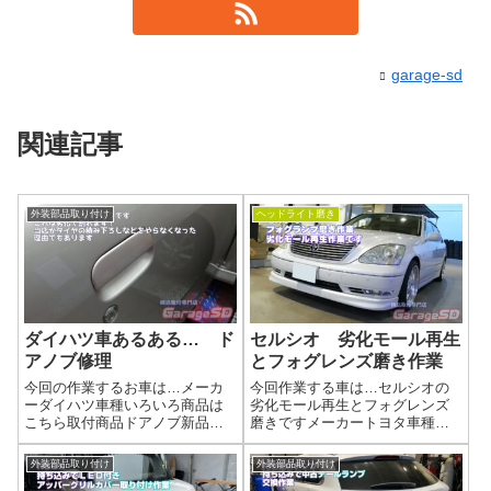
garage-sd
関連記事
外装部品取り付け
ヘッドライト磨き
ダイハツ車あるある… ド
セルシオ 劣化モール再生
アノブ修理
とフォグレンズ磨き作業
今回の作業するお車は…メーカ
今回作業する車は…セルシオの
ーダイハツ車種いろいろ商品は
劣化モール再生とフォグレンズ
こちら取付商品ドアノブ新品
磨きですメーカートヨタ車種セ
純正で安く買えます今回はよく
ルシオ作業はこちら 今回の作業
壊れる部品なので、純正でも格
は…劣化モールの再生とフォグ
外装部品取り付け
外装部品取り付け
安で買えます。🚗 中古パーツで
磨き作業写真純正でモールが出