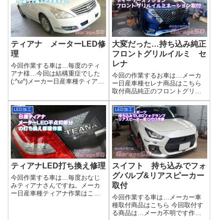
作業写真LED打ち換え作業はLED
(^^)/ いろいろ出てるので商品選
を変えるところまでのバラし作
びが楽しめます♪作業写真内装パ
業が大変...
ネ...
ティアナ メーターLED修
大変だった…持ち込み純正
理
フロントグリルイルミ セ
レナ
今回作業する車は…毎度のティ
アナ様…今回は結構重症でした
今回の作業するお車は…メーカ
(;^ω^)メーカー日産車種ティアナ
ー日産車種セレナ商品はこちら
現状はこちら 現状は…ほぼ全滅
取付商品純正のフロントグリル
です(/ω＼) 夜は真っ暗でしょう
イルミネーションとにかく穴あ
ね…LEDが不点灯になっている
け作業が大変。。。完了画像純
LED加工
LED加工
ので、この時期のLED素子があ
正なので仕上がりはピカイチで
んまり良くないんですかね...
す('ω')ノ🚗 外装ドレスアップ・
持ち込みパーツ施工のご案内当
店では、...
ティアナLED打ち換え修理
スイフト 持ち込みでフォ
グバルブ&リアスピーカー
今回作業する車は…毎度おなじ
取付
みティアナさんですね。メーカ
ー日産車種ティアナ作業はこち
今回作業する車は…メーカー車
ら 今回の作業は…メーターLED
種取付商品はこちら 今回取付す
の打ち換え作業不点灯の部分以
る商品は…メーカ不明です作業
外も切れる可能性があるので、