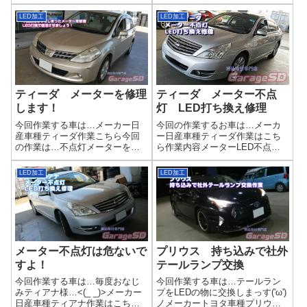
写真画像はないですが、リアス
同色部分は全て打ち換えます。
ピーカーも交換完了です持ち込
作業写真ディーラー様も持ち込
LED加工
LED加工
みフォグランプ取り付け承りま
み修理に来ま...
す！🚗 あなたの車にぴったりの
フォグランプをプロの技術で取
り付けます！...
ティーダ メーターを修理
ティーダ メーター不点
します！
灯 LED打ち換え修理
今回作業する車は…メーカー日
今回の作業するお車は…メーカ
産車種ティーダ作業こちら今回
ー日産車種ティーダ作業はこち
の作業は…不点灯メーターを修
ら作業内容メーターLED不点灯
理しますスピードが点灯不良は
なので、打ち換えで対応します
怖いですね。作業写真拡散タイ
完了画像日○ディーラーからも打
LED加工
LED加工
プなので打ち換えるLEDは少な
ち換え修理がきますので、部品
いですが、不点灯だった色の
がもう出ないのかもしれません
LEDは全て打ち換えます。作業
ね( 一一)はい。違うところが消
完了車両に戻す...
えました...
メーター不点灯は危ないで
プリウス 持ち込みで社外
すよ！
テールランプ交換
今回作業する車は…毎度おなじ
今回作業する車は…テールラン
みティアナ様…<(_ _)>メーカー
プをLEDの物に交換しまっす('ω')
日産車種ティアナ作業はこちら
ノメーカートヨタ車種プリウス