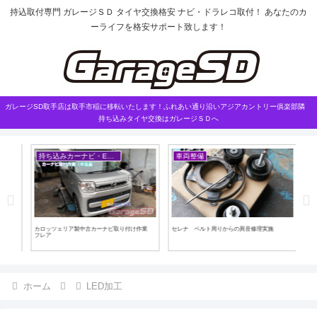
持込取付専門 ガレージＳＤ タイヤ交換格安 ナビ・ドラレコ取付！ あなたのカ
ーライフを格安サポート致します！
ガレージSD取手店は取手市稲に移転いたします！ふれあい通り沿いアジアカントリー俱楽部隣
持ち込みタイヤ交換はガレージＳＤへ
持ち込みカーナビ・ETCなど
車両整備
こ
カロッツェリア製中古カーナビ取り付け作業
セレナ ベルト周りからの異音修理実施
これ
フレア
ホーム
LED加工