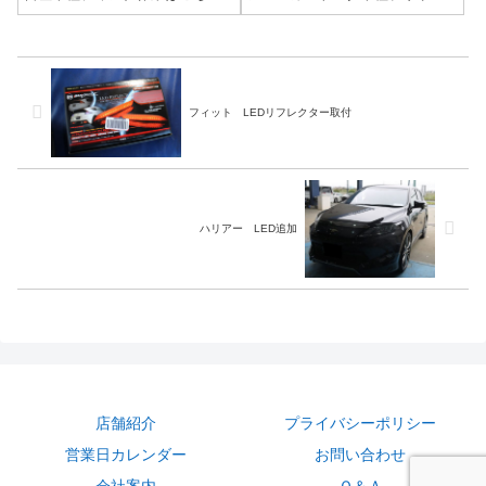
今回の作業は…ご覧の通り不点
取付商品はこちら 今回取付する
灯のメーターを修理していきま
商品は…ちょっとメーカー分か
す！作業写真もう見慣れたこの
らず(/ω＼)作業写真LEDの物に替
基盤…作業完了バッチリ修理完
える場合、消費電力の都合で抵
了です！ティアナのメーター修
抗が必要な場合があります...
理ですが...
フィット LEDリフレクター取付
ハリアー LED追加
店舗紹介
プライバシーポリシー
営業日カレンダー
お問い合わせ
会社案内
Ｑ＆Ａ