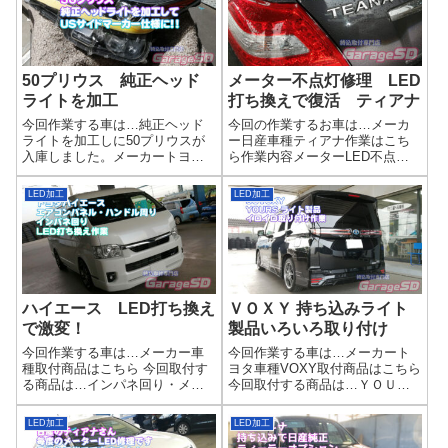
50プリウス 純正ヘッド
メーター不点灯修理 LED
ライトを加工
打ち換えで復活 ティアナ
今回作業する車は…純正ヘッド
今回の作業するお車は…メーカ
ライトを加工しに50プリウスが
ー日産車種ティアナ作業はこち
入庫しました。メーカートヨタ
ら作業内容メーターLED不点灯
車種50プリウス作業はこちら 今
なので、打ち換えで対応します
回の作業は…純正ヘッドライト
完了画像日○ディーラーからも打
LED加工
LED加工
を加工もともと車に搭載されて
ち換え修理がきますので、部品
いる純正ヘッドライトを加工し
がもう出ないのかもしれません
ます。作業写真US仕様では、画
ね( 一一)走行距離もそのままで
像の部分...
バッチリ...
ハイエース LED打ち換え
ＶＯＸＹ 持ち込みライト
で激変！
製品いろいろ取り付け
今回作業する車は…メーカー車
今回作業する車は…メーカート
種取付商品はこちら 今回取付す
ヨタ車種VOXY取付商品はこちら
る商品は…インパネ回り・メー
今回取付する商品は…ＹＯＵＲ
ター周り・エアコンパネル
Ｓ ライト製品バックランプ、
LED打ち換え作業ハイエースは
ウインカーとかですね。ＹＯＵ
LED加工
LED加工
新車でも昔ながらの緑色です…
ＲＳ製品は下記からチェック