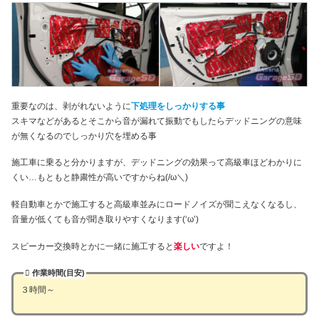
重要なのは、剥がれないように
下処理をしっかりする事
スキマなどがあるとそこから音が漏れて振動でもしたらデッドニングの意味
が無くなるのでしっかり穴を埋める事
施工車に乗ると分かりますが、デッドニングの効果って高級車ほどわかりに
くい…もともと静粛性が高いですからね(/ω＼)
軽自動車とかで施工すると高級車並みにロードノイズが聞こえなくなるし、
音量が低くても音が聞き取りやすくなります(‘ω’)
スピーカー交換時とかに一緒に施工すると
楽しい
ですよ！
作業時間(目安)
３時間～