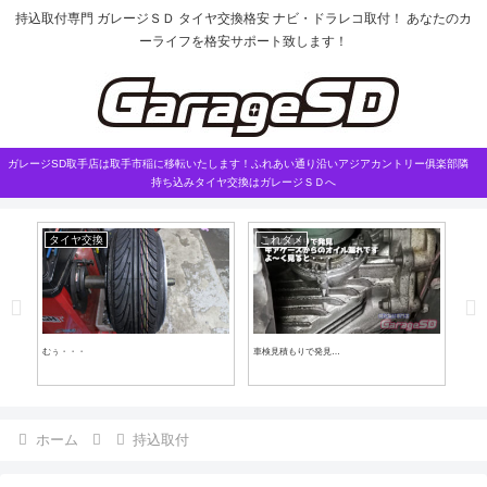
持込取付専門 ガレージＳＤ タイヤ交換格安 ナビ・ドラレコ取付！ あなたのカ
ーライフを格安サポート致します！
ガレージSD取手店は取手市稲に移転いたします！ふれあい通り沿いアジアカントリー俱楽部隣
持ち込みタイヤ交換はガレージＳＤへ
タイヤ交換
これダメ
業で
むぅ・・・
車検見積もりで発見…
クラ
ホーム
持込取付