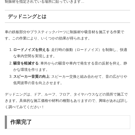
制振材を指定されている場所に貼っていきます…
デッドニングとは
車の鉄板部分やプラスティックパーツに制振材や吸音材を施工する作業で
す。この作業により、いくつかの効果が得られます。
ロードノイズを抑える
: 走行時の振動（ロードノイズ）を制御し、快適
な車内空間を実現します。
騒音を軽減する
: 車外からの騒音や車内で発生する音の反射を抑え、静
かな環境を作ります。
スピーカー音質の向上
: スピーカー交換と組み合わせて、音の広がりや
低周波帯の音を向上させます。
デッドニングは、ドア、ルーフ、フロア、タイヤハウスなどの箇所で施工で
きます。具体的な施工価格や材料の種類もありますので、興味があれば詳し
く調べてみてください！
作業完了