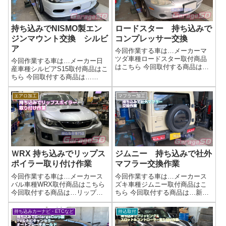
持ち込みでNISMO製エン
ロードスター 持ち込みで
ジンマウント交換 シルビ
コンプレッサー交換
ア
今回作業する車は…メーカーマ
ツダ車種ロードスター取付商品
今回作業する車は…メーカー日
はこちら 今回取付する商品は…
産車種シルビアS15取付商品はこ
リビルトコンプレッサーとベル
ちら 今回取付する商品は…
ト類当店でのエアコンコンプレ
NISMO製 エンジンマウント作
ッサー故障診断はPS134を使っ
業写真ニスモなので、もちろん
エアロ加工
マフラー加工
ての診断になるので、より故障
強化品です当店ではメンバーブ
原因の追究になります。原因が
ッシュの打替え作業も可能です
わかりやす...
よ！作業完了シルビアの整備は
ガレージＳ...
ＷRX 持ち込みでリップス
ジムニー 持ち込みで社外
ポイラー取り付け作業
マフラー交換作業
今回作業する車は…メーカース
今回作業する車は…メーカース
バル車種WRX取付商品はこちら
ズキ車種ジムニー取付商品はこ
今回取付する商品は…リップス
ちら 今回取付する商品は…新
ポイラー社外品ですかね(^^)/作業
品 C.L.LINK マフラー作業写
写真今回はブラックでした同色
真取り付け完了マフラー持ち込
持ち込みカーナビ・ETCなど
持込取付
ペイントなども当店で可能です
み時の注意点マフラー持ち込み
ので、ご相談ください(^^)/作業完
時の注意点交換マフラーの部品