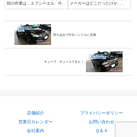
回の作業は…エフシーエル HID
メーカーはどこだったけか…汗
バーナー D2R作業写真バルブ
ネットで買った車高調、持ち込
交換で明るくなりました！ヘッ
み取り付けOK！理想の足回りを
ドライトの曇りも気になるの
手軽に実現しませんか？「せっ
で、次回は磨き作業ですね(^^)/
かく手に入れた車高調キット、
【劇的進化！】夜間ドライブが
取り付けはプロに任せたい！」
劇的に...
当店なら...
持ち込みで中古ハンドルに交換
キューブ キューユできん！
店舗紹介
プライバシーポリシー
営業日カレンダー
お問い合わせ
会社案内
Ｑ＆Ａ