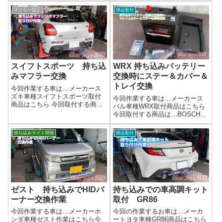
明るいですね！作業完了ヘッド
ー マフラーカッター完了画像
マフラー加工
持込取付
ライトバルブ交換はガレージＳ
リアビューが別の車になりまし
Ｄへ相談ください(*'ω'...
たね！('ω')ノ🚗 外装ドレスアッ
プ・持ち込みパーツ施工のご案
内...
スイフトスポーツ 持ち込
WRX 持ち込みバッテリー
みマフラー交換
交換時にステー＆カバー＆
トレイ交換
今回作業する車は…メーカース
ズキ車種スイフトスポーツ取付
今回作業する車は…メーカース
商品はこちら 今回取付する商品
バル車種WRX取付商品はこちら
は…新品フジツボマフラー作業
今回取付する商品は…BOSCH
写真取り付け作業完了です(^_-)-
バッテリーと純正部品のカバー
☆マフラー持ち込み時の注意点
＆トレイ＆ステー作業写真バッ
持ち込みライト関係
持込取付
マフラー持ち込み時の注意点交
テリー周りも新調されて、いい
換マフラーの部品は揃っている
感じです(^_-)-☆作業完了バッテ
かガス...
リー廃棄は無料です持ち込み
バ...
ゼスト 持ち込みでHIDバ
持ち込みでの車高調キット
ーナー交換作業
取付 GR86
今回作業する車は…メーカーホ
今回の作業するお車は…メーカ
ンダ車種ゼスト作業はこちら今
ートヨタ車種GR86商品はこちら