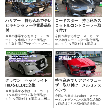
了エアロ取り付けなどもガ...
は揃っているかガスケットは新
品で用意...
ハリアー 持ち込みでテレ
ロードスター 持ち込みス
ビキャンセラー他電装品取
ロットルコントローラー取
付
り付け
今回の作業するお車は…メーカ
今回作業する車は…メーカーマ
ートヨタ車種ハリアー商品はこ
ツダ車種ロードスター取付商品
ちら取付商品TVナビキャンセラ
はこちら 今回取付する商品は…
ーネットで買ったテレビキャン
pivot スロットルコントローラー
セラー・テレビキット取り付け
スロットルコントローラーとい
持ち込みライト関係
外装部品取り付け
でお困りなら「テレビキット、
えば、pivot(^^)/作業写真設置場
取り付けはプロに任せたい！」
所はこちらに…作業完了スロッ
当店なら、お客様がご用意した
トルコントローラーの取...
テレビキット...
クラウン ヘッドライト
持ち込みでリアディフュー
HIDをLEDに交換
ザー取り付け メルセデス
ベンツ
今回作業する車は…メーカート
ヨタ車種クラウン取付商品はこ
今回の作業するお車は…メーカ
ちら 今回取付する商品は…HID
ーメルセデスベンツ車種CLA200
屋のLED D4Sです( ﾟДﾟ)作業写
ｄ商品はこちら取付商品海外製
真LEDなので、パッと点灯して
のやつです リアディフューザ