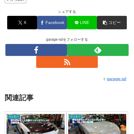
シェアする
X
Facebook
LINE
コピー
garage-sdをフォローする
garage-sd
関連記事
持込取付
持込取付