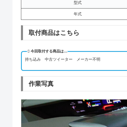
型式
年式
取付商品はこちら
今回取付する商品は…
持ち込み 中古ツイーター メーカー不明
作業写真