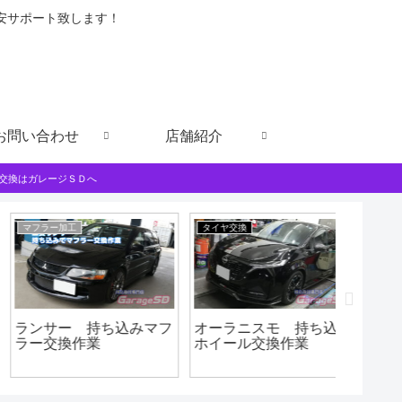
格安サポート致します！
お問い合わせ
店舗紹介
交換はガレージＳＤへ
マフラー加工
タイヤ交換
LED加工
ランサー 持ち込みマフ
オーラニスモ 持ち込み
レヴォー
ラー交換作業
ホイール交換作業
テール