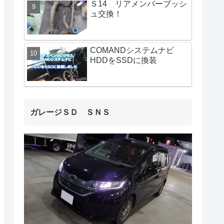
Ｓ14 リアメンバーブッシ
ュ交換！
COMANDシステムナビ
HDDをSSDに換装
ガレージＳＤ ＳＮＳ