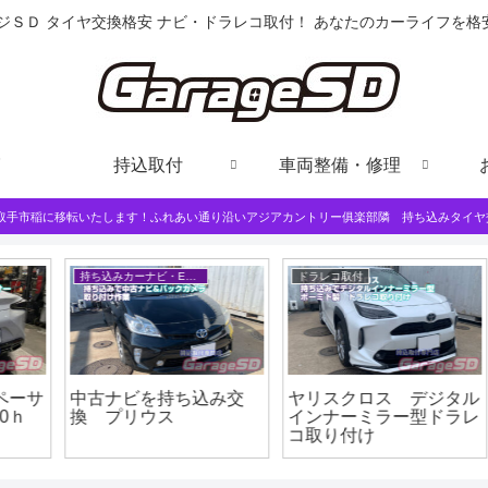
ジＳＤ タイヤ交換格安 ナビ・ドラレコ取付！ あなたのカーライフを
持込取付
車両整備・修理
は取手市稲に移転いたします！ふれあい通り沿いアジアカントリー俱楽部隣 持ち込みタイヤ
持ち込みカーナビ・ETCなど
ドラレコ取付
サ
中古ナビを持ち込み交
ヤリスクロス デジタル
換 プリウス
インナーミラー型ドラレ
コ取り付け