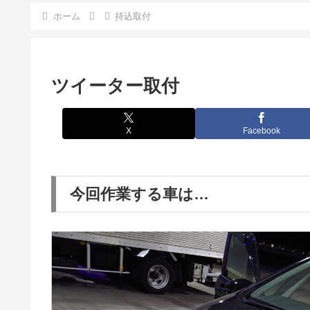
ホーム
持込取付
ツイーター取付
X
Facebook
今回作業する車は…