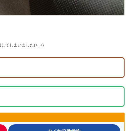
。
てしまいました(+_+)