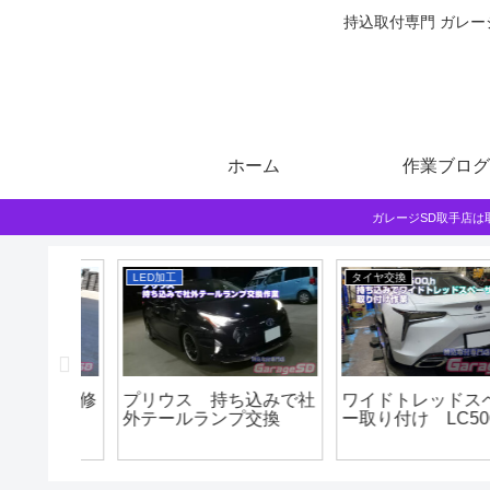
持込取付専門 ガレー
ホーム
作業ブログ
ガレージSD取手店
LED加工
タイヤ交換
ターを修
プリウス 持ち込みで社
ワイドトレッドスペー
外テールランプ交換
ー取り付け LC500ｈ