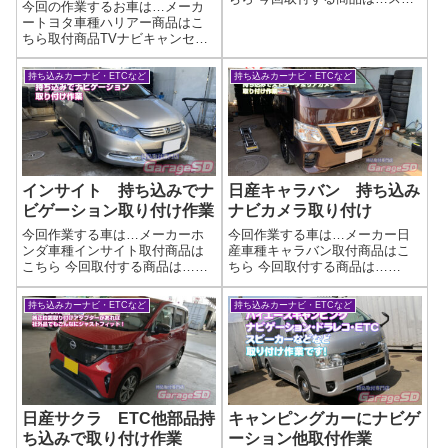
今回の作業するお車は…メーカ
ラーダ ワイドタイプです作業
ートヨタ車種ハリアー商品はこ
写真ナビゲーションが現状つい
ちら取付商品TVナビキャンセラ
ていると、取り外しが必要で
ーネットで買ったテレビキャン
す。フィルムアンテナなどは、
セラー・テレビキット取り付け
再利用できないので中古で使う
持ち込みカーナビ・ETCなど
持ち込みカーナビ・ETCなど
でお困りなら「テレビキット、
場合は新品を買い...
取り付けはプロに任せたい！」
当店なら、お客様がご用意した
テレビキット...
インサイト 持ち込みでナ
日産キャラバン 持ち込み
ビゲーション取り付け作業
ナビカメラ取り付け
今回作業する車は…メーカーホ
今回作業する車は…メーカー日
ンダ車種インサイト取付商品は
産車種キャラバン取付商品はこ
こちら 今回取付する商品は…
ちら 今回取付する商品は…
MDV-M809HD作業完了持ち込み
Panasonic CN-HE02WD CY-
でナビゲーション取り付け作業
RC500HD作業写真最近はディス
持ち込みカーナビ・ETCなど
持ち込みカーナビ・ETCなど
はガレージＳＤにお任せくださ
プレイオーディオが純正で流行
い(^^)/作業時間(目安)２時間
っているのであまりナビ取付作
業は無いんですが…バッ...
日産サクラ ETC他部品持
キャンピングカーにナビゲ
ち込みで取り付け作業
ーション他取付作業