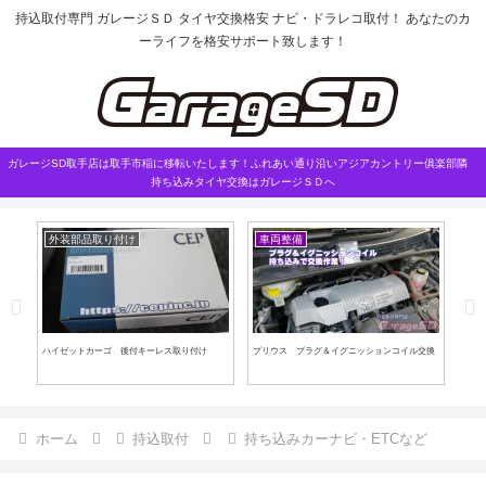
持込取付専門 ガレージＳＤ タイヤ交換格安 ナビ・ドラレコ取付！ あなたのカ
ーライフを格安サポート致します！
ガレージSD取手店は取手市稲に移転いたします！ふれあい通り沿いアジアカントリー俱楽部隣
持ち込みタイヤ交換はガレージＳＤへ
外装部品取り付け
車両整備
持
ハイゼットカーゴ 後付キーレス取り付け
プリウス プラグ＆イグニッションコイル交換
ムー
取付
ホーム
持込取付
持ち込みカーナビ・ETCなど